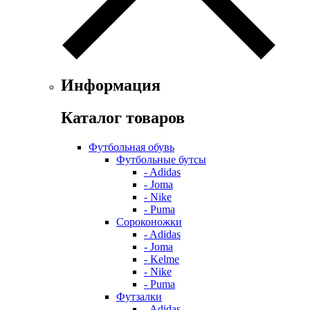
Информация
Каталог товаров
Футбольная обувь
Футбольные бутсы
- Adidas
- Joma
- Nike
- Puma
Сороконожки
- Adidas
- Joma
- Kelme
- Nike
- Puma
Футзалки
- Adidas