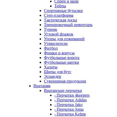
Спреи и мази
Тейпы
Спортивные бутылки
Степ-платформа
Тактическая доска
Тренировочный инвентарь
Турник
Угловой флажок
Упоры для отжиманий
Утяжелители
Фитбол
Фишки и конусы
Футбольные ворота
Футбольные щитки
Халаты
Шипы для бутс
Эспандер
Сувенирная продукция
Вратарям
Вратарские перчатки
- Перчатки 4keepers
- Перчатки Adidas
- Перчатки Jako
- Перчатки Joma
- Перчатки Kelme