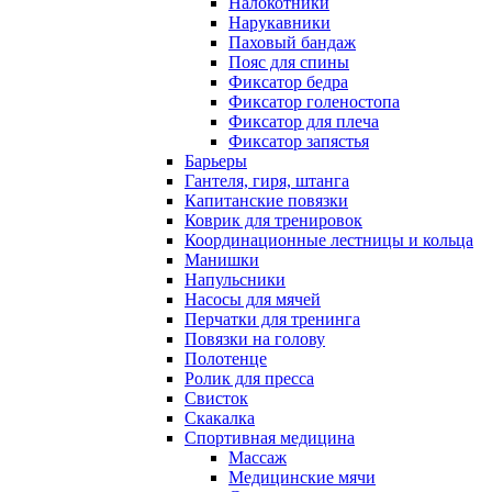
Налокотники
Нарукавники
Паховый бандаж
Пояс для спины
Фиксатор бедра
Фиксатор голеностопа
Фиксатор для плеча
Фиксатор запястья
Барьеры
Гантеля, гиря, штанга
Капитанские повязки
Коврик для тренировок
Координационные лестницы и кольца
Манишки
Напульсники
Насосы для мячей
Перчатки для тренинга
Повязки на голову
Полотенце
Ролик для пресса
Свисток
Скакалка
Спортивная медицина
Массаж
Медицинские мячи