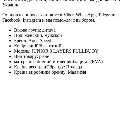
Украине.
Остались вопросы - пишите в Viber, WhatsApp, Telegram,
Facebook, Instagram и мы поможем с выбором.
Вікова група:
дитяча
Пол:
женский, мужской
Бренд:
Aqua Speed
Колір:
синій/блакитний
Модель:
JUNIOR 3 LAYERS PULLBUOY
Вид товару:
різне
матеріал:
спінений етиленвінілацетат (EVA)
Країна реєстрації бренду:
Польща
Країна виробника бренду:
Малайзія