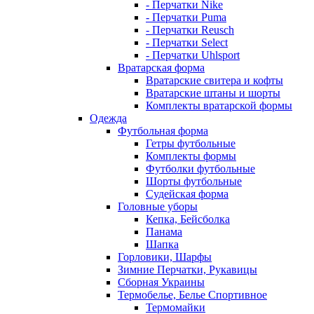
- Перчатки Nike
- Перчатки Puma
- Перчатки Reusch
- Перчатки Select
- Перчатки Uhlsport
Вратарская форма
Вратарские свитера и кофты
Вратарские штаны и шорты
Комплекты вратарской формы
Одежда
Футбольная форма
Гетры футбольные
Комплекты формы
Футболки футбольные
Шорты футбольные
Судейская форма
Головные уборы
Кепка, Бейсболка
Панама
Шапка
Горловики, Шарфы
Зимние Перчатки, Рукавицы
Сборная Украины
Термобелье, Белье Спортивное
Термомайки