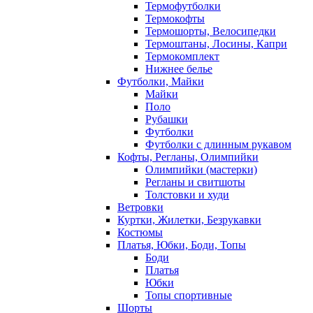
Термофутболки
Термокофты
Термошорты, Велосипедки
Термоштаны, Лосины, Капри
Термокомплект
Нижнее белье
Футболки, Майки
Майки
Поло
Рубашки
Футболки
Футболки с длинным рукавом
Кофты, Регланы, Олимпийки
Олимпийки (мастерки)
Регланы и свитшоты
Толстовки и худи
Ветровки
Куртки, Жилетки, Безрукавки
Костюмы
Платья, Юбки, Боди, Топы
Боди
Платья
Юбки
Топы спортивные
Шорты