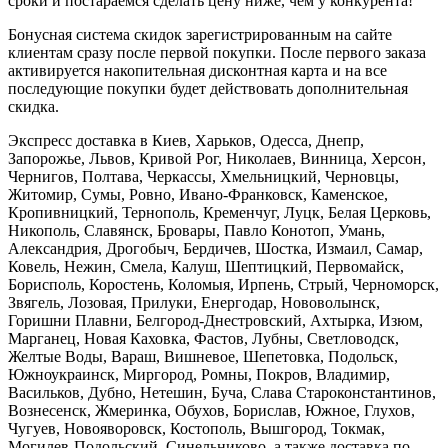
сроки и постараемся сделать цену ниже, чем у конкурента!
Бонусная система скидок зарегистрированным на сайте
клиентам сразу после первой покупки. После первого заказа
активируется накопительная дисконтная карта и на все
последующие покупки будет действовать дополнительная
скидка.
Экспресс доставка в Киев, Харьков, Одесса, Днепр,
Запорожье, Львов, Кривой Рог, Николаев, Винница, Херсон,
Чернигов, Полтава, Черкассы, Хмельницкий, Черновцы,
Житомир, Сумы, Ровно, Ивано-Франковск, Каменское,
Кропивницкий, Тернополь, Кременчуг, Луцк, Белая Церковь,
Никополь, Славянск, Бровары, Павло Конотоп, Умань,
Александрия, Дрогобыч, Бердичев, Шостка, Измаил, Самар,
Ковель, Нежин, Смела, Калуш, Шептицкий, Первомайск,
Борисполь, Коростень, Коломыя, Ирпень, Стрый, Черноморск,
Звягель, Лозовая, Прилуки, Енергодар, Нововолынск,
Горишни Плавни, Белгород-Днестровский, Ахтырка, Изюм,
Марганец, Новая Каховка, Фастов, Лубны, Светловодск,
Желтые Воды, Вараш, Вишневое, Шепетовка, Подольск,
Южноукраинск, Миргород, Ромны, Покров, Владимир,
Васильков, Дубно, Нетешин, Буча, Слава Староконстантинов,
Вознесенск, Жмеринка, Обухов, Борислав, Южное, Глухов,
Чугуев, Новояворовск, Костополь, Вышгород, Токмак,
Могилев-Подольский, Синельниково, а также доставка по