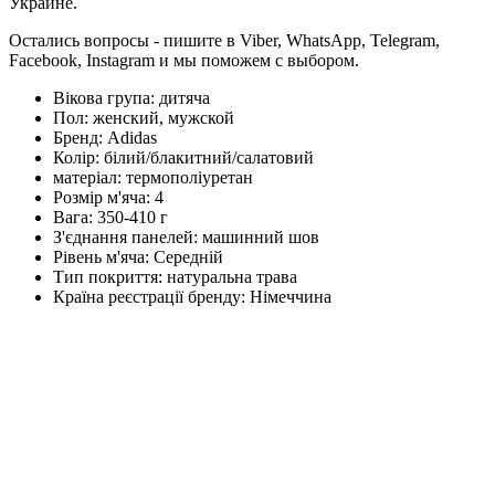
Украине.
Остались вопросы - пишите в Viber, WhatsApp, Telegram,
Facebook, Instagram и мы поможем с выбором.
Вікова група:
дитяча
Пол:
женский, мужской
Бренд:
Adidas
Колір:
білий/блакитний/салатовий
матеріал:
термополіуретан
Розмір м'яча:
4
Вага:
350-410 г
З'єднання панелей:
машинний шов
Рівень м'яча:
Середній
Тип покриття:
натуральна трава
Країна реєстрації бренду:
Німеччина