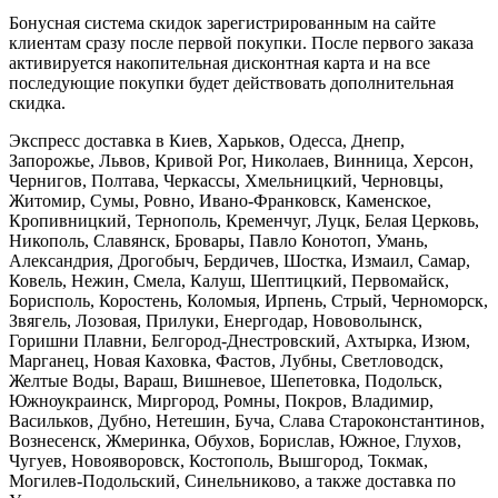
Бонусная система скидок зарегистрированным на сайте
клиентам сразу после первой покупки. После первого заказа
активируется накопительная дисконтная карта и на все
последующие покупки будет действовать дополнительная
скидка.
Экспресс доставка в Киев, Харьков, Одесса, Днепр,
Запорожье, Львов, Кривой Рог, Николаев, Винница, Херсон,
Чернигов, Полтава, Черкассы, Хмельницкий, Черновцы,
Житомир, Сумы, Ровно, Ивано-Франковск, Каменское,
Кропивницкий, Тернополь, Кременчуг, Луцк, Белая Церковь,
Никополь, Славянск, Бровары, Павло Конотоп, Умань,
Александрия, Дрогобыч, Бердичев, Шостка, Измаил, Самар,
Ковель, Нежин, Смела, Калуш, Шептицкий, Первомайск,
Борисполь, Коростень, Коломыя, Ирпень, Стрый, Черноморск,
Звягель, Лозовая, Прилуки, Енергодар, Нововолынск,
Горишни Плавни, Белгород-Днестровский, Ахтырка, Изюм,
Марганец, Новая Каховка, Фастов, Лубны, Светловодск,
Желтые Воды, Вараш, Вишневое, Шепетовка, Подольск,
Южноукраинск, Миргород, Ромны, Покров, Владимир,
Васильков, Дубно, Нетешин, Буча, Слава Староконстантинов,
Вознесенск, Жмеринка, Обухов, Борислав, Южное, Глухов,
Чугуев, Новояворовск, Костополь, Вышгород, Токмак,
Могилев-Подольский, Синельниково, а также доставка по