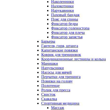
Наколенники
Налокотники
Нарукавники
Паховый бандаж
Пояс для спины
Фиксатор бедра
Фиксатор голеностопа
Фиксатор для плеча
Фиксатор запястья
Барьеры
Гантеля, гиря, штанга
Капитанские повязки
Коврик для тренировок
Координационные лестницы и кольца
Манишки
Напульсники
Насосы для мячей
Перчатки для тренинга
Повязки на голову
Полотенце
Ролик для пресса
Свисток
Скакалка
Спортивная медицина
Массаж