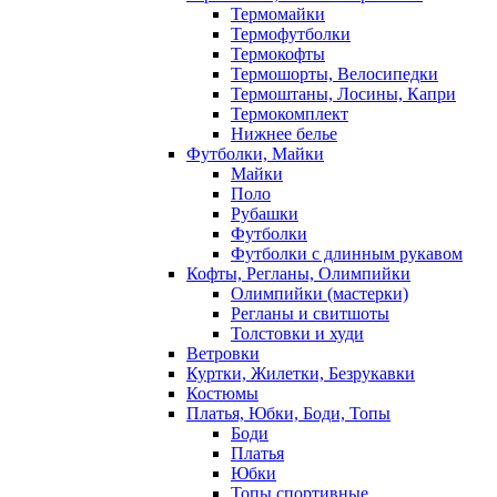
Термомайки
Термофутболки
Термокофты
Термошорты, Велосипедки
Термоштаны, Лосины, Капри
Термокомплект
Нижнее белье
Футболки, Майки
Майки
Поло
Рубашки
Футболки
Футболки с длинным рукавом
Кофты, Регланы, Олимпийки
Олимпийки (мастерки)
Регланы и свитшоты
Толстовки и худи
Ветровки
Куртки, Жилетки, Безрукавки
Костюмы
Платья, Юбки, Боди, Топы
Боди
Платья
Юбки
Топы спортивные