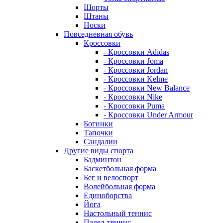
Шорты
Штаны
Носки
Повседневная обувь
Кроссовки
- Кроссовки Adidas
- Кроссовки Joma
- Кроссовки Jordan
- Кроссовки Kelme
- Кроссовки New Balance
- Кроссовки Nike
- Кроссовки Puma
- Кроссовки Under Armour
Ботинки
Тапочки
Сандалии
Другие виды спорта
Бадминтон
Баскетбольная форма
Бег и велоспорт
Волейбольная форма
Единоборства
Йога
Настольный теннис
Падел-теннис