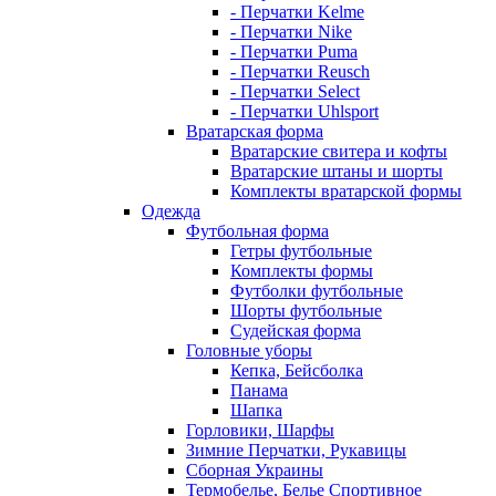
- Перчатки Kelme
- Перчатки Nike
- Перчатки Puma
- Перчатки Reusch
- Перчатки Select
- Перчатки Uhlsport
Вратарская форма
Вратарские свитера и кофты
Вратарские штаны и шорты
Комплекты вратарской формы
Одежда
Футбольная форма
Гетры футбольные
Комплекты формы
Футболки футбольные
Шорты футбольные
Судейская форма
Головные уборы
Кепка, Бейсболка
Панама
Шапка
Горловики, Шарфы
Зимние Перчатки, Рукавицы
Сборная Украины
Термобелье, Белье Спортивное