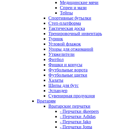
Медицинские мячи
Спреи и мази
Тейпы
Спортивные бутылки
Степ-платформа
Тактическая доска
Тренировочный инвентарь
Турник
Угловой флажок
Упоры для отжиманий
Утяжелители
Фитбол
Фишки и конусы
Футбольные ворота
Футбольные щитки
Халаты
Шипы для бутс
Эспандер
Сувенирная продукция
Вратарям
Вратарские перчатки
- Перчатки 4keepers
- Перчатки Adidas
- Перчатки Jako
- Перчатки Joma