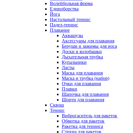
Волейбольная форма
Единоборства
Йога
Настольный теннис
Падел-теннис
Плавание
Аквашузы
Аксессуары для плавания
Беруши и зажимы для носа
Доски и колобашки
Дыхательная трубка
Купальники
Ласты
Маска для плавания
Маска и трубка (набор)
Очки для плавания
Плавки
Шапочка для плавания
Шорти для плавания
Сквош
Теннис
Виброгаситель для ракеток
Обмотка для ракеток
Ракетка для тенниса
Струна для ракеток