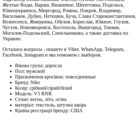
Желтые Воды, Вараш, Вишневое, Шепетовка, Подольск,
Южноукраинск, Миргород, Ромны, Покров, Владимир,
Васильков, Дубно, Нетешин, Буча, Слава Староконстантинов,
Вознесенск, Жмеринка, Обухов, Борислав, Южное, Глухов,
Чугуев, Новояворовск, Костополь, Вышгород, Токмак,
Могилев-Подольский, Синельниково, а также доставка по
Украине.
Остались вопросы - пишите в Viber, WhatsApp, Telegram,
Facebook, Instagram и мы поможем с выбором.
Вікова група:
доросла
Пол:
мужской
Призначення кросівок:
повседневные
Бренд:
Nike
Колір:
срібний/сірий/білий
Модель:
V5 RNR
Сезон:
весна, літо, осінь
матеріал:
текстиль, штучна шкіра
Країна реєстрації бренду:
США