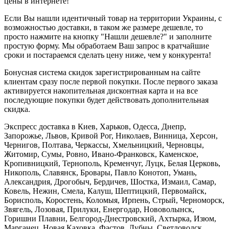
цены в интернете!
Если Вы нашли идентичный товар на территории Украины, с
возможностью доставки, в таком же размере дешевле, то
просто нажмите на кнопку "Нашли дешевле?" и заполните
простую форму. Мы обработаем Ваш запрос в кратчайшие
сроки и постараемся сделать цену ниже, чем у конкурента!
Бонусная система скидок зарегистрированным на сайте
клиентам сразу после первой покупки. После первого заказа
активируется накопительная дисконтная карта и на все
последующие покупки будет действовать дополнительная
скидка.
Экспресс доставка в Киев, Харьков, Одесса, Днепр,
Запорожье, Львов, Кривой Рог, Николаев, Винница, Херсон,
Чернигов, Полтава, Черкассы, Хмельницкий, Черновцы,
Житомир, Сумы, Ровно, Ивано-Франковск, Каменское,
Кропивницкий, Тернополь, Кременчуг, Луцк, Белая Церковь,
Никополь, Славянск, Бровары, Павло Конотоп, Умань,
Александрия, Дрогобыч, Бердичев, Шостка, Измаил, Самар,
Ковель, Нежин, Смела, Калуш, Шептицкий, Первомайск,
Борисполь, Коростень, Коломыя, Ирпень, Стрый, Черноморск,
Звягель, Лозовая, Прилуки, Енергодар, Нововолынск,
Горишни Плавни, Белгород-Днестровский, Ахтырка, Изюм,
Марганец, Новая Каховка, Фастов, Лубны, Светловодск,