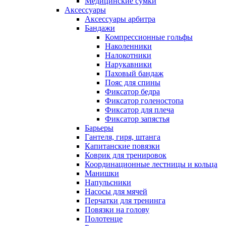
Медицинские сумки
Аксессуары
Аксессуары арбитра
Бандажи
Компрессионные гольфы
Наколенники
Налокотники
Нарукавники
Паховый бандаж
Пояс для спины
Фиксатор бедра
Фиксатор голеностопа
Фиксатор для плеча
Фиксатор запястья
Барьеры
Гантеля, гиря, штанга
Капитанские повязки
Коврик для тренировок
Координационные лестницы и кольца
Манишки
Напульсники
Насосы для мячей
Перчатки для тренинга
Повязки на голову
Полотенце