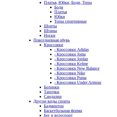
Платья, Юбки, Боди, Топы
Боди
Платья
Юбки
Топы спортивные
Шорты
Штаны
Носки
Повседневная обувь
Кроссовки
- Кроссовки Adidas
- Кроссовки Joma
- Кроссовки Jordan
- Кроссовки Kelme
- Кроссовки New Balance
- Кроссовки Nike
- Кроссовки Puma
- Кроссовки Under Armour
Ботинки
Тапочки
Сандалии
Другие виды спорта
Бадминтон
Баскетбольная форма
Бег и велоспорт