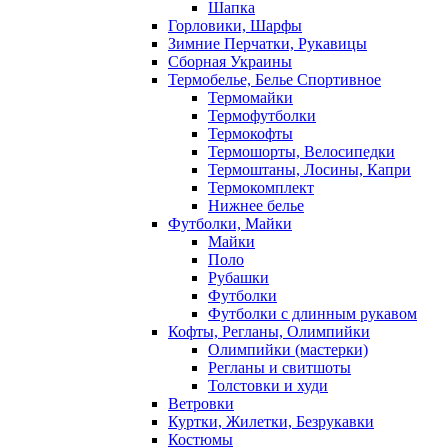
Шапка
Горловики, Шарфы
Зимние Перчатки, Рукавицы
Сборная Украины
Термобелье, Белье Спортивное
Термомайки
Термофутболки
Термокофты
Термошорты, Велосипедки
Термоштаны, Лосины, Капри
Термокомплект
Нижнее белье
Футболки, Майки
Майки
Поло
Рубашки
Футболки
Футболки с длинным рукавом
Кофты, Регланы, Олимпийки
Олимпийки (мастерки)
Регланы и свитшоты
Толстовки и худи
Ветровки
Куртки, Жилетки, Безрукавки
Костюмы