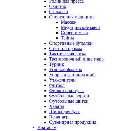
Ролик для пресса
Свисток
Скакалка
Спортивная медицина
Массаж
Медицинские мячи
Спреи и мази
Тейпы
Спортивные бутылки
Степ-платформа
Тактическая доска
Тренировочный инвентарь
Турник
Угловой флажок
Упоры для отжиманий
Утяжелители
Фитбол
Фишки и конусы
Футбольные ворота
Футбольные щитки
Халаты
Шипы для бутс
Эспандер
Сувенирная продукция
Вратарям