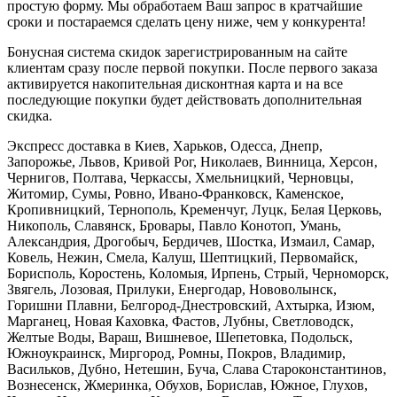
простую форму. Мы обработаем Ваш запрос в кратчайшие
сроки и постараемся сделать цену ниже, чем у конкурента!
Бонусная система скидок зарегистрированным на сайте
клиентам сразу после первой покупки. После первого заказа
активируется накопительная дисконтная карта и на все
последующие покупки будет действовать дополнительная
скидка.
Экспресс доставка в Киев, Харьков, Одесса, Днепр,
Запорожье, Львов, Кривой Рог, Николаев, Винница, Херсон,
Чернигов, Полтава, Черкассы, Хмельницкий, Черновцы,
Житомир, Сумы, Ровно, Ивано-Франковск, Каменское,
Кропивницкий, Тернополь, Кременчуг, Луцк, Белая Церковь,
Никополь, Славянск, Бровары, Павло Конотоп, Умань,
Александрия, Дрогобыч, Бердичев, Шостка, Измаил, Самар,
Ковель, Нежин, Смела, Калуш, Шептицкий, Первомайск,
Борисполь, Коростень, Коломыя, Ирпень, Стрый, Черноморск,
Звягель, Лозовая, Прилуки, Енергодар, Нововолынск,
Горишни Плавни, Белгород-Днестровский, Ахтырка, Изюм,
Марганец, Новая Каховка, Фастов, Лубны, Светловодск,
Желтые Воды, Вараш, Вишневое, Шепетовка, Подольск,
Южноукраинск, Миргород, Ромны, Покров, Владимир,
Васильков, Дубно, Нетешин, Буча, Слава Староконстантинов,
Вознесенск, Жмеринка, Обухов, Борислав, Южное, Глухов,