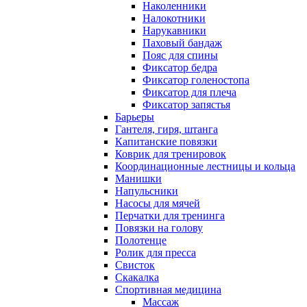
Наколенники
Налокотники
Нарукавники
Паховый бандаж
Пояс для спины
Фиксатор бедра
Фиксатор голеностопа
Фиксатор для плеча
Фиксатор запястья
Барьеры
Гантеля, гиря, штанга
Капитанские повязки
Коврик для тренировок
Координационные лестницы и кольца
Манишки
Напульсники
Насосы для мячей
Перчатки для тренинга
Повязки на голову
Полотенце
Ролик для пресса
Свисток
Скакалка
Спортивная медицина
Массаж