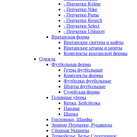
- Перчатки Kelme
- Перчатки Nike
- Перчатки Puma
- Перчатки Reusch
- Перчатки Select
- Перчатки Uhlsport
Вратарская форма
Вратарские свитера и кофты
Вратарские штаны и шорты
Комплекты вратарской формы
Одежда
Футбольная форма
Гетры футбольные
Комплекты формы
Футболки футбольные
Шорты футбольные
Судейская форма
Головные уборы
Кепка, Бейсболка
Панама
Шапка
Горловики, Шарфы
Зимние Перчатки, Рукавицы
Сборная Украины
Термобелье, Белье Спортивное