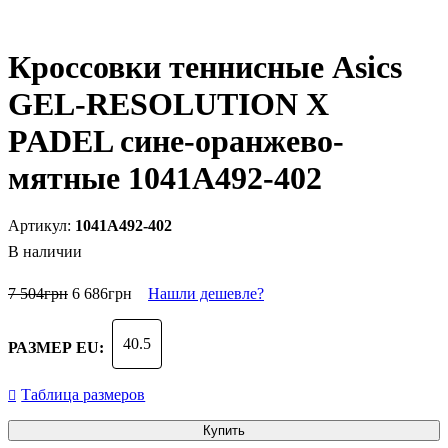
Кроссовки теннисные Asics
GEL-RESOLUTION X
PADEL сине-оранжево-
мятные 1041A492-402
1041A492-402
В наличии
7 504
грн
6 686
грн
Нашли дешевле?
40.5
РАЗМЕР EU:
Таблица размеров
Купить