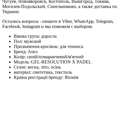
Чугуев, Новояворовск, Костополь, Вышгород, Токмак,
Могилев-Подольский, Синельниково, а также доставка по
Украине.
Остались вопросы - пишите в Viber, WhatsApp, Telegram,
Facebook, Instagram и мы поможем с выбором.
Вікова група:
доросла
Пол:
мужской
Призначення кросівок:
для тенниса
Бренд:
Asics
Колір:
синій/помаранчевий/м'ятний
Модель:
GEL-RESOLUTION X PADEL
Сезон:
весна, літо, осінь
матеріал:
синтетика, текстиль
Країна реєстрації бренду:
Японія