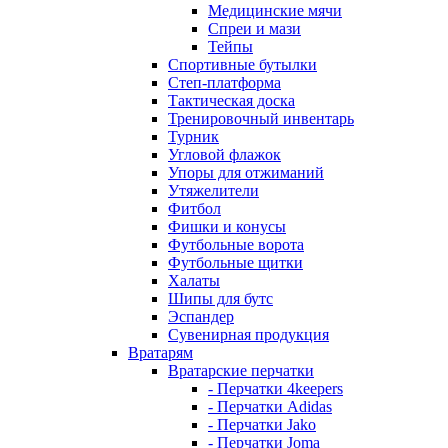
Медицинские мячи
Спреи и мази
Тейпы
Спортивные бутылки
Степ-платформа
Тактическая доска
Тренировочный инвентарь
Турник
Угловой флажок
Упоры для отжиманий
Утяжелители
Фитбол
Фишки и конусы
Футбольные ворота
Футбольные щитки
Халаты
Шипы для бутс
Эспандер
Сувенирная продукция
Вратарям
Вратарские перчатки
- Перчатки 4keepers
- Перчатки Adidas
- Перчатки Jako
- Перчатки Joma