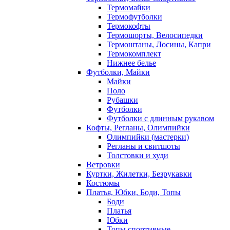
Термомайки
Термофутболки
Термокофты
Термошорты, Велосипедки
Термоштаны, Лосины, Капри
Термокомплект
Нижнее белье
Футболки, Майки
Майки
Поло
Рубашки
Футболки
Футболки с длинным рукавом
Кофты, Регланы, Олимпийки
Олимпийки (мастерки)
Регланы и свитшоты
Толстовки и худи
Ветровки
Куртки, Жилетки, Безрукавки
Костюмы
Платья, Юбки, Боди, Топы
Боди
Платья
Юбки
Топы спортивные