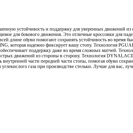
ую устойчивость и поддержку для уверенных движений из сто
димое для бокового движения. Это отличные кроссовки для падел
сей длине обуви помогают сохранять устойчивость во время б
G, которая надежно фиксирует вашу стопу. Технология PGUAR
и обеспечивает поддержку даже во время сложных матчей. Техн
 быстрых движений из стороны в сторону. Технология DYNALAC
внутренней части передней части стопы, помогая обуви сохран
 углекислого газа при производстве стельки. Лучше для вас, лу