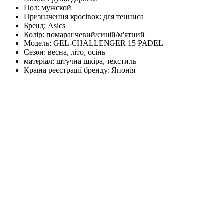
Пол:
мужской
Призначення кросівок:
для тенниса
Бренд:
Asics
Колір:
помаранчевий/синій/м'ятний
Модель:
GEL-CHALLENGER 15 PADEL
Сезон:
весна, літо, осінь
матеріал:
штучна шкіра, текстиль
Країна реєстрації бренду:
Японія