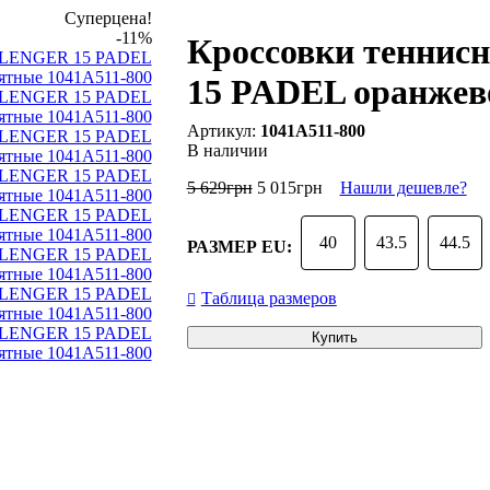
Суперцена!
-11%
Кроссовки тенни
15 PADEL оранжев
1041A511-800
В наличии
5 629
грн
5 015
грн
Нашли дешевле?
40
43.5
44.5
РАЗМЕР EU:
Таблица размеров
Купить