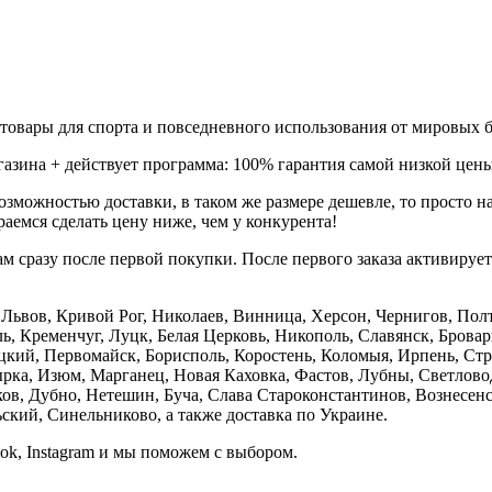
товары для спорта и повседневного использования от мировых б
газина + действует программа: 100% гарантия самой низкой цены
зможностью доставки, в таком же размере дешевле, то просто 
аемся сделать цену ниже, чем у конкурента!
м сразу после первой покупки. После первого заказа активируе
е, Львов, Кривой Рог, Николаев, Винница, Херсон, Чернигов, П
, Кременчуг, Луцк, Белая Церковь, Никополь, Славянск, Бровар
кий, Первомайск, Борисполь, Коростень, Коломыя, Ирпень, Стры
ка, Изюм, Марганец, Новая Каховка, Фастов, Лубны, Светлово
, Дубно, Нетешин, Буча, Слава Староконстантинов, Вознесенск
кий, Синельниково, а также доставка по Украине.
ook, Instagram и мы поможем с выбором.