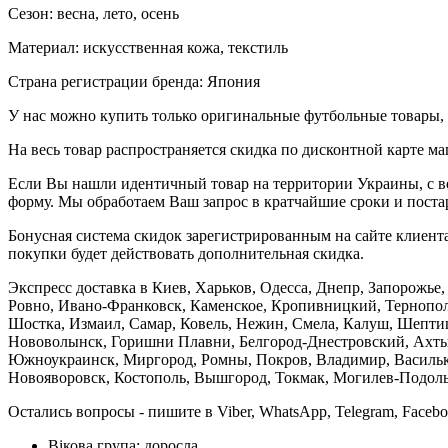
Сезон: весна, лето, осень
Материал: искусственная кожа, текстиль
Страна регистрации бренда: Япония
У нас можно купить только оригинальные футбольные товары, 
На весь товар распространяется скидка по дисконтной карте ма
Если Вы нашли идентичный товар на территории Украины, с во
форму. Мы обработаем Ваш запрос в кратчайшие сроки и постар
Бонусная система скидок зарегистрированным на сайте клиента
покупки будет действовать дополнительная скидка.
Экспресс доставка в Киев, Харьков, Одесса, Днепр, Запорожь
Ровно, Ивано-Франковск, Каменское, Кропивницкий, Тернополь
Шостка, Измаил, Самар, Ковель, Нежин, Смела, Калуш, Шептиц
Нововолынск, Горишни Плавни, Белгород-Днестровский, Ахтыр
Южноукраинск, Миргород, Ромны, Покров, Владимир, Васильков
Новояворовск, Костополь, Вышгород, Токмак, Могилев-Подольс
Остались вопросы - пишите в Viber, WhatsApp, Telegram, Faceb
Вікова група:
доросла