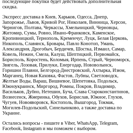
последующие покупки будет действовать дополнительная
скидка.
Экспресс доставка в Киев, Харьков, Одесса, Днепр,
Запорожье, Львов, Кривой Рог, Николаев, Винница, Херсон,
Чернигов, Полтава, Черкассы, Хмельницкий, Черновцы,
Житомир, Сумы, Ровно, Ивано-Франковск, Каменское,
Кропивницкий, Тернополь, Кременчуг, Луцк, Белая Церковь,
Никополь, Славянск, Бровары, Павло Конотоп, Умань,
Александрия, Дрогобыч, Бердичев, Шостка, Измаил, Самар,
Ковель, Нежин, Смела, Калуш, Шептицкий, Первомайск,
Борисполь, Коростень, Коломыя, Ирпень, Стрый, Черноморск,
Звягель, Лозовая, Прилуки, Енергодар, Нововолынск,
Горишни Плавни, Белгород-Днестровский, Ахтырка, Изюм,
Марганец, Новая Каховка, Фастов, Лубны, Светловодск,
Желтые Воды, Вараш, Вишневое, Шепетовка, Подольск,
Южноукраинск, Миргород, Ромны, Покров, Владимир,
Васильков, Дубно, Нетешин, Буча, Слава Староконстантинов,
Вознесенск, Жмеринка, Обухов, Борислав, Южное, Глухов,
Чугуев, Новояворовск, Костополь, Вышгород, Токмак,
Могилев-Подольский, Синельниково, а также доставка по
Украине.
Остались вопросы - пишите в Viber, WhatsApp, Telegram,
Facebook, Instagram и мы поможем с выбором.