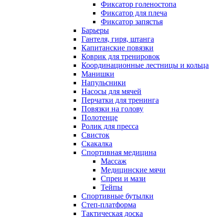
Фиксатор голеностопа
Фиксатор для плеча
Фиксатор запястья
Барьеры
Гантеля, гиря, штанга
Капитанские повязки
Коврик для тренировок
Координационные лестницы и кольца
Манишки
Напульсники
Насосы для мячей
Перчатки для тренинга
Повязки на голову
Полотенце
Ролик для пресса
Свисток
Скакалка
Спортивная медицина
Массаж
Медицинские мячи
Спреи и мази
Тейпы
Спортивные бутылки
Степ-платформа
Тактическая доска