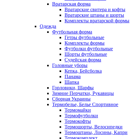
Вратарская форма
Вратарские свитера и кофты
Вратарские штаны и шорты
Комплекты вратарской формы
Одежда
Футбольная форма
Гетры футбольные
Комплекты формы
Футболки футбольные
Шорты футбольные
Судейская форма
Головные уборы
Кепка, Бейсболка
Панама
Шапка
Горловики, Шарфы
Зимние Перчатки, Рукавицы
Сборная Украины
Термобелье, Белье Спортивное
Термомайки
Термофутболки
Термокофты
Термошорты, Велосипедки
Термоштаны, Лосины, Капри
Термокомплект