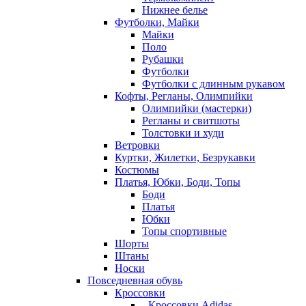
Нижнее белье
Футболки, Майки
Майки
Поло
Рубашки
Футболки
Футболки с длинным рукавом
Кофты, Регланы, Олимпийки
Олимпийки (мастерки)
Регланы и свитшоты
Толстовки и худи
Ветровки
Куртки, Жилетки, Безрукавки
Костюмы
Платья, Юбки, Боди, Топы
Боди
Платья
Юбки
Топы спортивные
Шорты
Штаны
Носки
Повседневная обувь
Кроссовки
- Кроссовки Adidas