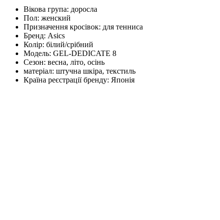
Вікова група:
доросла
Пол:
женский
Призначення кросівок:
для тенниса
Бренд:
Asics
Колір:
білий/срібний
Модель:
GEL-DEDICATE 8
Сезон:
весна, літо, осінь
матеріал:
штучна шкіра, текстиль
Країна реєстрації бренду:
Японія