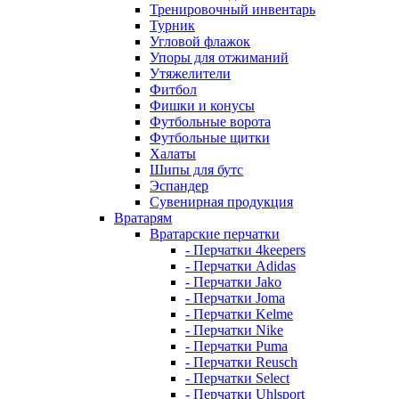
Тренировочный инвентарь
Турник
Угловой флажок
Упоры для отжиманий
Утяжелители
Фитбол
Фишки и конусы
Футбольные ворота
Футбольные щитки
Халаты
Шипы для бутс
Эспандер
Сувенирная продукция
Вратарям
Вратарские перчатки
- Перчатки 4keepers
- Перчатки Adidas
- Перчатки Jako
- Перчатки Joma
- Перчатки Kelme
- Перчатки Nike
- Перчатки Puma
- Перчатки Reusch
- Перчатки Select
- Перчатки Uhlsport