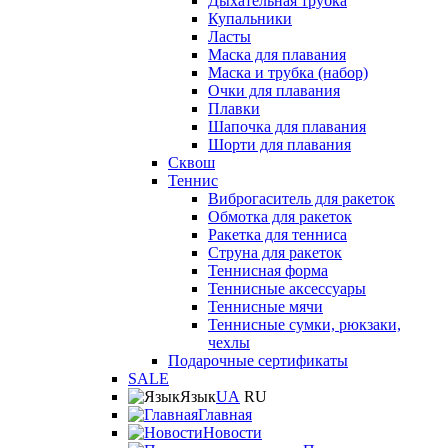
Дыхательная трубка
Купальники
Ласты
Маска для плавания
Маска и трубка (набор)
Очки для плавания
Плавки
Шапочка для плавания
Шорти для плавания
Сквош
Теннис
Виброгаситель для ракеток
Обмотка для ракеток
Ракетка для тенниса
Струна для ракеток
Теннисная форма
Теннисные аксессуары
Теннисные мячи
Теннисные сумки, рюкзаки,
чехлы
Подарочные сертификаты
SALE
Язык
UA
RU
Главная
Новости