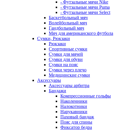
- Футзальные мячи Nike
- Футзальные мячи Puma
- Футзальные мячи Select
Баскетбольный мяч
Волейбольный мяч
Гандбольный мяч
Мяч для американского футбола
Сумки, Рюкзаки
Рюкзаки
Спортивные сумки
Сумки для мячей
Сумки для обуви
Сумки на пояс
Сумки через плечо
Медицинские сумки
Аксессуары
Аксессуары арбитра
Бандажи
Компрессионные гольфы
Наколенники
Налокотники
Нарукавники
Паховый бандаж
Пояс для спины
Фиксатор бедра