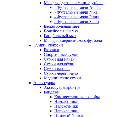
Мяч для футзала и мини-футбола
- Футзальные мячи Adidas
- Футзальные мячи Nike
- Футзальные мячи Puma
- Футзальные мячи Select
Баскетбольный мяч
Волейбольный мяч
Гандбольный мяч
Мяч для американского футбола
Сумки, Рюкзаки
Рюкзаки
Спортивные сумки
Сумки для мячей
Сумки для обуви
Сумки на пояс
Сумки через плечо
Медицинские сумки
Аксессуары
Аксессуары арбитра
Бандажи
Компрессионные гольфы
Наколенники
Налокотники
Нарукавники
Паховый бандаж