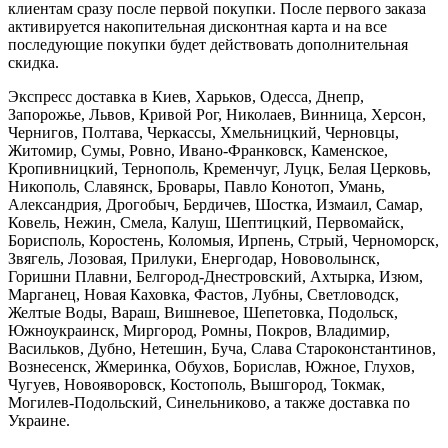
клиентам сразу после первой покупки. После первого заказа
активируется накопительная дисконтная карта и на все
последующие покупки будет действовать дополнительная
скидка.
Экспресс доставка в Киев, Харьков, Одесса, Днепр,
Запорожье, Львов, Кривой Рог, Николаев, Винница, Херсон,
Чернигов, Полтава, Черкассы, Хмельницкий, Черновцы,
Житомир, Сумы, Ровно, Ивано-Франковск, Каменское,
Кропивницкий, Тернополь, Кременчуг, Луцк, Белая Церковь,
Никополь, Славянск, Бровары, Павло Конотоп, Умань,
Александрия, Дрогобыч, Бердичев, Шостка, Измаил, Самар,
Ковель, Нежин, Смела, Калуш, Шептицкий, Первомайск,
Борисполь, Коростень, Коломыя, Ирпень, Стрый, Черноморск,
Звягель, Лозовая, Прилуки, Енергодар, Нововолынск,
Горишни Плавни, Белгород-Днестровский, Ахтырка, Изюм,
Марганец, Новая Каховка, Фастов, Лубны, Светловодск,
Желтые Воды, Вараш, Вишневое, Шепетовка, Подольск,
Южноукраинск, Миргород, Ромны, Покров, Владимир,
Васильков, Дубно, Нетешин, Буча, Слава Староконстантинов,
Вознесенск, Жмеринка, Обухов, Борислав, Южное, Глухов,
Чугуев, Новояворовск, Костополь, Вышгород, Токмак,
Могилев-Подольский, Синельниково, а также доставка по
Украине.