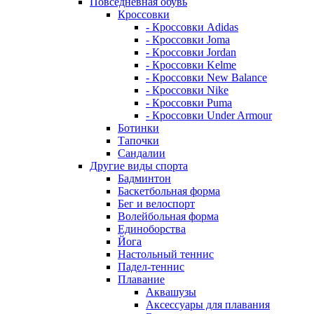
Повседневная обувь
Кроссовки
- Кроссовки Adidas
- Кроссовки Joma
- Кроссовки Jordan
- Кроссовки Kelme
- Кроссовки New Balance
- Кроссовки Nike
- Кроссовки Puma
- Кроссовки Under Armour
Ботинки
Тапочки
Сандалии
Другие виды спорта
Бадминтон
Баскетбольная форма
Бег и велоспорт
Волейбольная форма
Единоборства
Йога
Настольный теннис
Падел-теннис
Плавание
Аквашузы
Аксессуары для плавания