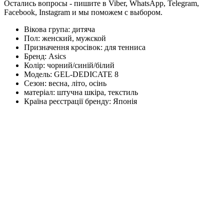
Остались вопросы - пишите в Viber, WhatsApp, Telegram,
Facebook, Instagram и мы поможем с выбором.
Вікова група:
дитяча
Пол:
женский, мужской
Призначення кросівок:
для тенниса
Бренд:
Asics
Колір:
чорний/синій/білий
Модель:
GEL-DEDICATE 8
Сезон:
весна, літо, осінь
матеріал:
штучна шкіра, текстиль
Країна реєстрації бренду:
Японія