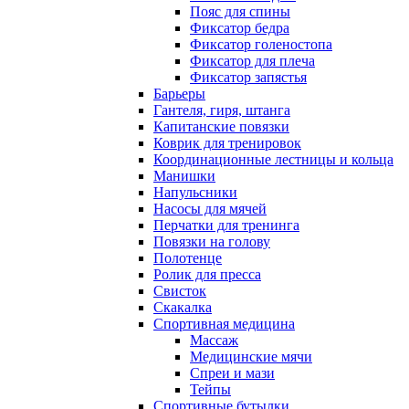
Пояс для спины
Фиксатор бедра
Фиксатор голеностопа
Фиксатор для плеча
Фиксатор запястья
Барьеры
Гантеля, гиря, штанга
Капитанские повязки
Коврик для тренировок
Координационные лестницы и кольца
Манишки
Напульсники
Насосы для мячей
Перчатки для тренинга
Повязки на голову
Полотенце
Ролик для пресса
Свисток
Скакалка
Спортивная медицина
Массаж
Медицинские мячи
Спреи и мази
Тейпы
Спортивные бутылки