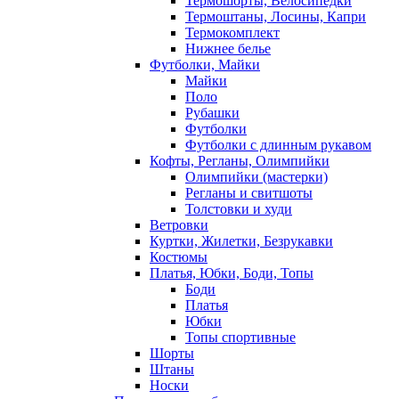
Термошорты, Велосипедки
Термоштаны, Лосины, Капри
Термокомплект
Нижнее белье
Футболки, Майки
Майки
Поло
Рубашки
Футболки
Футболки с длинным рукавом
Кофты, Регланы, Олимпийки
Олимпийки (мастерки)
Регланы и свитшоты
Толстовки и худи
Ветровки
Куртки, Жилетки, Безрукавки
Костюмы
Платья, Юбки, Боди, Топы
Боди
Платья
Юбки
Топы спортивные
Шорты
Штаны
Носки