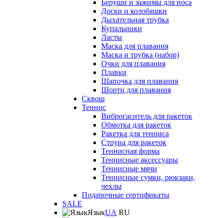
Беруши и зажимы для носа
Доски и колобашки
Дыхательная трубка
Купальники
Ласты
Маска для плавания
Маска и трубка (набор)
Очки для плавания
Плавки
Шапочка для плавания
Шорти для плавания
Сквош
Теннис
Виброгаситель для ракеток
Обмотка для ракеток
Ракетка для тенниса
Струна для ракеток
Теннисная форма
Теннисные аксессуары
Теннисные мячи
Теннисные сумки, рюкзаки,
чехлы
Подарочные сертификаты
SALE
Язык
UA
RU