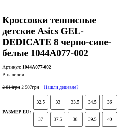
Кроссовки теннисные
детские Asics GEL-
DEDICATE 8 черно-сине-
белые 1044A077-002
1044A077-002
В наличии
2 814
грн
2 507
грн
Нашли дешевле?
32.5
33
33.5
34.5
36
РАЗМЕР EU:
37
37.5
38
39.5
40