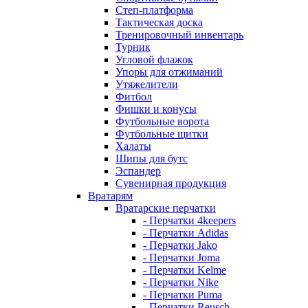
Степ-платформа
Тактическая доска
Тренировочный инвентарь
Турник
Угловой флажок
Упоры для отжиманий
Утяжелители
Фитбол
Фишки и конусы
Футбольные ворота
Футбольные щитки
Халаты
Шипы для бутс
Эспандер
Сувенирная продукция
Вратарям
Вратарские перчатки
- Перчатки 4keepers
- Перчатки Adidas
- Перчатки Jako
- Перчатки Joma
- Перчатки Kelme
- Перчатки Nike
- Перчатки Puma
- Перчатки Reusch