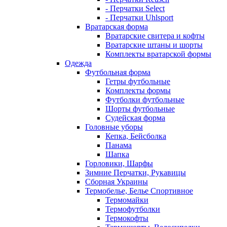
- Перчатки Select
- Перчатки Uhlsport
Вратарская форма
Вратарские свитера и кофты
Вратарские штаны и шорты
Комплекты вратарской формы
Одежда
Футбольная форма
Гетры футбольные
Комплекты формы
Футболки футбольные
Шорты футбольные
Судейская форма
Головные уборы
Кепка, Бейсболка
Панама
Шапка
Горловики, Шарфы
Зимние Перчатки, Рукавицы
Сборная Украины
Термобелье, Белье Спортивное
Термомайки
Термофутболки
Термокофты