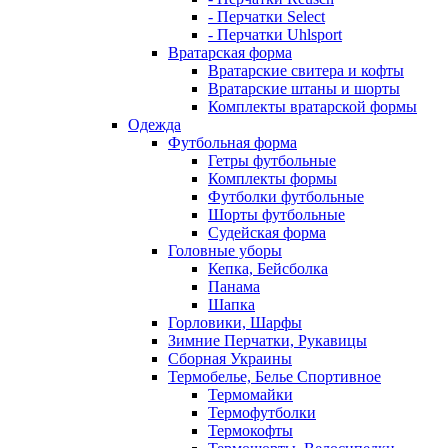
- Перчатки Select
- Перчатки Uhlsport
Вратарская форма
Вратарские свитера и кофты
Вратарские штаны и шорты
Комплекты вратарской формы
Одежда
Футбольная форма
Гетры футбольные
Комплекты формы
Футболки футбольные
Шорты футбольные
Судейская форма
Головные уборы
Кепка, Бейсболка
Панама
Шапка
Горловики, Шарфы
Зимние Перчатки, Рукавицы
Сборная Украины
Термобелье, Белье Спортивное
Термомайки
Термофутболки
Термокофты