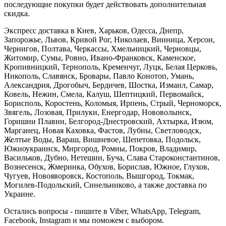
последующие покупки будет действовать дополнительная
скидка.
Экспресс доставка в Киев, Харьков, Одесса, Днепр,
Запорожье, Львов, Кривой Рог, Николаев, Винница, Херсон,
Чернигов, Полтава, Черкассы, Хмельницкий, Черновцы,
Житомир, Сумы, Ровно, Ивано-Франковск, Каменское,
Кропивницкий, Тернополь, Кременчуг, Луцк, Белая Церковь,
Никополь, Славянск, Бровары, Павло Конотоп, Умань,
Александрия, Дрогобыч, Бердичев, Шостка, Измаил, Самар,
Ковель, Нежин, Смела, Калуш, Шептицкий, Первомайск,
Борисполь, Коростень, Коломыя, Ирпень, Стрый, Черноморск,
Звягель, Лозовая, Прилуки, Енергодар, Нововолынск,
Горишни Плавни, Белгород-Днестровский, Ахтырка, Изюм,
Марганец, Новая Каховка, Фастов, Лубны, Светловодск,
Желтые Воды, Вараш, Вишневое, Шепетовка, Подольск,
Южноукраинск, Миргород, Ромны, Покров, Владимир,
Васильков, Дубно, Нетешин, Буча, Слава Староконстантинов,
Вознесенск, Жмеринка, Обухов, Борислав, Южное, Глухов,
Чугуев, Новояворовск, Костополь, Вышгород, Токмак,
Могилев-Подольский, Синельниково, а также доставка по
Украине.
Остались вопросы - пишите в Viber, WhatsApp, Telegram,
Facebook, Instagram и мы поможем с выбором.