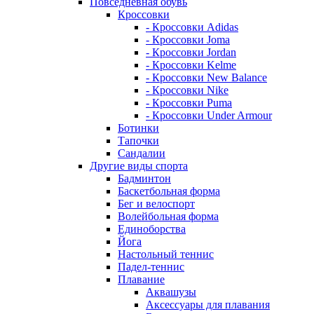
Повседневная обувь
Кроссовки
- Кроссовки Adidas
- Кроссовки Joma
- Кроссовки Jordan
- Кроссовки Kelme
- Кроссовки New Balance
- Кроссовки Nike
- Кроссовки Puma
- Кроссовки Under Armour
Ботинки
Тапочки
Сандалии
Другие виды спорта
Бадминтон
Баскетбольная форма
Бег и велоспорт
Волейбольная форма
Единоборства
Йога
Настольный теннис
Падел-теннис
Плавание
Аквашузы
Аксессуары для плавания