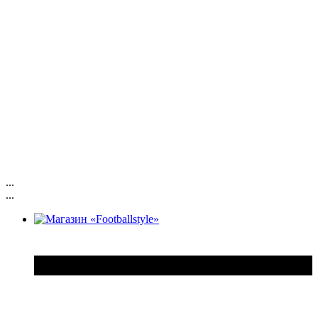
...
...