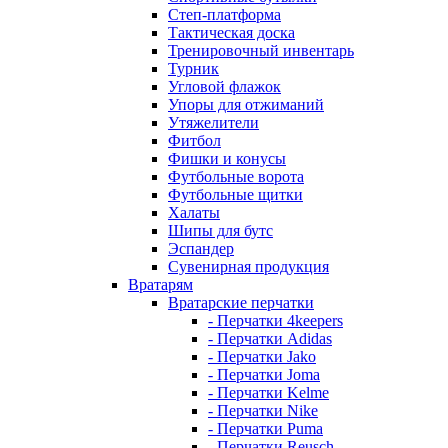
Степ-платформа
Тактическая доска
Тренировочный инвентарь
Турник
Угловой флажок
Упоры для отжиманий
Утяжелители
Фитбол
Фишки и конусы
Футбольные ворота
Футбольные щитки
Халаты
Шипы для бутс
Эспандер
Сувенирная продукция
Вратарям
Вратарские перчатки
- Перчатки 4keepers
- Перчатки Adidas
- Перчатки Jako
- Перчатки Joma
- Перчатки Kelme
- Перчатки Nike
- Перчатки Puma
- Перчатки Reusch