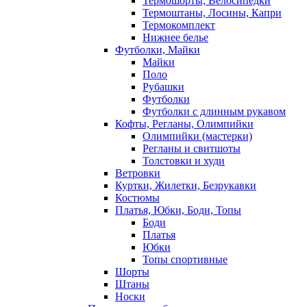
Термошорты, Велосипедки
Термоштаны, Лосины, Капри
Термокомплект
Нижнее белье
Футболки, Майки
Майки
Поло
Рубашки
Футболки
Футболки с длинным рукавом
Кофты, Регланы, Олимпийки
Олимпийки (мастерки)
Регланы и свитшоты
Толстовки и худи
Ветровки
Куртки, Жилетки, Безрукавки
Костюмы
Платья, Юбки, Боди, Топы
Боди
Платья
Юбки
Топы спортивные
Шорты
Штаны
Носки