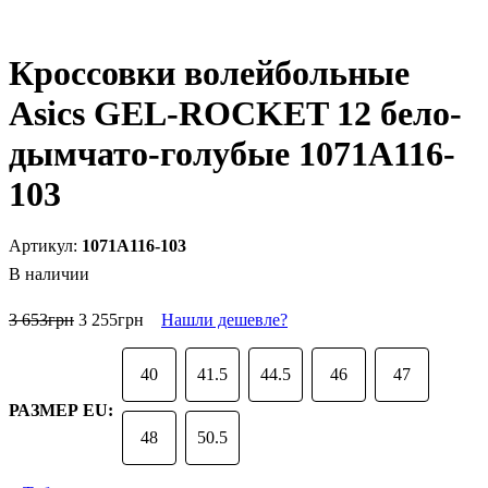
Кроссовки волейбольные
Asics GEL-ROCKET 12 бело-
дымчато-голубые 1071A116-
103
1071A116-103
В наличии
3 653
грн
3 255
грн
Нашли дешевле?
40
41.5
44.5
46
47
РАЗМЕР EU:
48
50.5