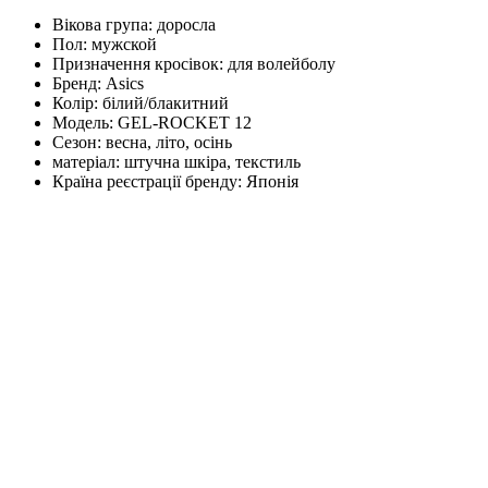
Вікова група:
доросла
Пол:
мужской
Призначення кросівок:
для волейболу
Бренд:
Asics
Колір:
білий/блакитний
Модель:
GEL-ROCKET 12
Сезон:
весна, літо, осінь
матеріал:
штучна шкіра, текстиль
Країна реєстрації бренду:
Японія