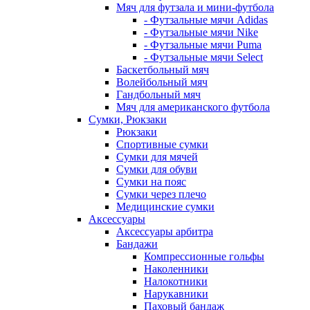
Мяч для футзала и мини-футбола
- Футзальные мячи Adidas
- Футзальные мячи Nike
- Футзальные мячи Puma
- Футзальные мячи Select
Баскетбольный мяч
Волейбольный мяч
Гандбольный мяч
Мяч для американского футбола
Сумки, Рюкзаки
Рюкзаки
Спортивные сумки
Сумки для мячей
Сумки для обуви
Сумки на пояс
Сумки через плечо
Медицинские сумки
Аксессуары
Аксессуары арбитра
Бандажи
Компрессионные гольфы
Наколенники
Налокотники
Нарукавники
Паховый бандаж