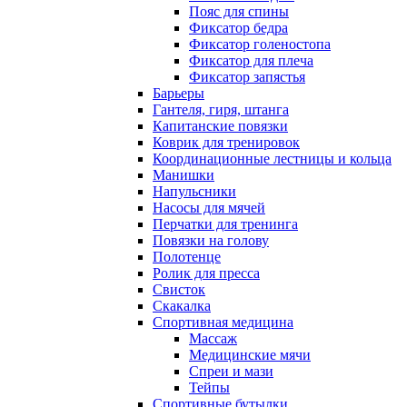
Пояс для спины
Фиксатор бедра
Фиксатор голеностопа
Фиксатор для плеча
Фиксатор запястья
Барьеры
Гантеля, гиря, штанга
Капитанские повязки
Коврик для тренировок
Координационные лестницы и кольца
Манишки
Напульсники
Насосы для мячей
Перчатки для тренинга
Повязки на голову
Полотенце
Ролик для пресса
Свисток
Скакалка
Спортивная медицина
Массаж
Медицинские мячи
Спреи и мази
Тейпы
Спортивные бутылки