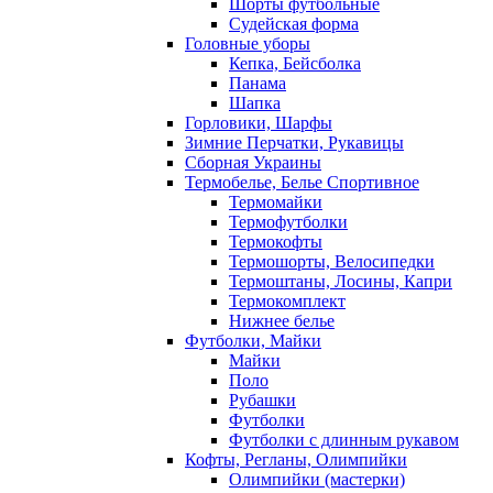
Шорты футбольные
Судейская форма
Головные уборы
Кепка, Бейсболка
Панама
Шапка
Горловики, Шарфы
Зимние Перчатки, Рукавицы
Сборная Украины
Термобелье, Белье Спортивное
Термомайки
Термофутболки
Термокофты
Термошорты, Велосипедки
Термоштаны, Лосины, Капри
Термокомплект
Нижнее белье
Футболки, Майки
Майки
Поло
Рубашки
Футболки
Футболки с длинным рукавом
Кофты, Регланы, Олимпийки
Олимпийки (мастерки)