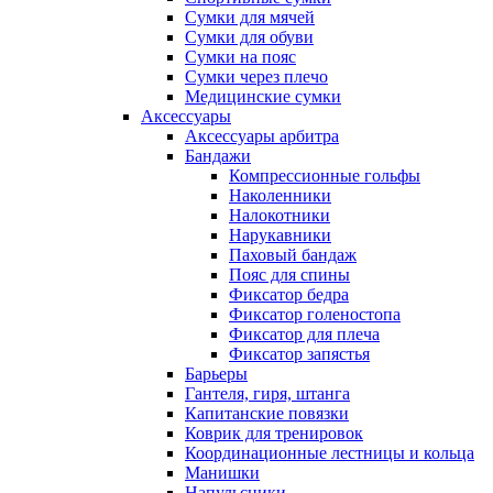
Сумки для мячей
Сумки для обуви
Сумки на пояс
Сумки через плечо
Медицинские сумки
Аксессуары
Аксессуары арбитра
Бандажи
Компрессионные гольфы
Наколенники
Налокотники
Нарукавники
Паховый бандаж
Пояс для спины
Фиксатор бедра
Фиксатор голеностопа
Фиксатор для плеча
Фиксатор запястья
Барьеры
Гантеля, гиря, штанга
Капитанские повязки
Коврик для тренировок
Координационные лестницы и кольца
Манишки
Напульсники