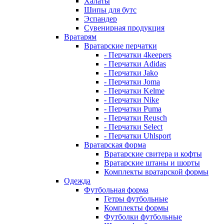
Халаты
Шипы для бутс
Эспандер
Сувенирная продукция
Вратарям
Вратарские перчатки
- Перчатки 4keepers
- Перчатки Adidas
- Перчатки Jako
- Перчатки Joma
- Перчатки Kelme
- Перчатки Nike
- Перчатки Puma
- Перчатки Reusch
- Перчатки Select
- Перчатки Uhlsport
Вратарская форма
Вратарские свитера и кофты
Вратарские штаны и шорты
Комплекты вратарской формы
Одежда
Футбольная форма
Гетры футбольные
Комплекты формы
Футболки футбольные