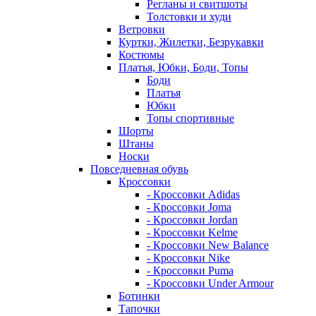
Регланы и свитшоты
Толстовки и худи
Ветровки
Куртки, Жилетки, Безрукавки
Костюмы
Платья, Юбки, Боди, Топы
Боди
Платья
Юбки
Топы спортивные
Шорты
Штаны
Носки
Повседневная обувь
Кроссовки
- Кроссовки Adidas
- Кроссовки Joma
- Кроссовки Jordan
- Кроссовки Kelme
- Кроссовки New Balance
- Кроссовки Nike
- Кроссовки Puma
- Кроссовки Under Armour
Ботинки
Тапочки