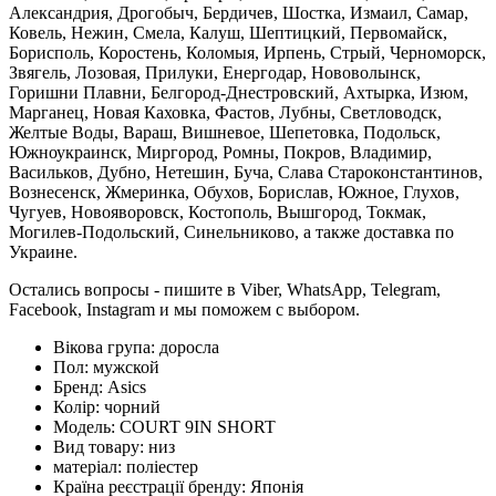
Александрия, Дрогобыч, Бердичев, Шостка, Измаил, Самар,
Ковель, Нежин, Смела, Калуш, Шептицкий, Первомайск,
Борисполь, Коростень, Коломыя, Ирпень, Стрый, Черноморск,
Звягель, Лозовая, Прилуки, Енергодар, Нововолынск,
Горишни Плавни, Белгород-Днестровский, Ахтырка, Изюм,
Марганец, Новая Каховка, Фастов, Лубны, Светловодск,
Желтые Воды, Вараш, Вишневое, Шепетовка, Подольск,
Южноукраинск, Миргород, Ромны, Покров, Владимир,
Васильков, Дубно, Нетешин, Буча, Слава Староконстантинов,
Вознесенск, Жмеринка, Обухов, Борислав, Южное, Глухов,
Чугуев, Новояворовск, Костополь, Вышгород, Токмак,
Могилев-Подольский, Синельниково, а также доставка по
Украине.
Остались вопросы - пишите в Viber, WhatsApp, Telegram,
Facebook, Instagram и мы поможем с выбором.
Вікова група:
доросла
Пол:
мужской
Бренд:
Asics
Колір:
чорний
Модель:
COURT 9IN SHORT
Вид товару:
низ
матеріал:
поліестер
Країна реєстрації бренду:
Японія