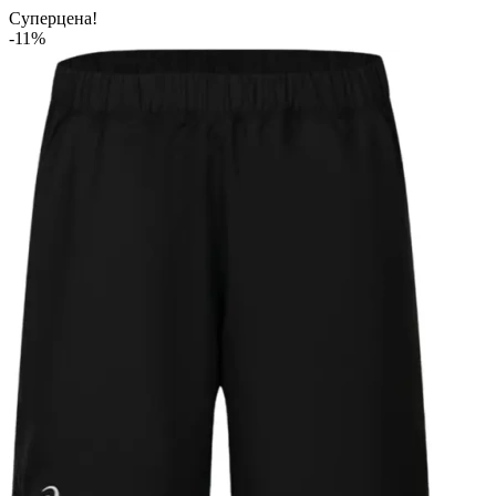
Суперцена!
-11%