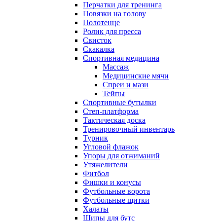
Перчатки для тренинга
Повязки на голову
Полотенце
Ролик для пресса
Свисток
Скакалка
Спортивная медицина
Массаж
Медицинские мячи
Спреи и мази
Тейпы
Спортивные бутылки
Степ-платформа
Тактическая доска
Тренировочный инвентарь
Турник
Угловой флажок
Упоры для отжиманий
Утяжелители
Фитбол
Фишки и конусы
Футбольные ворота
Футбольные щитки
Халаты
Шипы для бутс