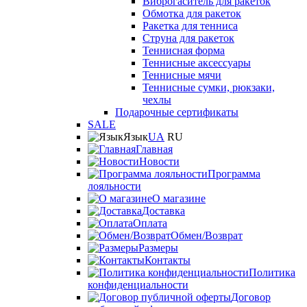
Виброгаситель для ракеток
Обмотка для ракеток
Ракетка для тенниса
Струна для ракеток
Теннисная форма
Теннисные аксессуары
Теннисные мячи
Теннисные сумки, рюкзаки,
чехлы
Подарочные сертификаты
SALE
Язык
UA
RU
Главная
Новости
Программа
лояльности
О магазине
Доставка
Оплата
Обмен/Возврат
Размеры
Контакты
Политика
конфиденциальности
Договор