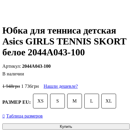
Юбка для тенниса детская
Asics GIRLS TENNIS SKORT
белое 2044A043-100
2044A043-100
В наличии
1 948
грн
1 736
грн
Нашли дешевле?
XS
S
M
L
XL
РАЗМЕР EU:
Таблица размеров
Купить