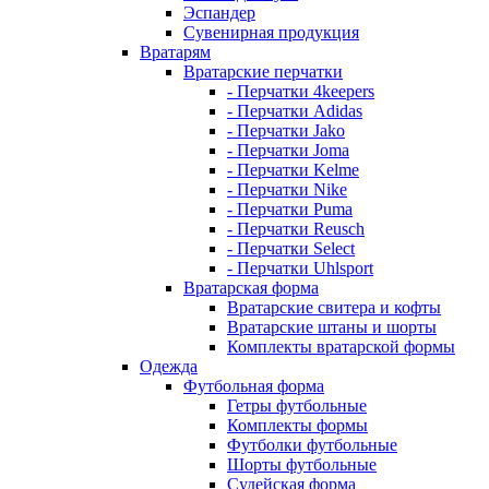
Эспандер
Сувенирная продукция
Вратарям
Вратарские перчатки
- Перчатки 4keepers
- Перчатки Adidas
- Перчатки Jako
- Перчатки Joma
- Перчатки Kelme
- Перчатки Nike
- Перчатки Puma
- Перчатки Reusch
- Перчатки Select
- Перчатки Uhlsport
Вратарская форма
Вратарские свитера и кофты
Вратарские штаны и шорты
Комплекты вратарской формы
Одежда
Футбольная форма
Гетры футбольные
Комплекты формы
Футболки футбольные
Шорты футбольные
Судейская форма