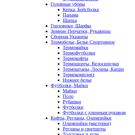
Головные уборы
Кепка, Бейсболка
Панама
Шапка
Горловики, Шарфы
Зимние Перчатки, Рукавицы
Сборная Украины
Термобелье, Белье Спортивное
Термомайки
Термофутболки
Термокофты
Термошорты, Велосипедки
Термоштаны, Лосины, Капри
Термокомплект
Нижнее белье
Футболки, Майки
Майки
Поло
Рубашки
Футболки
Футболки с длинным рукавом
Кофты, Регланы, Олимпийки
Олимпийки (мастерки)
Регланы и свитшоты
Толстовки и худи