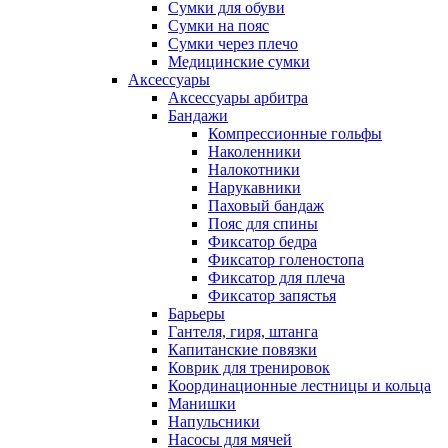
Сумки для обуви
Сумки на пояс
Сумки через плечо
Медицинские сумки
Аксессуары
Аксессуары арбитра
Бандажи
Компрессионные гольфы
Наколенники
Налокотники
Нарукавники
Паховый бандаж
Пояс для спины
Фиксатор бедра
Фиксатор голеностопа
Фиксатор для плеча
Фиксатор запястья
Барьеры
Гантеля, гиря, штанга
Капитанские повязки
Коврик для тренировок
Координационные лестницы и кольца
Манишки
Напульсники
Насосы для мячей