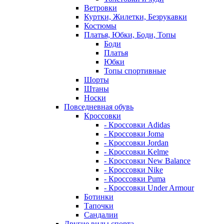
Ветровки
Куртки, Жилетки, Безрукавки
Костюмы
Платья, Юбки, Боди, Топы
Боди
Платья
Юбки
Топы спортивные
Шорты
Штаны
Носки
Повседневная обувь
Кроссовки
- Кроссовки Adidas
- Кроссовки Joma
- Кроссовки Jordan
- Кроссовки Kelme
- Кроссовки New Balance
- Кроссовки Nike
- Кроссовки Puma
- Кроссовки Under Armour
Ботинки
Тапочки
Сандалии
Другие виды спорта