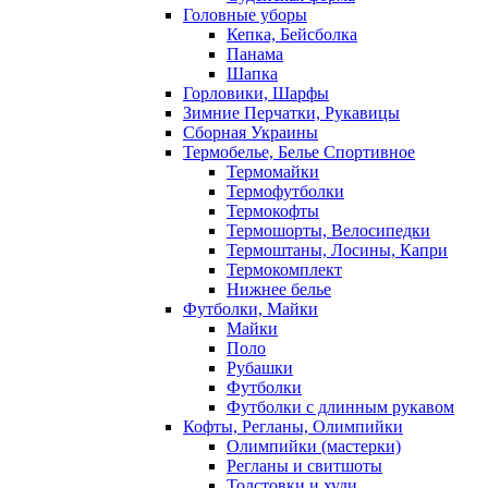
Головные уборы
Кепка, Бейсболка
Панама
Шапка
Горловики, Шарфы
Зимние Перчатки, Рукавицы
Сборная Украины
Термобелье, Белье Спортивное
Термомайки
Термофутболки
Термокофты
Термошорты, Велосипедки
Термоштаны, Лосины, Капри
Термокомплект
Нижнее белье
Футболки, Майки
Майки
Поло
Рубашки
Футболки
Футболки с длинным рукавом
Кофты, Регланы, Олимпийки
Олимпийки (мастерки)
Регланы и свитшоты
Толстовки и худи