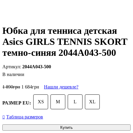
Юбка для тенниса детская
Asics GIRLS TENNIS SKORT
темно-синяя 2044A043-500
2044A043-500
В наличии
1 890
грн
1 684
грн
Нашли дешевле?
XS
M
L
XL
РАЗМЕР EU:
Таблица размеров
Купить