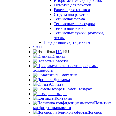
Виброгаситель для ракеток
Обмотка для ракеток
Ракетка для тенниса
Струна для ракеток
Теннисная форма
Теннисные аксессуары
Теннисные мячи
Теннисные сумки, рюкзаки,
чехлы
Подарочные сертификаты
SALE
Язык
UA
RU
Главная
Новости
Программа
лояльности
О магазине
Доставка
Оплата
Обмен/Возврат
Размеры
Контакты
Политика
конфиденциальности
Договор