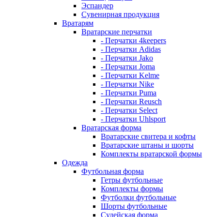
Эспандер
Сувенирная продукция
Вратарям
Вратарские перчатки
- Перчатки 4keepers
- Перчатки Adidas
- Перчатки Jako
- Перчатки Joma
- Перчатки Kelme
- Перчатки Nike
- Перчатки Puma
- Перчатки Reusch
- Перчатки Select
- Перчатки Uhlsport
Вратарская форма
Вратарские свитера и кофты
Вратарские штаны и шорты
Комплекты вратарской формы
Одежда
Футбольная форма
Гетры футбольные
Комплекты формы
Футболки футбольные
Шорты футбольные
Судейская форма