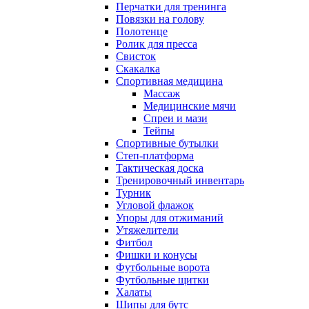
Перчатки для тренинга
Повязки на голову
Полотенце
Ролик для пресса
Свисток
Скакалка
Спортивная медицина
Массаж
Медицинские мячи
Спреи и мази
Тейпы
Спортивные бутылки
Степ-платформа
Тактическая доска
Тренировочный инвентарь
Турник
Угловой флажок
Упоры для отжиманий
Утяжелители
Фитбол
Фишки и конусы
Футбольные ворота
Футбольные щитки
Халаты
Шипы для бутс