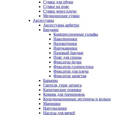
Сумки для обуви
Сумки на пояс
Сумки через плечо
Медицинские сумки
Аксессуары
Аксессуары арбитра
Бандажи
Компрессионные гольфы
Наколенники
Налокотники
Нарукавники
Паховый бандаж
Пояс для спины
Фиксатор бедра
Фиксатор голеностопа
Фиксатор для плеча
Фиксатор запястья
Барьеры
Гантеля, гиря, штанга
Капитанские повязки
Коврик для тренировок
Координационные лестницы и кольца
Манишки
Напульсники
Насосы для мячей