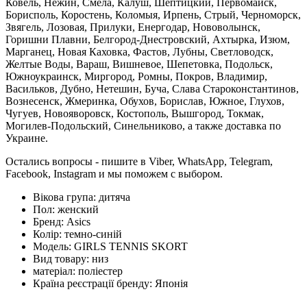
Ковель, Нежин, Смела, Калуш, Шептицкий, Первомайск,
Борисполь, Коростень, Коломыя, Ирпень, Стрый, Черноморск,
Звягель, Лозовая, Прилуки, Енергодар, Нововолынск,
Горишни Плавни, Белгород-Днестровский, Ахтырка, Изюм,
Марганец, Новая Каховка, Фастов, Лубны, Светловодск,
Желтые Воды, Вараш, Вишневое, Шепетовка, Подольск,
Южноукраинск, Миргород, Ромны, Покров, Владимир,
Васильков, Дубно, Нетешин, Буча, Слава Староконстантинов,
Вознесенск, Жмеринка, Обухов, Борислав, Южное, Глухов,
Чугуев, Новояворовск, Костополь, Вышгород, Токмак,
Могилев-Подольский, Синельниково, а также доставка по
Украине.
Остались вопросы - пишите в Viber, WhatsApp, Telegram,
Facebook, Instagram и мы поможем с выбором.
Вікова група:
дитяча
Пол:
женский
Бренд:
Asics
Колір:
темно-синій
Модель:
GIRLS TENNIS SKORT
Вид товару:
низ
матеріал:
поліестер
Країна реєстрації бренду:
Японія