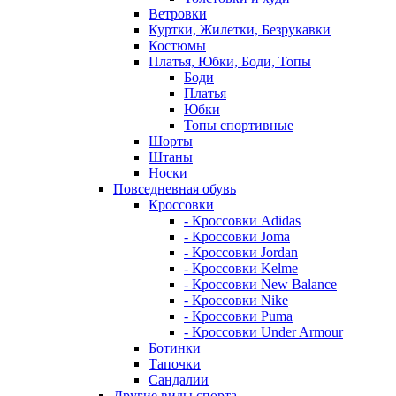
Ветровки
Куртки, Жилетки, Безрукавки
Костюмы
Платья, Юбки, Боди, Топы
Боди
Платья
Юбки
Топы спортивные
Шорты
Штаны
Носки
Повседневная обувь
Кроссовки
- Кроссовки Adidas
- Кроссовки Joma
- Кроссовки Jordan
- Кроссовки Kelme
- Кроссовки New Balance
- Кроссовки Nike
- Кроссовки Puma
- Кроссовки Under Armour
Ботинки
Тапочки
Сандалии
Другие виды спорта