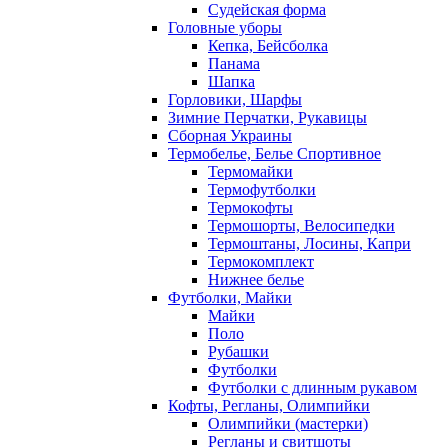
Судейская форма
Головные уборы
Кепка, Бейсболка
Панама
Шапка
Горловики, Шарфы
Зимние Перчатки, Рукавицы
Сборная Украины
Термобелье, Белье Спортивное
Термомайки
Термофутболки
Термокофты
Термошорты, Велосипедки
Термоштаны, Лосины, Капри
Термокомплект
Нижнее белье
Футболки, Майки
Майки
Поло
Рубашки
Футболки
Футболки с длинным рукавом
Кофты, Регланы, Олимпийки
Олимпийки (мастерки)
Регланы и свитшоты