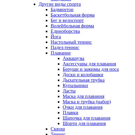
Другие виды спорта
Бадминтон
Баскетбольная форма
Бег и велоспорт
Волейбольная форма
Единоборства
Йога
Настольный теннис
Падел-теннис
Плавание
Аквашузы
Аксессуары для плавания
Беруши и зажимы для носа
Доски и колобашки
Дыхательная трубка
Купальники
Ласты
Маска для плавания
Маска и трубка (набор)
Очки для плавания
Плавки
Шапочка для плавания
Шорти для плавания
Сквош
Теннис