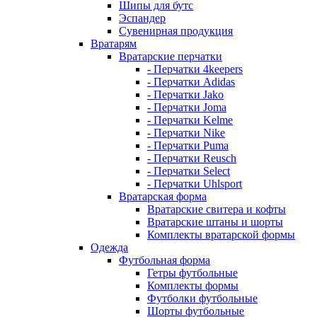
Шипы для бутс
Эспандер
Сувенирная продукция
Вратарям
Вратарские перчатки
- Перчатки 4keepers
- Перчатки Adidas
- Перчатки Jako
- Перчатки Joma
- Перчатки Kelme
- Перчатки Nike
- Перчатки Puma
- Перчатки Reusch
- Перчатки Select
- Перчатки Uhlsport
Вратарская форма
Вратарские свитера и кофты
Вратарские штаны и шорты
Комплекты вратарской формы
Одежда
Футбольная форма
Гетры футбольные
Комплекты формы
Футболки футбольные
Шорты футбольные