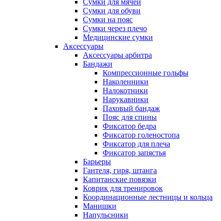
Сумки для мячей
Сумки для обуви
Сумки на пояс
Сумки через плечо
Медицинские сумки
Аксессуары
Аксессуары арбитра
Бандажи
Компрессионные гольфы
Наколенники
Налокотники
Нарукавники
Паховый бандаж
Пояс для спины
Фиксатор бедра
Фиксатор голеностопа
Фиксатор для плеча
Фиксатор запястья
Барьеры
Гантеля, гиря, штанга
Капитанские повязки
Коврик для тренировок
Координационные лестницы и кольца
Манишки
Напульсники