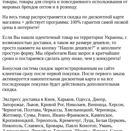
товары, товары для спорта и повседневного использования от
мировых брендов оптом и в розницу.
На весь товар распространяется скидка по дисконтной карте
магазина + действует программа: 100% гарантия самой низкой
цены в интернете!
Если Вы нашли идентичный товар на территории Украины, с
возможностью доставки, в таком же размере дешевле, то
просто нажмите на кнопку "Нашли дешевле?" и заполните
простую форму. Мы обработаем Ваш запрос в кратчайшие
сроки и постараемся сделать цену ниже, чем у конкурента!
Бонусная система скидок зарегистрированным на сайте
клиентам сразу после первой покупки. После первого заказа
активируется накопительная дисконтная карта и на все
последующие покупки будет действовать дополнительная
скидка.
Экспресс доставка в Киев, Харьков, Одесса, Днепр,
Запорожье, Львов, Кривой Рог, Николаев, Винница, Херсон,
Чернигов, Полтава, Черкассы, Хмельницкий, Черновцы,
Житомир, Сумы, Ровно, Ивано-Франковск, Каменское,
Кропивницкий, Тернополь, Кременчуг, Луцк, Белая Церковь,
Никополь, Славянск, Бровары, Павло Конотоп, Умань,
Александрия, Дрогобыч, Бердичев, Шостка, Измаил, Самар,