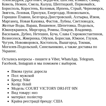
Ковель, Нежин, Смела, Калуш, Шептицкий, Первомайск,
Борисполь, Коростень, Коломыя, Ирпень, Стрый, Черноморск,
Звягель, Лозовая, Прилуки, Енергодар, Нововолынск,
Горишни Плавни, Белгород-Днестровский, Ахтырка, Изюм,
Марганец, Новая Каховка, Фастов, Лубны, Светловодск,
Желтые Воды, Вараш, Вишневое, Шепетовка, Подольск,
Южноукраинск, Миргород, Ромны, Покров, Владимир,
Васильков, Дубно, Нетешин, Буча, Слава Староконстантинов,
Вознесенск, Жмеринка, Обухов, Борислав, Южное, Глухов,
Чугуев, Новояворовск, Костополь, Вышгород, Токмак,
Могилев-Подольский, Синельниково, а также доставка по
Украине.
Остались вопросы - пишите в Viber, WhatsApp, Telegram,
Facebook, Instagram и мы поможем с выбором.
Вікова група:
доросла
Пол:
мужской
Бренд:
Nike
Колір:
білий
Модель:
COURT VICTORY DRI-FIT 9IN
Вид товару:
низ
матеріал:
поліестер
Країна реєстрації бренду:
США