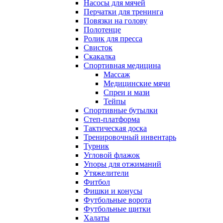
Насосы для мячей
Перчатки для тренинга
Повязки на голову
Полотенце
Ролик для пресса
Свисток
Скакалка
Спортивная медицина
Массаж
Медицинские мячи
Спреи и мази
Тейпы
Спортивные бутылки
Степ-платформа
Тактическая доска
Тренировочный инвентарь
Турник
Угловой флажок
Упоры для отжиманий
Утяжелители
Фитбол
Фишки и конусы
Футбольные ворота
Футбольные щитки
Халаты