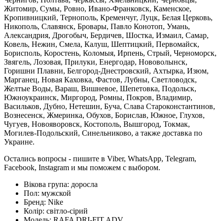
Житомир, Сумы, Ровно, Ивано-Франковск, Каменское,
Кропивницкий, Тернополь, Кременчуг, Луцк, Белая Церковь,
Никополь, Славянск, Бровары, Павло Конотоп, Умань,
Александрия, Дрогобыч, Бердичев, Шостка, Измаил, Самар,
Ковель, Нежин, Смела, Калуш, Шептицкий, Первомайск,
Борисполь, Коростень, Коломыя, Ирпень, Стрый, Черноморск,
Звягель, Лозовая, Прилуки, Енергодар, Нововолынск,
Горишни Плавни, Белгород-Днестровский, Ахтырка, Изюм,
Марганец, Новая Каховка, Фастов, Лубны, Светловодск,
Желтые Воды, Вараш, Вишневое, Шепетовка, Подольск,
Южноукраинск, Миргород, Ромны, Покров, Владимир,
Васильков, Дубно, Нетешин, Буча, Слава Староконстантинов,
Вознесенск, Жмеринка, Обухов, Борислав, Южное, Глухов,
Чугуев, Новояворовск, Костополь, Вышгород, Токмак,
Могилев-Подольский, Синельниково, а также доставка по
Украине.
Остались вопросы - пишите в Viber, WhatsApp, Telegram,
Facebook, Instagram и мы поможем с выбором.
Вікова група:
доросла
Пол:
мужской
Бренд:
Nike
Колір:
світло-сірий
Модель:
RAFA DRI-FIT ADV