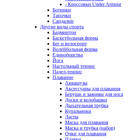
- Кроссовки Under Armour
Ботинки
Тапочки
Сандалии
Другие виды спорта
Бадминтон
Баскетбольная форма
Бег и велоспорт
Волейбольная форма
Единоборства
Йога
Настольный теннис
Падел-теннис
Плавание
Аквашузы
Аксессуары для плавания
Беруши и зажимы для носа
Доски и колобашки
Дыхательная трубка
Купальники
Ласты
Маска для плавания
Маска и трубка (набор)
Очки для плавания
Плавки