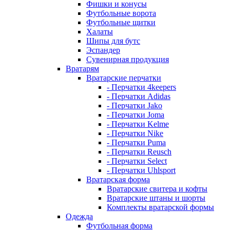
Фишки и конусы
Футбольные ворота
Футбольные щитки
Халаты
Шипы для бутс
Эспандер
Сувенирная продукция
Вратарям
Вратарские перчатки
- Перчатки 4keepers
- Перчатки Adidas
- Перчатки Jako
- Перчатки Joma
- Перчатки Kelme
- Перчатки Nike
- Перчатки Puma
- Перчатки Reusch
- Перчатки Select
- Перчатки Uhlsport
Вратарская форма
Вратарские свитера и кофты
Вратарские штаны и шорты
Комплекты вратарской формы
Одежда
Футбольная форма