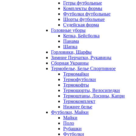
Гетры футбольные
Комплекты формы
Футболки футбольные
Шорты футбольные
Судейская форма
Головные уборы
Кепка, Бейсболка
Панама
Шапка
Горловики, Шарфы
Зимние Перчатки, Рукавицы
Сборная Украины
Термобелье, Белье Спортивное
Термомайки
Термофутболки
Термокофты
Термошорты, Велосипедки
Термоштаны, Лосины, Капри
Термокомплект
Нижнее белье
Футболки, Майки
Майки
Поло
Рубашки
Футболки