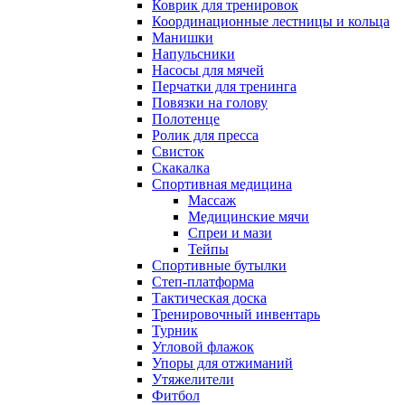
Коврик для тренировок
Координационные лестницы и кольца
Манишки
Напульсники
Насосы для мячей
Перчатки для тренинга
Повязки на голову
Полотенце
Ролик для пресса
Свисток
Скакалка
Спортивная медицина
Массаж
Медицинские мячи
Спреи и мази
Тейпы
Спортивные бутылки
Степ-платформа
Тактическая доска
Тренировочный инвентарь
Турник
Угловой флажок
Упоры для отжиманий
Утяжелители
Фитбол