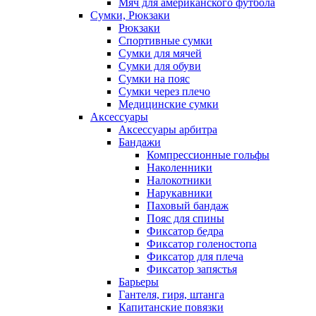
Мяч для американского футбола
Сумки, Рюкзаки
Рюкзаки
Спортивные сумки
Сумки для мячей
Сумки для обуви
Сумки на пояс
Сумки через плечо
Медицинские сумки
Аксессуары
Аксессуары арбитра
Бандажи
Компрессионные гольфы
Наколенники
Налокотники
Нарукавники
Паховый бандаж
Пояс для спины
Фиксатор бедра
Фиксатор голеностопа
Фиксатор для плеча
Фиксатор запястья
Барьеры
Гантеля, гиря, штанга
Капитанские повязки