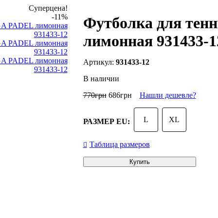
Суперцена!
-11%
Футболка для те
лимонная 931433-1
931433-12
В наличии
770
грн
686
грн
Нашли дешевле?
L
XL
РАЗМЕР EU:
Таблица размеров
Купить