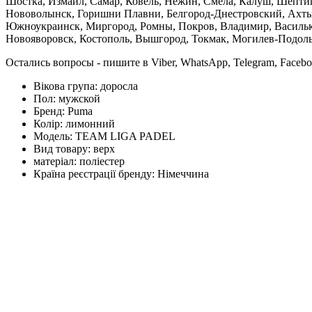
Шостка, Измаил, Самар, Ковель, Нежин, Смела, Калуш, Шептиц
Нововолынск, Горишни Плавни, Белгород-Днестровский, Ахтыр
Южноукраинск, Миргород, Ромны, Покров, Владимир, Васильков
Новояворовск, Костополь, Вышгород, Токмак, Могилев-Подольс
Остались вопросы - пишите в Viber, WhatsApp, Telegram, Faceb
Вікова група:
доросла
Пол:
мужской
Бренд:
Puma
Колір:
лимонний
Модель:
TEAM LIGA PADEL
Вид товару:
верх
матеріал:
поліестер
Країна реєстрації бренду:
Німеччина