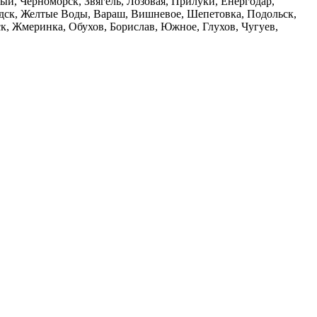
й, Черноморск, Звягель, Лозовая, Прилуки, Енергодар,
дск, Желтые Воды, Вараш, Вишневое, Шепетовка, Подольск,
, Жмеринка, Обухов, Борислав, Южное, Глухов, Чугуев,