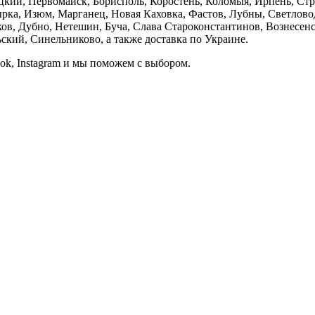
кий, Первомайск, Борисполь, Коростень, Коломыя, Ирпень, Стры
ка, Изюм, Марганец, Новая Каховка, Фастов, Лубны, Светлово
, Дубно, Нетешин, Буча, Слава Староконстантинов, Вознесенск
кий, Синельниково, а также доставка по Украине.
ook, Instagram и мы поможем с выбором.