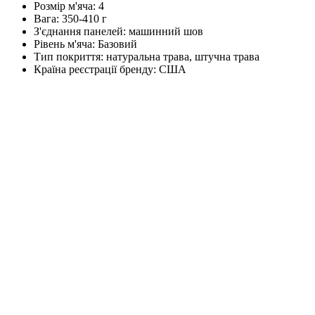
Розмір м'яча:
4
Вага:
350-410 г
З'єднання панелей:
машинний шов
Рівень м'яча:
Базовий
Тип покриття:
натуральна трава, штучна трава
Країна реєстрації бренду:
США