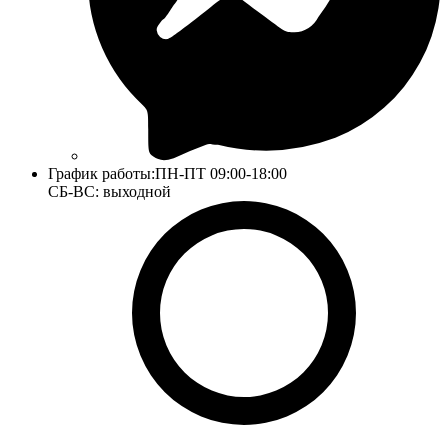
График работы:
ПН-ПТ 09:00-18:00
СБ-ВС: выходной