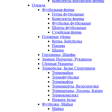
Комплекты вратарской формы
Одежда
Футбольная форма
Гетры футбольные
Комплекты формы
Футболки футбольные
Шорты футбольные
Судейская форма
Головные уборы
Кепка, Бейсболка
Панама
Шапка
Горловики, Шарфы
Зимние Перчатки, Рукавицы
Сборная Украины
Термобелье, Белье Спортивное
Термомайки
Термофутболки
Термокофты
Термошорты, Велосипедки
Термоштаны, Лосины, Капри
Термокомплект
Нижнее белье
Футболки, Майки
Майки