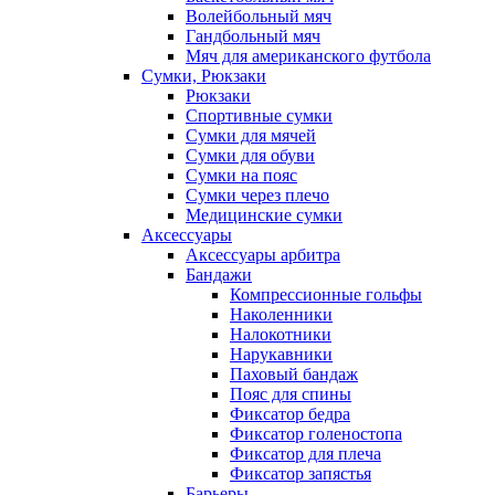
Волейбольный мяч
Гандбольный мяч
Мяч для американского футбола
Сумки, Рюкзаки
Рюкзаки
Спортивные сумки
Сумки для мячей
Сумки для обуви
Сумки на пояс
Сумки через плечо
Медицинские сумки
Аксессуары
Аксессуары арбитра
Бандажи
Компрессионные гольфы
Наколенники
Налокотники
Нарукавники
Паховый бандаж
Пояс для спины
Фиксатор бедра
Фиксатор голеностопа
Фиксатор для плеча
Фиксатор запястья
Барьеры