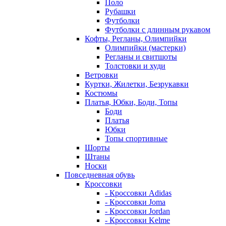
Поло
Рубашки
Футболки
Футболки с длинным рукавом
Кофты, Регланы, Олимпийки
Олимпийки (мастерки)
Регланы и свитшоты
Толстовки и худи
Ветровки
Куртки, Жилетки, Безрукавки
Костюмы
Платья, Юбки, Боди, Топы
Боди
Платья
Юбки
Топы спортивные
Шорты
Штаны
Носки
Повседневная обувь
Кроссовки
- Кроссовки Adidas
- Кроссовки Joma
- Кроссовки Jordan
- Кроссовки Kelme