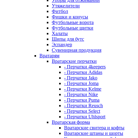
Упоры для отжиманий
Утяжелители
Фитбол
Фишки и конусы
Футбольные ворота
Футбольные щитки
Халаты
Шипы для бутс
Эспандер
Сувенирная продукция
Вратарям
Вратарские перчатки
- Перчатки 4keepers
- Перчатки Adidas
- Перчатки Jako
- Перчатки Joma
- Перчатки Kelme
- Перчатки Nike
- Перчатки Puma
- Перчатки Reusch
- Перчатки Select
- Перчатки Uhlsport
Вратарская форма
Вратарские свитера и кофты
Вратарские штаны и шорты