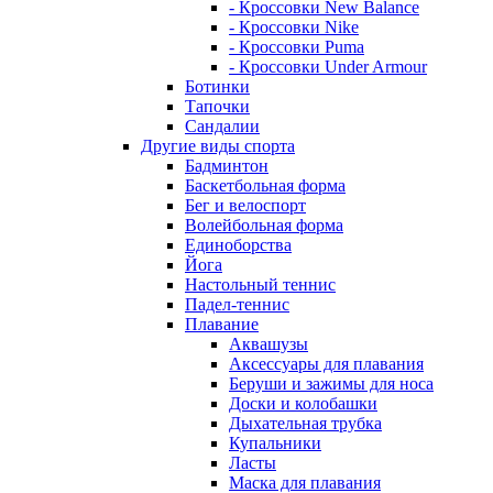
- Кроссовки New Balance
- Кроссовки Nike
- Кроссовки Puma
- Кроссовки Under Armour
Ботинки
Тапочки
Сандалии
Другие виды спорта
Бадминтон
Баскетбольная форма
Бег и велоспорт
Волейбольная форма
Единоборства
Йога
Настольный теннис
Падел-теннис
Плавание
Аквашузы
Аксессуары для плавания
Беруши и зажимы для носа
Доски и колобашки
Дыхательная трубка
Купальники
Ласты
Маска для плавания