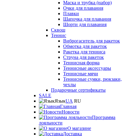
Маска и трубка (набор)
Очки для плавания
Плавки
Шапочка для плавания
Шорти для плавания
Сквош
Теннис
Виброгаситель для ракеток
Обмотка для ракеток
Ракетка для тенниса
Струна для ракеток
Теннисная форма
Теннисные аксессуары
Теннисные мячи
Теннисные сумки, рюкзаки,
чехлы
Подарочные сертификаты
SALE
Язык
UA
RU
Главная
Новости
Программа
лояльности
О магазине
Доставка