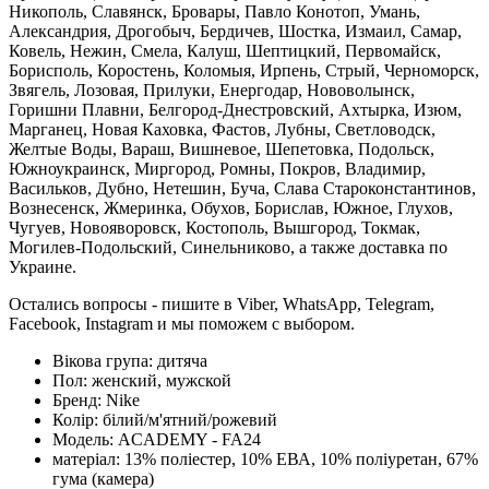
Никополь, Славянск, Бровары, Павло Конотоп, Умань,
Александрия, Дрогобыч, Бердичев, Шостка, Измаил, Самар,
Ковель, Нежин, Смела, Калуш, Шептицкий, Первомайск,
Борисполь, Коростень, Коломыя, Ирпень, Стрый, Черноморск,
Звягель, Лозовая, Прилуки, Енергодар, Нововолынск,
Горишни Плавни, Белгород-Днестровский, Ахтырка, Изюм,
Марганец, Новая Каховка, Фастов, Лубны, Светловодск,
Желтые Воды, Вараш, Вишневое, Шепетовка, Подольск,
Южноукраинск, Миргород, Ромны, Покров, Владимир,
Васильков, Дубно, Нетешин, Буча, Слава Староконстантинов,
Вознесенск, Жмеринка, Обухов, Борислав, Южное, Глухов,
Чугуев, Новояворовск, Костополь, Вышгород, Токмак,
Могилев-Подольский, Синельниково, а также доставка по
Украине.
Остались вопросы - пишите в Viber, WhatsApp, Telegram,
Facebook, Instagram и мы поможем с выбором.
Вікова група:
дитяча
Пол:
женский, мужской
Бренд:
Nike
Колір:
білий/м'ятний/рожевий
Модель:
ACADEMY - FA24
матеріал:
13% поліестер, 10% ЕВА, 10% поліуретан, 67%
гума (камера)