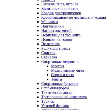
Гантеля, гиря, штанга
Капитанские повязки
Коврик для тренировок
Координационные лестницы и кольца
Манишки
Напульсники
Насосы для мячей
Перчатки для тренинга
Повязки на голову
Полотенце
Ролик для пресса
Свисток
Скакалка
Спортивная медицина
Массаж
Медицинские мячи
Спреи и мази
Тейпы
Спортивные бутылки
Степ-платформа
Тактическая доска
Тренировочный инвентарь
Турник
Угловой флажок