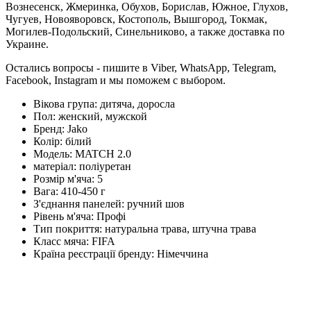
Вознесенск, Жмеринка, Обухов, Борислав, Южное, Глухов,
Чугуев, Новояворовск, Костополь, Вышгород, Токмак,
Могилев-Подольский, Синельниково, а также доставка по
Украине.
Остались вопросы - пишите в Viber, WhatsApp, Telegram,
Facebook, Instagram и мы поможем с выбором.
Вікова група:
дитяча, доросла
Пол:
женский, мужской
Бренд:
Jako
Колір:
білий
Модель:
MATCH 2.0
матеріал:
поліуретан
Розмір м'яча:
5
Вага:
410-450 г
З'єднання панелей:
ручний шов
Рівень м'яча:
Профі
Тип покриття:
натуральна трава, штучна трава
Класс мяча:
FIFA
Країна реєстрації бренду:
Німеччина