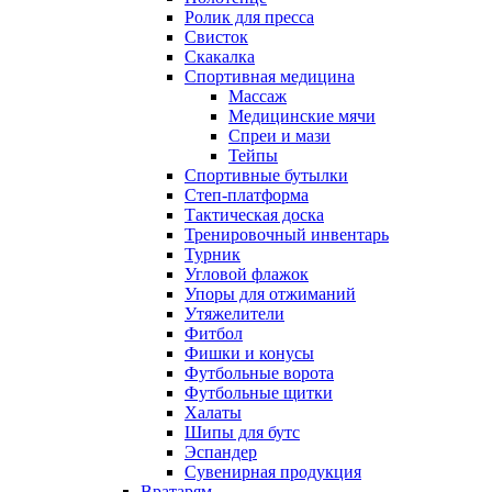
Ролик для пресса
Свисток
Скакалка
Спортивная медицина
Массаж
Медицинские мячи
Спреи и мази
Тейпы
Спортивные бутылки
Степ-платформа
Тактическая доска
Тренировочный инвентарь
Турник
Угловой флажок
Упоры для отжиманий
Утяжелители
Фитбол
Фишки и конусы
Футбольные ворота
Футбольные щитки
Халаты
Шипы для бутс
Эспандер
Сувенирная продукция
Вратарям