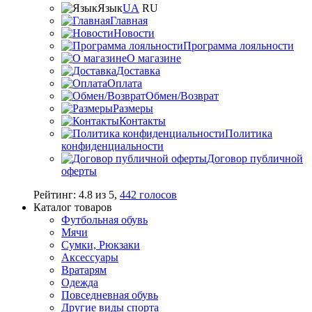
Язык
UA
RU
Главная
Новости
Программа лояльности
О магазине
Доставка
Оплата
Обмен/Возврат
Размеры
Контакты
Политика
конфиденциальности
Договор публичной
оферты
Рейтинг:
4.8
из
5
,
442
голосов
Каталог товаров
Футбольная обувь
Мячи
Сумки, Рюкзаки
Аксессуары
Вратарям
Одежда
Повседневная обувь
Другие виды спорта