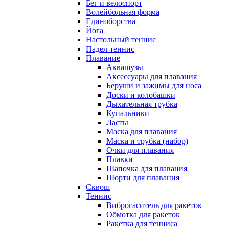
Бег и велоспорт
Волейбольная форма
Единоборства
Йога
Настольный теннис
Падел-теннис
Плавание
Аквашузы
Аксессуары для плавания
Беруши и зажимы для носа
Доски и колобашки
Дыхательная трубка
Купальники
Ласты
Маска для плавания
Маска и трубка (набор)
Очки для плавания
Плавки
Шапочка для плавания
Шорти для плавания
Сквош
Теннис
Виброгаситель для ракеток
Обмотка для ракеток
Ракетка для тенниса