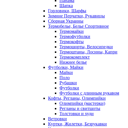
Панама
Шапка
Горловики, Шарфы
Зимние Перчатки, Рукавицы
Сборная Украины
Термобелье, Белье Спортивное
Термомайки
Термофутболки
Термокофты
Термошорты, Велосипедки
Термоштаны, Лосины, Капри
Термокомплект
Нижнее белье
Футболки, Майки
Майки
Поло
Рубашки
Футболки
Футболки с длинным рукавом
Кофты, Регланы, Олимпийки
Олимпийки (мастерки)
Регланы и свитшоты
Толстовки и худи
Ветровки
Куртки, Жилетки, Безрукавки