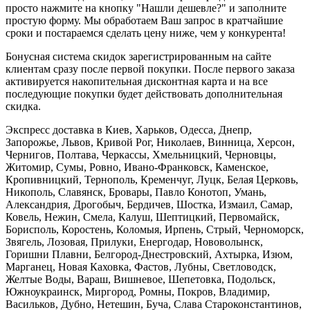
просто нажмите на кнопку "Нашли дешевле?" и заполните
простую форму. Мы обработаем Ваш запрос в кратчайшие
сроки и постараемся сделать цену ниже, чем у конкурента!
Бонусная система скидок зарегистрированным на сайте
клиентам сразу после первой покупки. После первого заказа
активируется накопительная дисконтная карта и на все
последующие покупки будет действовать дополнительная
скидка.
Экспресс доставка в Киев, Харьков, Одесса, Днепр,
Запорожье, Львов, Кривой Рог, Николаев, Винница, Херсон,
Чернигов, Полтава, Черкассы, Хмельницкий, Черновцы,
Житомир, Сумы, Ровно, Ивано-Франковск, Каменское,
Кропивницкий, Тернополь, Кременчуг, Луцк, Белая Церковь,
Никополь, Славянск, Бровары, Павло Конотоп, Умань,
Александрия, Дрогобыч, Бердичев, Шостка, Измаил, Самар,
Ковель, Нежин, Смела, Калуш, Шептицкий, Первомайск,
Борисполь, Коростень, Коломыя, Ирпень, Стрый, Черноморск,
Звягель, Лозовая, Прилуки, Енергодар, Нововолынск,
Горишни Плавни, Белгород-Днестровский, Ахтырка, Изюм,
Марганец, Новая Каховка, Фастов, Лубны, Светловодск,
Желтые Воды, Вараш, Вишневое, Шепетовка, Подольск,
Южноукраинск, Миргород, Ромны, Покров, Владимир,
Васильков, Дубно, Нетешин, Буча, Слава Староконстантинов,