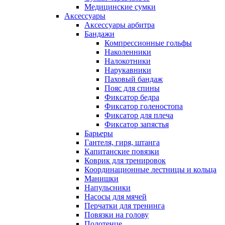
Медицинские сумки
Аксессуары
Аксессуары арбитра
Бандажи
Компрессионные гольфы
Наколенники
Налокотники
Нарукавники
Паховый бандаж
Пояс для спины
Фиксатор бедра
Фиксатор голеностопа
Фиксатор для плеча
Фиксатор запястья
Барьеры
Гантеля, гиря, штанга
Капитанские повязки
Коврик для тренировок
Координационные лестницы и кольца
Манишки
Напульсники
Насосы для мячей
Перчатки для тренинга
Повязки на голову
Полотенце