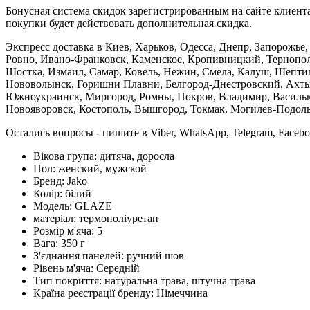
Бонусная система скидок зарегистрированным на сайте клиента
покупки будет действовать дополнительная скидка.
Экспресс доставка в Киев, Харьков, Одесса, Днепр, Запорожь
Ровно, Ивано-Франковск, Каменское, Кропивницкий, Тернополь
Шостка, Измаил, Самар, Ковель, Нежин, Смела, Калуш, Шептиц
Нововолынск, Горишни Плавни, Белгород-Днестровский, Ахтыр
Южноукраинск, Миргород, Ромны, Покров, Владимир, Васильков
Новояворовск, Костополь, Вышгород, Токмак, Могилев-Подольс
Остались вопросы - пишите в Viber, WhatsApp, Telegram, Faceb
Вікова група:
дитяча, доросла
Пол:
женский, мужской
Бренд:
Jako
Колір:
білий
Модель:
GLAZE
матеріал:
термополіуретан
Розмір м'яча:
5
Вага:
350 г
З'єднання панелей:
ручний шов
Рівень м'яча:
Середній
Тип покриття:
натуральна трава, штучна трава
Країна реєстрації бренду:
Німеччина