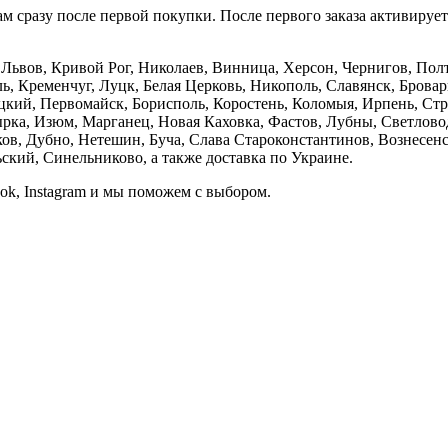
м сразу после первой покупки. После первого заказа активируе
е, Львов, Кривой Рог, Николаев, Винница, Херсон, Чернигов, П
, Кременчуг, Луцк, Белая Церковь, Никополь, Славянск, Бровар
кий, Первомайск, Борисполь, Коростень, Коломыя, Ирпень, Стры
ка, Изюм, Марганец, Новая Каховка, Фастов, Лубны, Светлово
, Дубно, Нетешин, Буча, Слава Староконстантинов, Вознесенск
кий, Синельниково, а также доставка по Украине.
ook, Instagram и мы поможем с выбором.