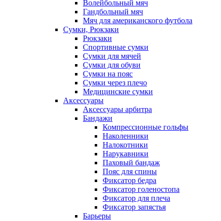
Волейбольный мяч
Гандбольный мяч
Мяч для американского футбола
Сумки, Рюкзаки
Рюкзаки
Спортивные сумки
Сумки для мячей
Сумки для обуви
Сумки на пояс
Сумки через плечо
Медицинские сумки
Аксессуары
Аксессуары арбитра
Бандажи
Компрессионные гольфы
Наколенники
Налокотники
Нарукавники
Паховый бандаж
Пояс для спины
Фиксатор бедра
Фиксатор голеностопа
Фиксатор для плеча
Фиксатор запястья
Барьеры