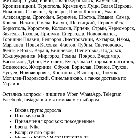
Житомир, Сумы, Ровно, Ивано-Франковск, Каменское,
Кропивницкий, Тернополь, Кременчуг, Луцк, Белая Церковь,
Никополь, Славянск, Бровары, Павло Конотоп, Умань,
Александрия, Дрогобыч, Бердичев, Шостка, Измаил, Самар,
Ковель, Нежин, Смела, Калуш, Шептицкий, Первомайск,
Борисполь, Коростень, Коломыя, Ирпень, Стрый, Черноморск,
Звягель, Лозовая, Прилуки, Енергодар, Нововолынск,
Горишни Плавни, Белгород-Днестровский, Ахтырка, Изюм,
Марганец, Новая Каховка, Фастов, Лубны, Светловодск,
Желтые Воды, Вараш, Вишневое, Шепетовка, Подольск,
Южноукраинск, Миргород, Ромны, Покров, Владимир,
Васильков, Дубно, Нетешин, Буча, Слава Староконстантинов,
Вознесенск, Жмеринка, Обухов, Борислав, Южное, Глухов,
Чугуев, Новояворовск, Костополь, Вышгород, Токмак,
Могилев-Подольский, Синельниково, а также доставка по
Украине.
Остались вопросы - пишите в Viber, WhatsApp, Telegram,
Facebook, Instagram и мы поможем с выбором.
Вікова група:
доросла
Пол:
мужской
Призначення кросівок:
повседневные
Бренд:
Nike
Колір:
світло-сірий
Модель:
JORDAN COURTSIDE 23