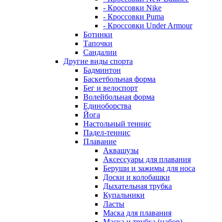
- Кроссовки Nike
- Кроссовки Puma
- Кроссовки Under Armour
Ботинки
Тапочки
Сандалии
Другие виды спорта
Бадминтон
Баскетбольная форма
Бег и велоспорт
Волейбольная форма
Единоборства
Йога
Настольный теннис
Падел-теннис
Плавание
Аквашузы
Аксессуары для плавания
Беруши и зажимы для носа
Доски и колобашки
Дыхательная трубка
Купальники
Ласты
Маска для плавания
Маска и трубка (набор)