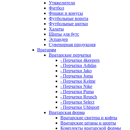
Утяжелители
Фитбол
Фишки и конусы
Футбольные ворота
Футбольные щитки
Халаты
Шипы для бутс
Эспандер
Сувенирная продукция
Вратарям
Вратарские перчатки
- Перчатки 4keepers
- Перчатки Adidas
- Перчатки Jako
- Перчатки Joma
- Перчатки Kelme
- Перчатки Nike
- Перчатки Puma
- Перчатки Reusch
- Перчатки Select
- Перчатки Uhlsport
Вратарская форма
Вратарские свитера и кофты
Вратарские штаны и шорты
Комплекты вратарской формы