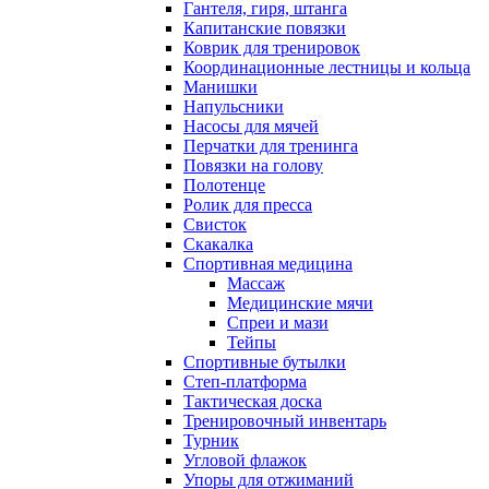
Гантеля, гиря, штанга
Капитанские повязки
Коврик для тренировок
Координационные лестницы и кольца
Манишки
Напульсники
Насосы для мячей
Перчатки для тренинга
Повязки на голову
Полотенце
Ролик для пресса
Свисток
Скакалка
Спортивная медицина
Массаж
Медицинские мячи
Спреи и мази
Тейпы
Спортивные бутылки
Степ-платформа
Тактическая доска
Тренировочный инвентарь
Турник
Угловой флажок
Упоры для отжиманий