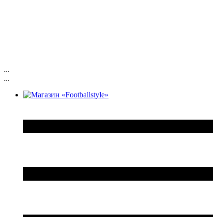
...
...