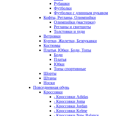
Рубашки
Футболки
Футболки с длинным рукавом
Кофты, Регланы, Олимпийки
Олимпийки (мастерки)
Регланы и свитшоты
Толстовки и худи
Ветровки
Куртки, Жилетки, Безрукавки
Костюмы
Платья, Юбки, Боди, Топы
Боди
Платья
Юбки
Топы спортивные
Шорты
Штаны
Носки
Повседневная обувь
Кроссовки
- Кроссовки Adidas
- Кроссовки Joma
- Кроссовки Jordan
- Кроссовки Kelme
- Кроссовки New Balance