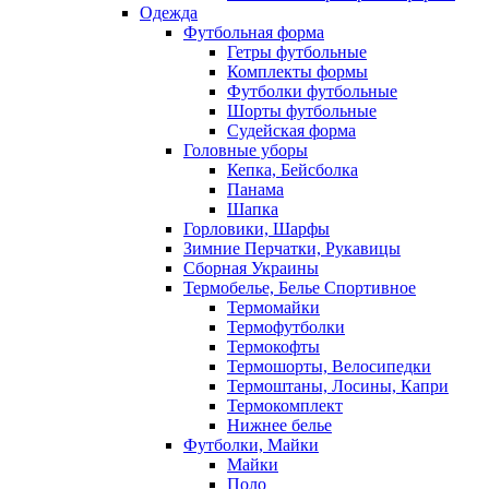
Одежда
Футбольная форма
Гетры футбольные
Комплекты формы
Футболки футбольные
Шорты футбольные
Судейская форма
Головные уборы
Кепка, Бейсболка
Панама
Шапка
Горловики, Шарфы
Зимние Перчатки, Рукавицы
Сборная Украины
Термобелье, Белье Спортивное
Термомайки
Термофутболки
Термокофты
Термошорты, Велосипедки
Термоштаны, Лосины, Капри
Термокомплект
Нижнее белье
Футболки, Майки
Майки
Поло