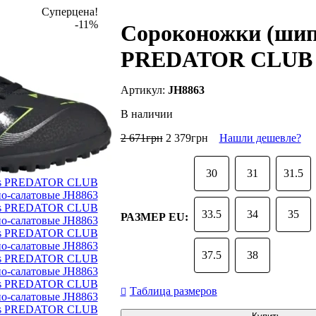
Суперцена!
-11%
Сороконожки (шипо
PREDATOR CLUB T
JH8863
В наличии
2 671
грн
2 379
грн
Нашли дешевле?
30
31
31.5
33.5
34
35
РАЗМЕР EU:
37.5
38
Таблица размеров