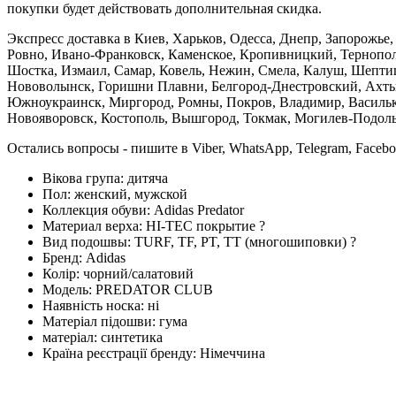
покупки будет действовать дополнительная скидка.
Экспресс доставка в Киев, Харьков, Одесса, Днепр, Запорожь
Ровно, Ивано-Франковск, Каменское, Кропивницкий, Тернополь
Шостка, Измаил, Самар, Ковель, Нежин, Смела, Калуш, Шептиц
Нововолынск, Горишни Плавни, Белгород-Днестровский, Ахтыр
Южноукраинск, Миргород, Ромны, Покров, Владимир, Васильков
Новояворовск, Костополь, Вышгород, Токмак, Могилев-Подольс
Остались вопросы - пишите в Viber, WhatsApp, Telegram, Faceb
Вікова група:
дитяча
Пол:
женский, мужской
Коллекция обуви:
Adidas Predator
Материал верха:
HI-TEC покрытие
?
Вид подошвы:
TURF, TF, PT, TT (многошиповки)
?
Бренд:
Adidas
Колір:
чорний/салатовий
Модель:
PREDATOR CLUB
Наявність носка:
ні
Матеріал підошви:
гума
матеріал:
синтетика
Країна реєстрації бренду:
Німеччина