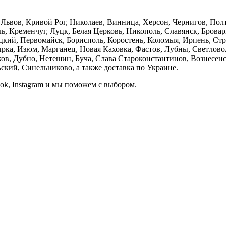
е, Львов, Кривой Рог, Николаев, Винница, Херсон, Чернигов, П
, Кременчуг, Луцк, Белая Церковь, Никополь, Славянск, Бровар
кий, Первомайск, Борисполь, Коростень, Коломыя, Ирпень, Стры
ка, Изюм, Марганец, Новая Каховка, Фастов, Лубны, Светлово
, Дубно, Нетешин, Буча, Слава Староконстантинов, Вознесенск
кий, Синельниково, а также доставка по Украине.
ook, Instagram и мы поможем с выбором.