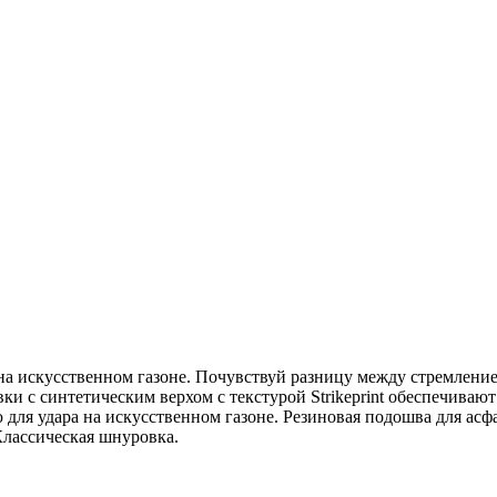
а искусственном газоне. Почувствуй разницу между стремлением 
вки с синтетическим верхом с текстурой Strikeprint обеспечива
ля удара на искусственном газоне. Резиновая подошва для асфа
Классическая шнуровка.