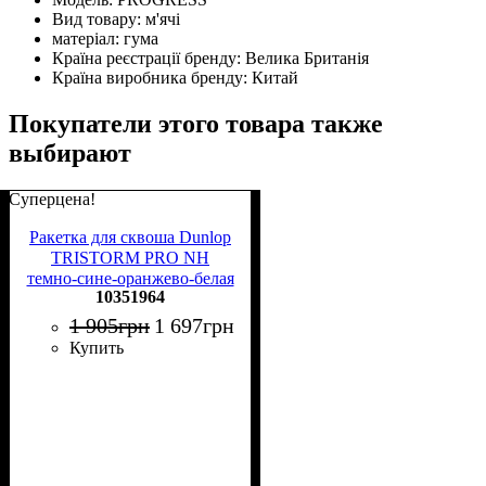
Вид товару:
м'ячі
матеріал:
гума
Країна реєстрації бренду:
Велика Британія
Країна виробника бренду:
Китай
Покупатели этого товара также
выбирают
Суперцена!
Ракетка для сквоша Dunlop
TRISTORM PRO NH
темно-сине-оранжево-белая
10351964
10351964
1 905
грн
1 697
грн
Купить