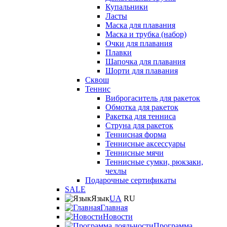
Купальники
Ласты
Маска для плавания
Маска и трубка (набор)
Очки для плавания
Плавки
Шапочка для плавания
Шорти для плавания
Сквош
Теннис
Виброгаситель для ракеток
Обмотка для ракеток
Ракетка для тенниса
Струна для ракеток
Теннисная форма
Теннисные аксессуары
Теннисные мячи
Теннисные сумки, рюкзаки,
чехлы
Подарочные сертификаты
SALE
Язык
UA
RU
Главная
Новости
Программа