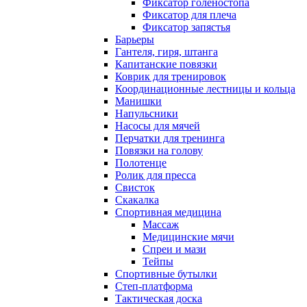
Фиксатор голеностопа
Фиксатор для плеча
Фиксатор запястья
Барьеры
Гантеля, гиря, штанга
Капитанские повязки
Коврик для тренировок
Координационные лестницы и кольца
Манишки
Напульсники
Насосы для мячей
Перчатки для тренинга
Повязки на голову
Полотенце
Ролик для пресса
Свисток
Скакалка
Спортивная медицина
Массаж
Медицинские мячи
Спреи и мази
Тейпы
Спортивные бутылки
Степ-платформа
Тактическая доска