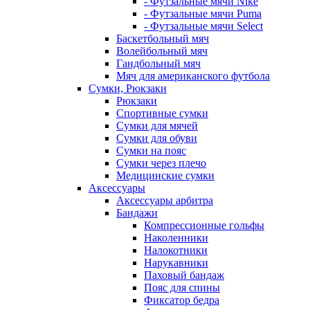
- Футзальные мячи Nike
- Футзальные мячи Puma
- Футзальные мячи Select
Баскетбольный мяч
Волейбольный мяч
Гандбольный мяч
Мяч для американского футбола
Сумки, Рюкзаки
Рюкзаки
Спортивные сумки
Сумки для мячей
Сумки для обуви
Сумки на пояс
Сумки через плечо
Медицинские сумки
Аксессуары
Аксессуары арбитра
Бандажи
Компрессионные гольфы
Наколенники
Налокотники
Нарукавники
Паховый бандаж
Пояс для спины
Фиксатор бедра