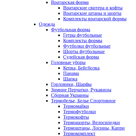
Вратарская форма
Вратарские свитера и кофты
Вратарские штаны и шорты
Комплекты вратарской формы
Одежда
Футбольная форма
Гетры футбольные
Комплекты формы
Футболки футбольные
Шорты футбольные
Судейская форма
Головные уборы
Кепка, Бейсболка
Панама
Шапка
Горловики, Шарфы
Зимние Перчатки, Рукавицы
Сборная Украины
Термобелье, Белье Спортивное
Термомайки
Термофутболки
Термокофты
Термошорты, Велосипедки
Термоштаны, Лосины, Капри
Термокомплект