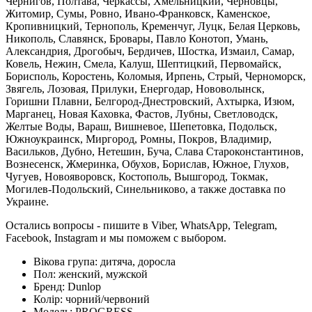
Чернигов, Полтава, Черкассы, Хмельницкий, Черновцы,
Житомир, Сумы, Ровно, Ивано-Франковск, Каменское,
Кропивницкий, Тернополь, Кременчуг, Луцк, Белая Церковь,
Никополь, Славянск, Бровары, Павло Конотоп, Умань,
Александрия, Дрогобыч, Бердичев, Шостка, Измаил, Самар,
Ковель, Нежин, Смела, Калуш, Шептицкий, Первомайск,
Борисполь, Коростень, Коломыя, Ирпень, Стрый, Черноморск,
Звягель, Лозовая, Прилуки, Енергодар, Нововолынск,
Горишни Плавни, Белгород-Днестровский, Ахтырка, Изюм,
Марганец, Новая Каховка, Фастов, Лубны, Светловодск,
Желтые Воды, Вараш, Вишневое, Шепетовка, Подольск,
Южноукраинск, Миргород, Ромны, Покров, Владимир,
Васильков, Дубно, Нетешин, Буча, Слава Староконстантинов,
Вознесенск, Жмеринка, Обухов, Борислав, Южное, Глухов,
Чугуев, Новояворовск, Костополь, Вышгород, Токмак,
Могилев-Подольский, Синельниково, а также доставка по
Украине.
Остались вопросы - пишите в Viber, WhatsApp, Telegram,
Facebook, Instagram и мы поможем с выбором.
Вікова група:
дитяча, доросла
Пол:
женский, мужской
Бренд:
Dunlop
Колір:
чорний/червоний
Модель:
PROGRESS