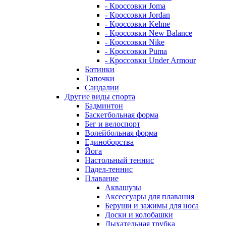
- Кроссовки Joma
- Кроссовки Jordan
- Кроссовки Kelme
- Кроссовки New Balance
- Кроссовки Nike
- Кроссовки Puma
- Кроссовки Under Armour
Ботинки
Тапочки
Сандалии
Другие виды спорта
Бадминтон
Баскетбольная форма
Бег и велоспорт
Волейбольная форма
Единоборства
Йога
Настольный теннис
Падел-теннис
Плавание
Аквашузы
Аксессуары для плавания
Беруши и зажимы для носа
Доски и колобашки
Дыхательная трубка