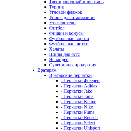
Тренировочный инвентарь
Турник
Угловой флажок
Упоры для отжиманий
Утяжелители
Фитбол
Фишки и конусы
Футбольные ворота
Футбольные щитки
Халаты
Шипы для бутс
Эспандер
Сувенирная продукция
Вратарям
Вратарские перчатки
- Перчатки 4keepers
- Перчатки Adidas
- Перчатки Jako
- Перчатки Joma
- Перчатки Kelme
- Перчатки Nike
- Перчатки Puma
- Перчатки Reusch
- Перчатки Select
- Перчатки Uhlsport