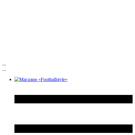
...
...