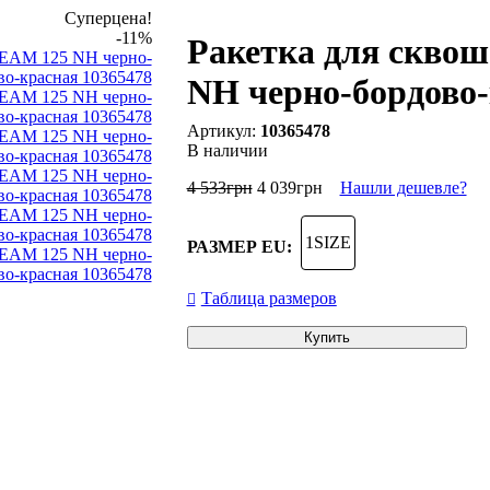
Суперцена!
-11%
Ракетка для скво
NH черно-бордово-
10365478
В наличии
4 533
грн
4 039
грн
Нашли дешевле?
1SIZE
РАЗМЕР EU:
Таблица размеров
Купить