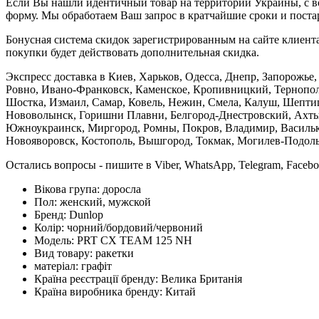
Если Вы нашли идентичный товар на территории Украины, с во
форму. Мы обработаем Ваш запрос в кратчайшие сроки и постар
Бонусная система скидок зарегистрированным на сайте клиента
покупки будет действовать дополнительная скидка.
Экспресс доставка в Киев, Харьков, Одесса, Днепр, Запорожь
Ровно, Ивано-Франковск, Каменское, Кропивницкий, Тернополь
Шостка, Измаил, Самар, Ковель, Нежин, Смела, Калуш, Шептиц
Нововолынск, Горишни Плавни, Белгород-Днестровский, Ахтыр
Южноукраинск, Миргород, Ромны, Покров, Владимир, Васильков
Новояворовск, Костополь, Вышгород, Токмак, Могилев-Подольс
Остались вопросы - пишите в Viber, WhatsApp, Telegram, Faceb
Вікова група:
доросла
Пол:
женский, мужской
Бренд:
Dunlop
Колір:
чорний/бордовий/червоний
Модель:
PRT CX TEAM 125 NH
Вид товару:
ракетки
матеріал:
графіт
Країна реєстрації бренду:
Велика Британія
Країна виробника бренду:
Китай