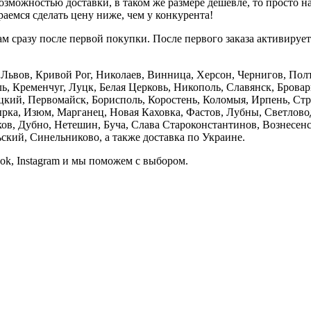
зможностью доставки, в таком же размере дешевле, то просто 
аемся сделать цену ниже, чем у конкурента!
м сразу после первой покупки. После первого заказа активируе
е, Львов, Кривой Рог, Николаев, Винница, Херсон, Чернигов, П
, Кременчуг, Луцк, Белая Церковь, Никополь, Славянск, Бровар
кий, Первомайск, Борисполь, Коростень, Коломыя, Ирпень, Стры
ка, Изюм, Марганец, Новая Каховка, Фастов, Лубны, Светлово
, Дубно, Нетешин, Буча, Слава Староконстантинов, Вознесенск
кий, Синельниково, а также доставка по Украине.
ook, Instagram и мы поможем с выбором.