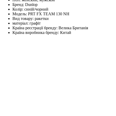
Бренд:
Dunlop
Колір:
синій/чорний
Модель:
PRT FX TEAM 130 NH
Вид товару:
ракетки
матеріал:
графіт
Країна реєстрації бренду:
Велика Британія
Країна виробника бренду:
Китай