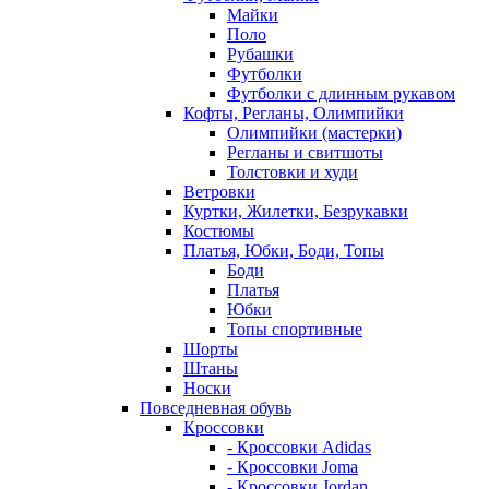
Майки
Поло
Рубашки
Футболки
Футболки с длинным рукавом
Кофты, Регланы, Олимпийки
Олимпийки (мастерки)
Регланы и свитшоты
Толстовки и худи
Ветровки
Куртки, Жилетки, Безрукавки
Костюмы
Платья, Юбки, Боди, Топы
Боди
Платья
Юбки
Топы спортивные
Шорты
Штаны
Носки
Повседневная обувь
Кроссовки
- Кроссовки Adidas
- Кроссовки Joma
- Кроссовки Jordan