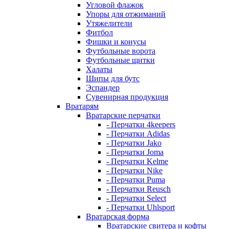
Угловой флажок
Упоры для отжиманий
Утяжелители
Фитбол
Фишки и конусы
Футбольные ворота
Футбольные щитки
Халаты
Шипы для бутс
Эспандер
Сувенирная продукция
Вратарям
Вратарские перчатки
- Перчатки 4keepers
- Перчатки Adidas
- Перчатки Jako
- Перчатки Joma
- Перчатки Kelme
- Перчатки Nike
- Перчатки Puma
- Перчатки Reusch
- Перчатки Select
- Перчатки Uhlsport
Вратарская форма
Вратарские свитера и кофты