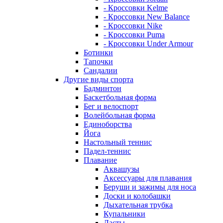
- Кроссовки Kelme
- Кроссовки New Balance
- Кроссовки Nike
- Кроссовки Puma
- Кроссовки Under Armour
Ботинки
Тапочки
Сандалии
Другие виды спорта
Бадминтон
Баскетбольная форма
Бег и велоспорт
Волейбольная форма
Единоборства
Йога
Настольный теннис
Падел-теннис
Плавание
Аквашузы
Аксессуары для плавания
Беруши и зажимы для носа
Доски и колобашки
Дыхательная трубка
Купальники
Ласты