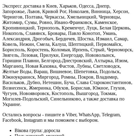
Экспресс доставка в Киев, Харьков, Одесса, Днепр,
Запорожье, Львов, Кривой Рог, Николаев, Винница, Херсон,
Чернигов, Полтава, Черкассы, Хмельницкий, Черновцы,
Житомир, Сумы, Ровно, Ивано-Франковск, Каменское,
Кропивницкий, Тернополь, Кременчуг, Луцк, Белая Церковь,
Никополь, Славянск, Бровары, Павло Конотоп, Умань,
Александрия, Дрогобыч, Бердичев, Шостка, Измаил, Самар,
Ковель, Нежин, Смела, Калуш, Шептицкий, Первомайск,
Борисполь, Коростень, Коломыя, Ирпень, Стрый, Черноморск,
Звягель, Лозовая, Прилуки, Енергодар, Нововолынск,
Горишни Плавни, Белгород-Днестровский, Ахтырка, Изюм,
Марганец, Новая Каховка, Фастов, Лубны, Светловодск,
Желтые Воды, Вараш, Вишневое, Шепетовка, Подольск,
Южноукраинск, Миргород, Ромны, Покров, Владимир,
Васильков, Дубно, Нетешин, Буча, Слава Староконстантинов,
Вознесенск, Жмеринка, Обухов, Борислав, Южное, Глухов,
Чугуев, Новояворовск, Костополь, Вышгород, Токмак,
Могилев-Подольский, Синельниково, а также доставка по
Украине.
Остались вопросы - пишите в Viber, WhatsApp, Telegram,
Facebook, Instagram и мы поможем с выбором.
Вікова група:
доросла
Пол:
женский, мужской