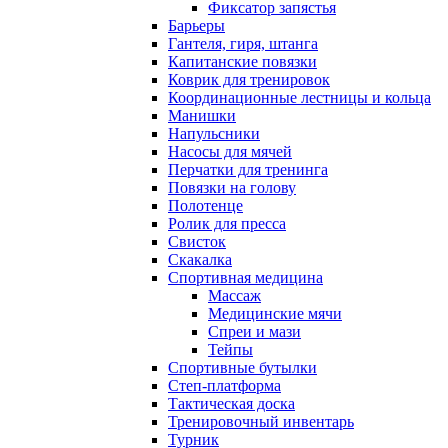
Фиксатор запястья
Барьеры
Гантеля, гиря, штанга
Капитанские повязки
Коврик для тренировок
Координационные лестницы и кольца
Манишки
Напульсники
Насосы для мячей
Перчатки для тренинга
Повязки на голову
Полотенце
Ролик для пресса
Свисток
Скакалка
Спортивная медицина
Массаж
Медицинские мячи
Спреи и мази
Тейпы
Спортивные бутылки
Степ-платформа
Тактическая доска
Тренировочный инвентарь
Турник