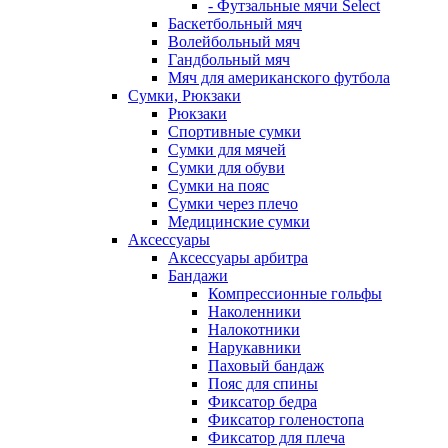
- Футзальные мячи Select
Баскетбольный мяч
Волейбольный мяч
Гандбольный мяч
Мяч для американского футбола
Сумки, Рюкзаки
Рюкзаки
Спортивные сумки
Сумки для мячей
Сумки для обуви
Сумки на пояс
Сумки через плечо
Медицинские сумки
Аксессуары
Аксессуары арбитра
Бандажи
Компрессионные гольфы
Наколенники
Налокотники
Нарукавники
Паховый бандаж
Пояс для спины
Фиксатор бедра
Фиксатор голеностопа
Фиксатор для плеча