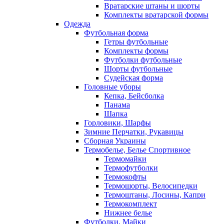
Вратарские штаны и шорты
Комплекты вратарской формы
Одежда
Футбольная форма
Гетры футбольные
Комплекты формы
Футболки футбольные
Шорты футбольные
Судейская форма
Головные уборы
Кепка, Бейсболка
Панама
Шапка
Горловики, Шарфы
Зимние Перчатки, Рукавицы
Сборная Украины
Термобелье, Белье Спортивное
Термомайки
Термофутболки
Термокофты
Термошорты, Велосипедки
Термоштаны, Лосины, Капри
Термокомплект
Нижнее белье
Футболки, Майки