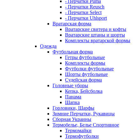
- Перчатки Puma
- Перчатки Reusch
- Перчатки Select
- Перчатки Uhlsport
Вратарская форма
Вратарские свитера и кофты
Вратарские штаны и шорты
Комплекты вратарской формы
Одежда
Футбольная форма
Гетры футбольные
Комплекты формы
Футболки футбольные
Шорты футбольные
Судейская форма
Головные уборы
Кепка, Бейсболка
Панама
Шапка
Горловики, Шарфы
Зимние Перчатки, Рукавицы
Сборная Украины
Термобелье, Белье Спортивное
Термомайки
Термофутболки