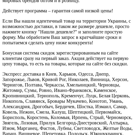
мировых брендов оптом и в розницу.
Действует программа – гарантия самой низкой цены!
Если Вы нашли идентичный товар на территории Украины, с
возможностью доставки, в таком же размере дешевле, просто
нажмите кнопку "Нашли дешевле?" и заполните простую
форму. Мы обработаем Ваш запрос в кратчайшие сроки и
попытаемся сделать цену ниже конкурента!
Бонусная система скидок зарегистрированным на сайте
клиентам сразу на первый заказ. Акция действует на первую
цену товара, то есть на товары, которые на сайте без скидки.
Экспресс доставка в Киев, Харьков, Одесса, Днепр,
Запорожье, Львов, Кривой Рог, Николаев, Винница, Херсон,
Чернигов, Полтава, Черкассы, Хмельницкий, Черновцы,
Житомир, Сумы, Ровно, Ивано-Франковск, Каменское,
Кропивницкий, Тернополь, Кременчуг, Луцк, Белая Церковь,
Никополь, Славянск, Бровары Мукачево, Конотоп, Умань,
Александрия, Дрогобыч, Бердичев, Шостка, Измаил, Самар,
Ковель, Нежин, Смела, Калуш, Шептицкий, Первомайск,
Борисполь, Коростень, Коломыя, Ирпень, Стрый, Черноморск,
Звягель, Лозовая, Прилук Белгород-Днестровский, Ахтырка,
Изюм, Марганец, Фастов, Лубны, Светловодск, Желтые Воды,
Вараш, Вишневое, Шепетовка, Подольск, Южноукраинск,