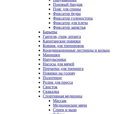
Паховый бандаж
Пояс для спины
Фиксатор бедра
Фиксатор голеностопа
Фиксатор для плеча
Фиксатор запястья
Барьеры
Гантеля, гиря, штанга
Капитанские повязки
Коврик для тренировок
Координационные лестницы и кольца
Манишки
Напульсники
Насосы для мячей
Перчатки для тренинга
Повязки на голову
Полотенце
Ролик для пресса
Свисток
Скакалка
Спортивная медицина
Массаж
Медицинские мячи
Спреи и мази