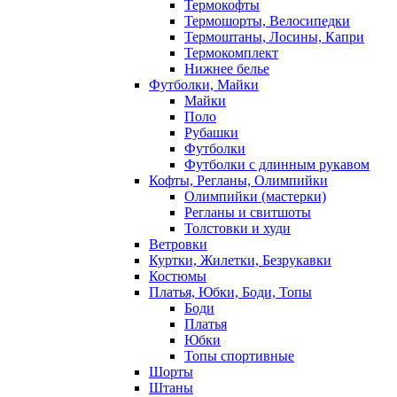
Термокофты
Термошорты, Велосипедки
Термоштаны, Лосины, Капри
Термокомплект
Нижнее белье
Футболки, Майки
Майки
Поло
Рубашки
Футболки
Футболки с длинным рукавом
Кофты, Регланы, Олимпийки
Олимпийки (мастерки)
Регланы и свитшоты
Толстовки и худи
Ветровки
Куртки, Жилетки, Безрукавки
Костюмы
Платья, Юбки, Боди, Топы
Боди
Платья
Юбки
Топы спортивные
Шорты
Штаны