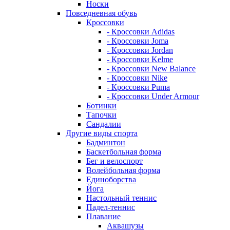
Носки
Повседневная обувь
Кроссовки
- Кроссовки Adidas
- Кроссовки Joma
- Кроссовки Jordan
- Кроссовки Kelme
- Кроссовки New Balance
- Кроссовки Nike
- Кроссовки Puma
- Кроссовки Under Armour
Ботинки
Тапочки
Сандалии
Другие виды спорта
Бадминтон
Баскетбольная форма
Бег и велоспорт
Волейбольная форма
Единоборства
Йога
Настольный теннис
Падел-теннис
Плавание
Аквашузы