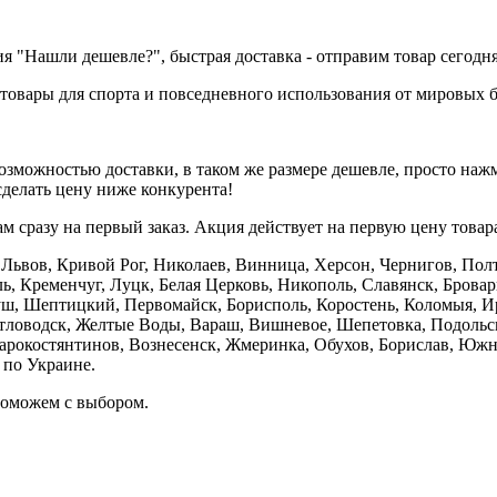
ия "Нашли дешевле?", быстрая доставка - отправим товар сегодня
товары для спорта и повседневного использования от мировых б
зможностью доставки, в таком же размере дешевле, просто наж
делать цену ниже конкурента!
 сразу на первый заказ. Акция действует на первую цену товара, 
е, Львов, Кривой Рог, Николаев, Винница, Херсон, Чернигов, П
, Кременчуг, Луцк, Белая Церковь, Никополь, Славянск, Брова
уш, Шептицкий, Первомайск, Борисполь, Коростень, Коломыя, Ир
етловодск, Желтые Воды, Вараш, Вишневое, Шепетовка, Подоль
тарокостянтинов, Вознесенск, Жмеринка, Обухов, Борислав, Южн
 по Украине.
поможем с выбором.