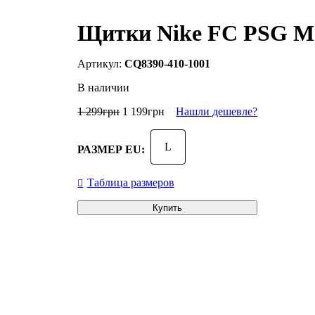
Щитки Nike FC PSG Mer
CQ8390-410-1001
В наличии
1 299
грн
1 199
грн
Нашли дешевле?
L
РАЗМЕР EU:
Таблица размеров
Купить