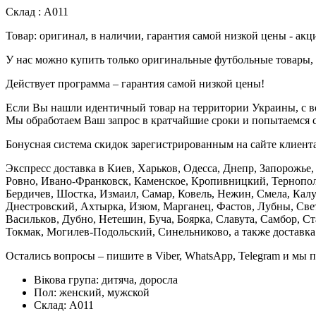
Склад : А011
Товар: оригинал, в наличии, гарантия самой низкой цены - акц
У нас можно купить только оригинальные футбольные товары, 
Действует программа – гарантия самой низкой цены!
Если Вы нашли идентичный товар на территории Украины, с во
Мы обработаем Ваш запрос в кратчайшие сроки и попытаемся с
Бонусная система скидок зарегистрированным на сайте клиентам
Экспресс доставка в Киев, Харьков, Одесса, Днепр, Запорожь
Ровно, Ивано-Франковск, Каменское, Кропивницкий, Тернополь
Бердичев, Шостка, Измаил, Самар, Ковель, Нежин, Смела, Кал
Днестровский, Ахтырка, Изюм, Марганец, Фастов, Лубны, Св
Васильков, Дубно, Нетешин, Буча, Боярка, Славута, Самбор, С
Токмак, Могилев-Подольский, Синельниково, а также доставка
Остались вопросы – пишите в Viber, WhatsApp, Telegram и мы 
Вікова група:
дитяча, доросла
Пол:
женский, мужской
Склад:
А011