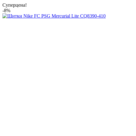
Суперцена!
-8%