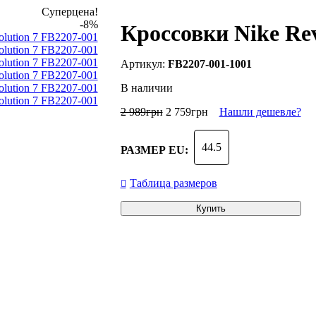
Суперцена!
-8%
Кроссовки Nike Rev
FB2207-001-1001
В наличии
2 989
грн
2 759
грн
Нашли дешевле?
44.5
РАЗМЕР EU:
Таблица размеров
Купить