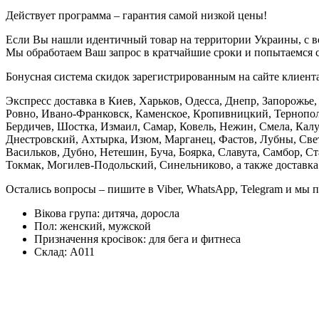
Действует программа – гарантия самой низкой цены!
Если Вы нашли идентичный товар на территории Украины, с во
Мы обработаем Ваш запрос в кратчайшие сроки и попытаемся с
Бонусная система скидок зарегистрированным на сайте клиентам
Экспресс доставка в Киев, Харьков, Одесса, Днепр, Запорожь
Ровно, Ивано-Франковск, Каменское, Кропивницкий, Тернополь
Бердичев, Шостка, Измаил, Самар, Ковель, Нежин, Смела, Кал
Днестровский, Ахтырка, Изюм, Марганец, Фастов, Лубны, Св
Васильков, Дубно, Нетешин, Буча, Боярка, Славута, Самбор, С
Токмак, Могилев-Подольский, Синельниково, а также доставка
Остались вопросы – пишите в Viber, WhatsApp, Telegram и мы 
Вікова група:
дитяча, доросла
Пол:
женский, мужской
Призначення кросівок:
для бега и фитнеса
Склад:
А011