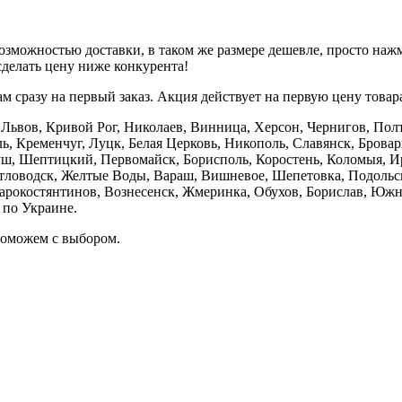
зможностью доставки, в таком же размере дешевле, просто наж
делать цену ниже конкурента!
 сразу на первый заказ. Акция действует на первую цену товара, 
е, Львов, Кривой Рог, Николаев, Винница, Херсон, Чернигов, П
, Кременчуг, Луцк, Белая Церковь, Никополь, Славянск, Брова
уш, Шептицкий, Первомайск, Борисполь, Коростень, Коломыя, Ир
етловодск, Желтые Воды, Вараш, Вишневое, Шепетовка, Подоль
тарокостянтинов, Вознесенск, Жмеринка, Обухов, Борислав, Южн
 по Украине.
поможем с выбором.