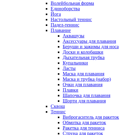
Волейбольная форма
Единоборства
Йога
Настольный теннис
Падел-теннис
Плавание
Аквашузы
Аксессуары для плавания
Беруши и зажимы для носа
Доски и колобашки
Дыхательная трубка
Купальники
Ласты
Маска для плавания
Маска и трубка (набор)
Очки для плавания
Плавки
Шапочка для плавания
Шорти для плавания
Сквош
Теннис
Виброгаситель для ракеток
Обмотка для ракеток
Ракетка для тенниса
Струна для ракеток