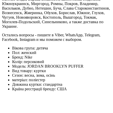
Южноукраинск, Миргород, Ромны, Покров, Владимир,
Васильков, Дубно, Нетешин, Буча, Слава Староконстантинов,
Вознесенск, Жмеринка, Обухов, Борислав, Южное, Глухов,
Чугуев, Новояворовск, Костополь, Вышгород, Токмак,
Могилев-Подольский, Синельниково, а также доставка по
Украине.
Остались вопросы - пишите в Viber, WhatsApp, Telegram,
Facebook, Instagram и мы поможем с выбором.
Вікова група:
дитяча
Пол:
женский
Бренд:
Nike
Колір:
персиковий
Модель:
JORDAN BROOKLYN PUFFER
Вид товару:
куртки
Сезон:
весна, зима, осінь
матеріал:
поліестер
Довжина куртки:
стандартна
Країна реєстрації бренду:
США