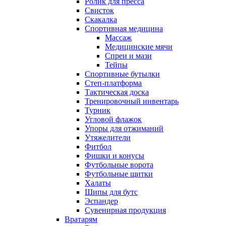
Ролик для пресса
Свисток
Скакалка
Спортивная медицина
Массаж
Медицинские мячи
Спреи и мази
Тейпы
Спортивные бутылки
Степ-платформа
Тактическая доска
Тренировочный инвентарь
Турник
Угловой флажок
Упоры для отжиманий
Утяжелители
Фитбол
Фишки и конусы
Футбольные ворота
Футбольные щитки
Халаты
Шипы для бутс
Эспандер
Сувенирная продукция
Вратарям