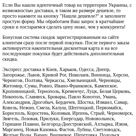
Если Вы нашли идентичный товар на территории Украины, с
возможностью доставки, в таком же размере дешевле, то
просто нажмите на кнопку "Нашли дешевле?" и заполните
простую форму. Мы обработаем Ваш запрос в кратчайшие
сроки и постараемся сделать цену ниже, чем у конкурента!
Бонусная система скидок зарегистрированным на сайте
клиентам сразу после первой покупки. После первого заказа
активируется накопительная дисконтная карта и на все
последующие покупки будет действовать дополнительная
скидка.
Экспресс доставка в Киев, Харьков, Одесса, Днепр,
Запорожье, Львов, Кривой Рог, Николаев, Винница, Херсон,
Чернигов, Полтава, Черкассы, Хмельницкий, Черновцы,
Житомир, Сумы, Ровно, Ивано-Франковск, Каменское,
Кропивницкий, Тернополь, Кременчуг, Луцк, Белая Церковь,
Никополь, Славянск, Бровары, Павло Конотоп, Умань,
Александрия, Дрогобыч, Бердичев, Шостка, Измаил, Самар,
Ковель, Нежин, Смела, Калуш, Шептицкий, Первомайск,
Борисполь, Коростень, Коломыя, Ирпень, Стрый, Черноморск,
Звягель, Лозовая, Прилуки, Енергодар, Нововолынск,
Горишни Плавни, Белгород-Днестровский, Ахтырка, Изюм,
Марганец, Новая Каховка, Фастов, Лубны, Светловодск,
Желтые Воды, Вараш, Вишневое, Шепетовка, Подольск,