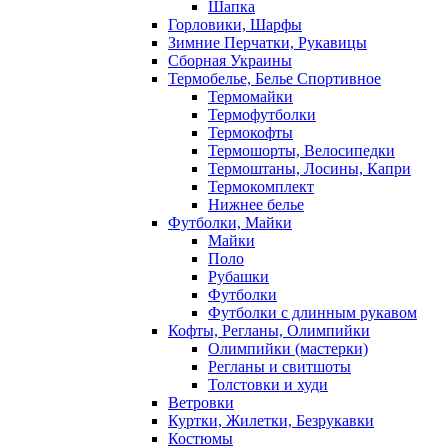
Шапка
Горловики, Шарфы
Зимние Перчатки, Рукавицы
Сборная Украины
Термобелье, Белье Спортивное
Термомайки
Термофутболки
Термокофты
Термошорты, Велосипедки
Термоштаны, Лосины, Капри
Термокомплект
Нижнее белье
Футболки, Майки
Майки
Поло
Рубашки
Футболки
Футболки с длинным рукавом
Кофты, Регланы, Олимпийки
Олимпийки (мастерки)
Регланы и свитшоты
Толстовки и худи
Ветровки
Куртки, Жилетки, Безрукавки
Костюмы