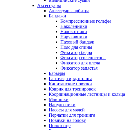
Медицинские сумки
Аксессуары
Аксессуары арбитра
Бандажи
Компрессионные гольфы
Наколенники
Налокотники
Нарукавники
Паховый бандаж
Пояс для спины
Фиксатор бедра
Фиксатор голеностопа
Фиксатор для плеча
Фиксатор запястья
Барьеры
Гантеля, гиря, штанга
Капитанские повязки
Коврик для тренировок
Координационные лестницы и кольца
Манишки
Напульсники
Насосы для мячей
Перчатки для тренинга
Повязки на голову
Полотенце