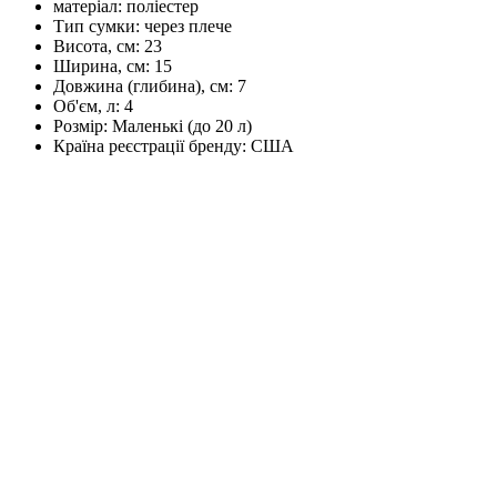
матеріал:
поліестер
Тип сумки:
через плече
Висота, см:
23
Ширина, см:
15
Довжина (глибина), см:
7
Об'єм, л:
4
Розмір:
Маленькі (до 20 л)
Країна реєстрації бренду:
США