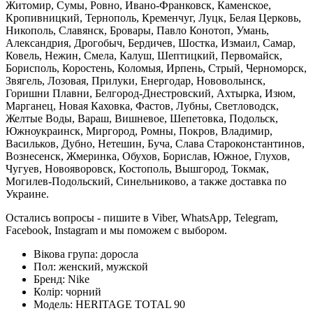
Житомир, Сумы, Ровно, Ивано-Франковск, Каменское,
Кропивницкий, Тернополь, Кременчуг, Луцк, Белая Церковь,
Никополь, Славянск, Бровары, Павло Конотоп, Умань,
Александрия, Дрогобыч, Бердичев, Шостка, Измаил, Самар,
Ковель, Нежин, Смела, Калуш, Шептицкий, Первомайск,
Борисполь, Коростень, Коломыя, Ирпень, Стрый, Черноморск,
Звягель, Лозовая, Прилуки, Енергодар, Нововолынск,
Горишни Плавни, Белгород-Днестровский, Ахтырка, Изюм,
Марганец, Новая Каховка, Фастов, Лубны, Светловодск,
Желтые Воды, Вараш, Вишневое, Шепетовка, Подольск,
Южноукраинск, Миргород, Ромны, Покров, Владимир,
Васильков, Дубно, Нетешин, Буча, Слава Староконстантинов,
Вознесенск, Жмеринка, Обухов, Борислав, Южное, Глухов,
Чугуев, Новояворовск, Костополь, Вышгород, Токмак,
Могилев-Подольский, Синельниково, а также доставка по
Украине.
Остались вопросы - пишите в Viber, WhatsApp, Telegram,
Facebook, Instagram и мы поможем с выбором.
Вікова група:
доросла
Пол:
женский, мужской
Бренд:
Nike
Колір:
чорний
Модель:
HERITAGE TOTAL 90