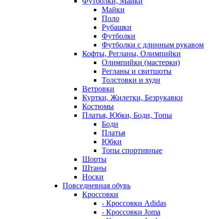
Футболки, Майки
Майки
Поло
Рубашки
Футболки
Футболки с длинным рукавом
Кофты, Регланы, Олимпийки
Олимпийки (мастерки)
Регланы и свитшоты
Толстовки и худи
Ветровки
Куртки, Жилетки, Безрукавки
Костюмы
Платья, Юбки, Боди, Топы
Боди
Платья
Юбки
Топы спортивные
Шорты
Штаны
Носки
Повседневная обувь
Кроссовки
- Кроссовки Adidas
- Кроссовки Joma