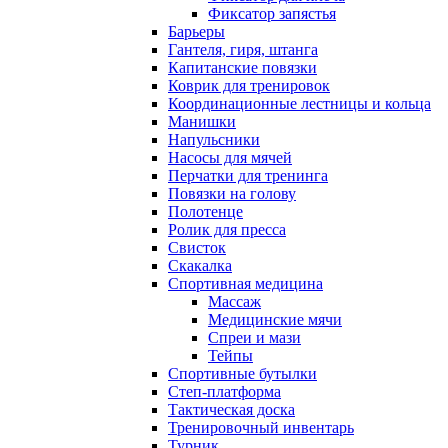
Фиксатор запястья
Барьеры
Гантеля, гиря, штанга
Капитанские повязки
Коврик для тренировок
Координационные лестницы и кольца
Манишки
Напульсники
Насосы для мячей
Перчатки для тренинга
Повязки на голову
Полотенце
Ролик для пресса
Свисток
Скакалка
Спортивная медицина
Массаж
Медицинские мячи
Спреи и мази
Тейпы
Спортивные бутылки
Степ-платформа
Тактическая доска
Тренировочный инвентарь
Турник