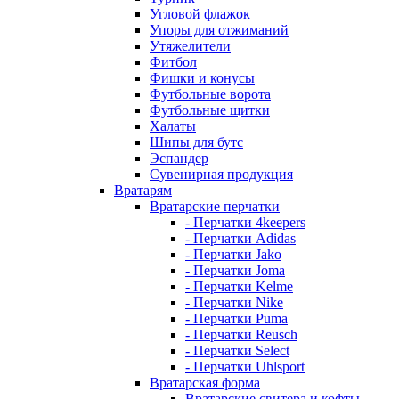
Угловой флажок
Упоры для отжиманий
Утяжелители
Фитбол
Фишки и конусы
Футбольные ворота
Футбольные щитки
Халаты
Шипы для бутс
Эспандер
Сувенирная продукция
Вратарям
Вратарские перчатки
- Перчатки 4keepers
- Перчатки Adidas
- Перчатки Jako
- Перчатки Joma
- Перчатки Kelme
- Перчатки Nike
- Перчатки Puma
- Перчатки Reusch
- Перчатки Select
- Перчатки Uhlsport
Вратарская форма
Вратарские свитера и кофты