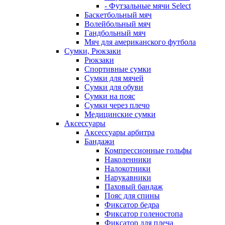
- Футзальные мячи Select
Баскетбольный мяч
Волейбольный мяч
Гандбольный мяч
Мяч для американского футбола
Сумки, Рюкзаки
Рюкзаки
Спортивные сумки
Сумки для мячей
Сумки для обуви
Сумки на пояс
Сумки через плечо
Медицинские сумки
Аксессуары
Аксессуары арбитра
Бандажи
Компрессионные гольфы
Наколенники
Налокотники
Нарукавники
Паховый бандаж
Пояс для спины
Фиксатор бедра
Фиксатор голеностопа
Фиксатор для плеча