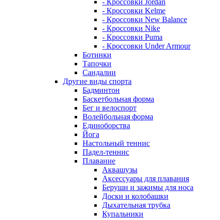
- Кроссовки Jordan
- Кроссовки Kelme
- Кроссовки New Balance
- Кроссовки Nike
- Кроссовки Puma
- Кроссовки Under Armour
Ботинки
Тапочки
Сандалии
Другие виды спорта
Бадминтон
Баскетбольная форма
Бег и велоспорт
Волейбольная форма
Единоборства
Йога
Настольный теннис
Падел-теннис
Плавание
Аквашузы
Аксессуары для плавания
Беруши и зажимы для носа
Доски и колобашки
Дыхательная трубка
Купальники