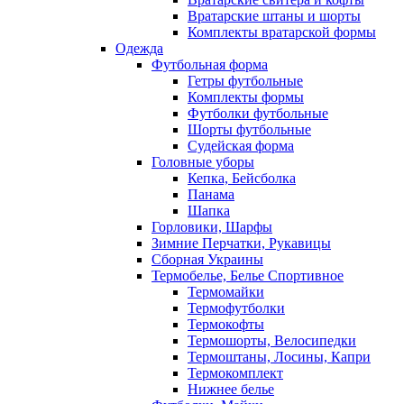
Вратарские штаны и шорты
Комплекты вратарской формы
Одежда
Футбольная форма
Гетры футбольные
Комплекты формы
Футболки футбольные
Шорты футбольные
Судейская форма
Головные уборы
Кепка, Бейсболка
Панама
Шапка
Горловики, Шарфы
Зимние Перчатки, Рукавицы
Сборная Украины
Термобелье, Белье Спортивное
Термомайки
Термофутболки
Термокофты
Термошорты, Велосипедки
Термоштаны, Лосины, Капри
Термокомплект
Нижнее белье