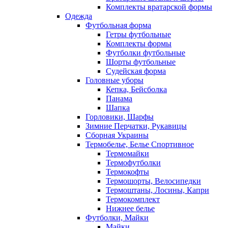
Комплекты вратарской формы
Одежда
Футбольная форма
Гетры футбольные
Комплекты формы
Футболки футбольные
Шорты футбольные
Судейская форма
Головные уборы
Кепка, Бейсболка
Панама
Шапка
Горловики, Шарфы
Зимние Перчатки, Рукавицы
Сборная Украины
Термобелье, Белье Спортивное
Термомайки
Термофутболки
Термокофты
Термошорты, Велосипедки
Термоштаны, Лосины, Капри
Термокомплект
Нижнее белье
Футболки, Майки
Майки