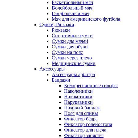
Баскетбольный мяч
Волейбольный мяч
Гандбольный мяч
Мяч для американского футбола
Сумки, Рюкзаки
Рюкзаки
Спортивные сумки
Сумки для мячей
Сумки для обуви
Сумки на пояс
Сумки через плечо
Медицинские сумки
Аксессуары
Аксессуары арбитра
Бандажи
Компрессионные гольфы
Наколенники
Налокотники
Нарукавники
Паховый бандаж
Пояс для спины
Фиксатор бедра
Фиксатор голеностопа
Фиксатор для плеча
Фиксатор запястья