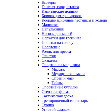
Барьеры
Гантеля, гиря, штанга
Капитанские повязки
Коврик для тренировок
Координационные лестницы и кольца
Манишки
Напульсники
Насосы для мячей
Перчатки для тренинга
Повязки на голову
Полотенце
Ролик для пресса
Свисток
Скакалка
Спортивная медицина
Массаж
Медицинские мячи
Спреи и мази
Тейпы
Спортивные бутылки
Степ-платформа
Тактическая доска
Тренировочный инвентарь
Турник
Угловой флажок