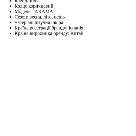
Бренд:
Joma
Колір:
коричневий
Модель:
JARAMA
Сезон:
весна, літо, осінь
матеріал:
штучна шкіра
Країна реєстрації бренду:
Іспанія
Країна виробника бренду:
Китай