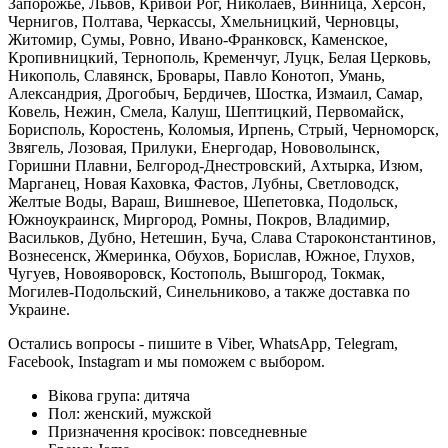
Запорожье, Львов, Кривой Рог, Николаев, Винница, Херсон,
Чернигов, Полтава, Черкассы, Хмельницкий, Черновцы,
Житомир, Сумы, Ровно, Ивано-Франковск, Каменское,
Кропивницкий, Тернополь, Кременчуг, Луцк, Белая Церковь,
Никополь, Славянск, Бровары, Павло Конотоп, Умань,
Александрия, Дрогобыч, Бердичев, Шостка, Измаил, Самар,
Ковель, Нежин, Смела, Калуш, Шептицкий, Первомайск,
Борисполь, Коростень, Коломыя, Ирпень, Стрый, Черноморск,
Звягель, Лозовая, Прилуки, Енергодар, Нововолынск,
Горишни Плавни, Белгород-Днестровский, Ахтырка, Изюм,
Марганец, Новая Каховка, Фастов, Лубны, Светловодск,
Желтые Воды, Вараш, Вишневое, Шепетовка, Подольск,
Южноукраинск, Миргород, Ромны, Покров, Владимир,
Васильков, Дубно, Нетешин, Буча, Слава Староконстантинов,
Вознесенск, Жмеринка, Обухов, Борислав, Южное, Глухов,
Чугуев, Новояворовск, Костополь, Вышгород, Токмак,
Могилев-Подольский, Синельниково, а также доставка по
Украине.
Остались вопросы - пишите в Viber, WhatsApp, Telegram,
Facebook, Instagram и мы поможем с выбором.
Вікова група:
дитяча
Пол:
женский, мужской
Призначення кросівок:
повседневные