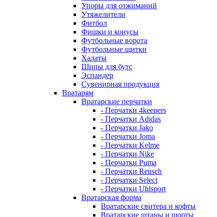
Упоры для отжиманий
Утяжелители
Фитбол
Фишки и конусы
Футбольные ворота
Футбольные щитки
Халаты
Шипы для бутс
Эспандер
Сувенирная продукция
Вратарям
Вратарские перчатки
- Перчатки 4keepers
- Перчатки Adidas
- Перчатки Jako
- Перчатки Joma
- Перчатки Kelme
- Перчатки Nike
- Перчатки Puma
- Перчатки Reusch
- Перчатки Select
- Перчатки Uhlsport
Вратарская форма
Вратарские свитера и кофты
Вратарские штаны и шорты