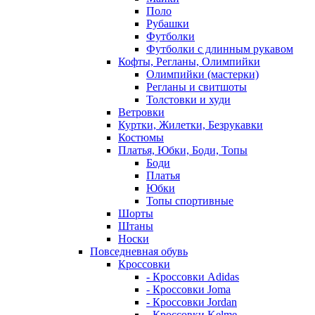
Поло
Рубашки
Футболки
Футболки с длинным рукавом
Кофты, Регланы, Олимпийки
Олимпийки (мастерки)
Регланы и свитшоты
Толстовки и худи
Ветровки
Куртки, Жилетки, Безрукавки
Костюмы
Платья, Юбки, Боди, Топы
Боди
Платья
Юбки
Топы спортивные
Шорты
Штаны
Носки
Повседневная обувь
Кроссовки
- Кроссовки Adidas
- Кроссовки Joma
- Кроссовки Jordan
- Кроссовки Kelme