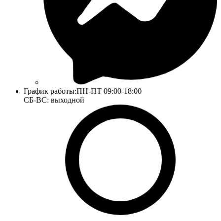
График работы:
ПН-ПТ 09:00-18:00
СБ-ВС: выходной