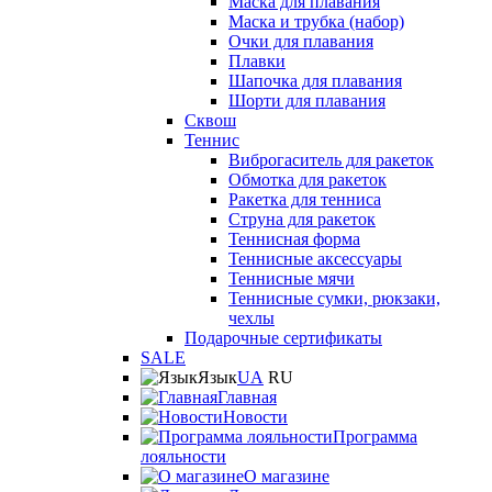
Маска для плавания
Маска и трубка (набор)
Очки для плавания
Плавки
Шапочка для плавания
Шорти для плавания
Сквош
Теннис
Виброгаситель для ракеток
Обмотка для ракеток
Ракетка для тенниса
Струна для ракеток
Теннисная форма
Теннисные аксессуары
Теннисные мячи
Теннисные сумки, рюкзаки,
чехлы
Подарочные сертификаты
SALE
Язык
UA
RU
Главная
Новости
Программа
лояльности
О магазине