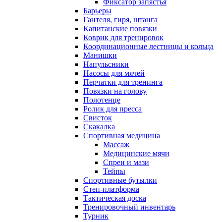
Фиксатор запястья
Барьеры
Гантеля, гиря, штанга
Капитанские повязки
Коврик для тренировок
Координационные лестницы и кольца
Манишки
Напульсники
Насосы для мячей
Перчатки для тренинга
Повязки на голову
Полотенце
Ролик для пресса
Свисток
Скакалка
Спортивная медицина
Массаж
Медицинские мячи
Спреи и мази
Тейпы
Спортивные бутылки
Степ-платформа
Тактическая доска
Тренировочный инвентарь
Турник