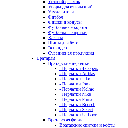
Угловой флажок
Упоры для отжиманий
Утяжелители
Фитбол
Фишки и конусы
Футбольные ворота
Футбольные щитки
Халаты
Шипы для бутс
Эспандер
Сувенирная продукция
Вратарям
Вратарские перчатки
- Перчатки 4keepers
- Перчатки Adidas
- Перчатки Jako
- Перчатки Joma
- Перчатки Kelme
- Перчатки Nike
- Перчатки Puma
- Перчатки Reusch
- Перчатки Select
- Перчатки Uhlsport
Вратарская форма
Вратарские свитера и кофты