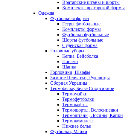
Вратарские штаны и шорты
Комплекты вратарской формы
Одежда
Футбольная форма
Гетры футбольные
Комплекты формы
Футболки футбольные
Шорты футбольные
Судейская форма
Головные уборы
Кепка, Бейсболка
Панама
Шапка
Горловики, Шарфы
Зимние Перчатки, Рукавицы
Сборная Украины
Термобелье, Белье Спортивное
Термомайки
Термофутболки
Термокофты
Термошорты, Велосипедки
Термоштаны, Лосины, Капри
Термокомплект
Нижнее белье
Футболки, Майки