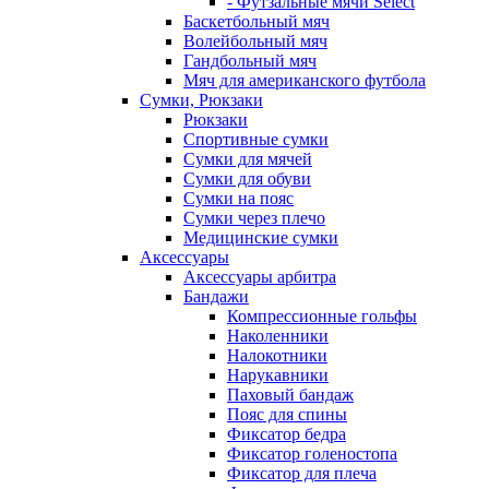
- Футзальные мячи Select
Баскетбольный мяч
Волейбольный мяч
Гандбольный мяч
Мяч для американского футбола
Сумки, Рюкзаки
Рюкзаки
Спортивные сумки
Сумки для мячей
Сумки для обуви
Сумки на пояс
Сумки через плечо
Медицинские сумки
Аксессуары
Аксессуары арбитра
Бандажи
Компрессионные гольфы
Наколенники
Налокотники
Нарукавники
Паховый бандаж
Пояс для спины
Фиксатор бедра
Фиксатор голеностопа
Фиксатор для плеча