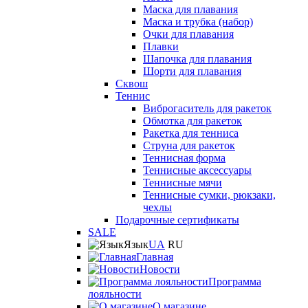
Маска для плавания
Маска и трубка (набор)
Очки для плавания
Плавки
Шапочка для плавания
Шорти для плавания
Сквош
Теннис
Виброгаситель для ракеток
Обмотка для ракеток
Ракетка для тенниса
Струна для ракеток
Теннисная форма
Теннисные аксессуары
Теннисные мячи
Теннисные сумки, рюкзаки,
чехлы
Подарочные сертификаты
SALE
Язык
UA
RU
Главная
Новости
Программа
лояльности
О магазине