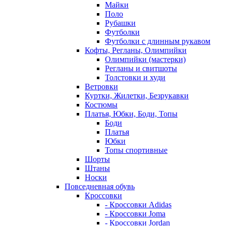
Майки
Поло
Рубашки
Футболки
Футболки с длинным рукавом
Кофты, Регланы, Олимпийки
Олимпийки (мастерки)
Регланы и свитшоты
Толстовки и худи
Ветровки
Куртки, Жилетки, Безрукавки
Костюмы
Платья, Юбки, Боди, Топы
Боди
Платья
Юбки
Топы спортивные
Шорты
Штаны
Носки
Повседневная обувь
Кроссовки
- Кроссовки Adidas
- Кроссовки Joma
- Кроссовки Jordan