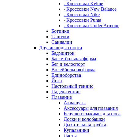
- Кроссовки Kelme
- Кроссовки New Balance
- Кроссовки Nike
- Кроссовки Puma
- Кроссовки Under Armour
Ботинки
Тапочки
Сандалии
Другие виды спорта
Бадминтон
Баскетбольная форма
Бег и велоспорт
Волейбольная форма
Единоборства
Йога
Настольный теннис
Падел-теннис
Плавание
Аквашузы
Аксессуары для плавания
Беруши и зажимы для носа
Доски и колобашки
Дыхательная трубка
Купальники
Ласты