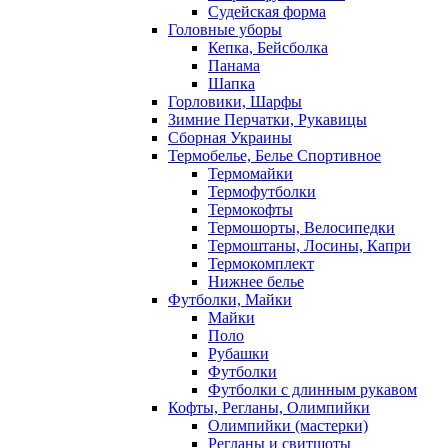
Судейская форма
Головные уборы
Кепка, Бейсболка
Панама
Шапка
Горловики, Шарфы
Зимние Перчатки, Рукавицы
Сборная Украины
Термобелье, Белье Спортивное
Термомайки
Термофутболки
Термокофты
Термошорты, Велосипедки
Термоштаны, Лосины, Капри
Термокомплект
Нижнее белье
Футболки, Майки
Майки
Поло
Рубашки
Футболки
Футболки с длинным рукавом
Кофты, Регланы, Олимпийки
Олимпийки (мастерки)
Регланы и свитшоты