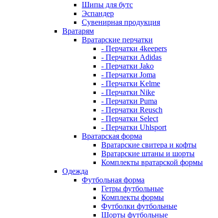
Шипы для бутс
Эспандер
Сувенирная продукция
Вратарям
Вратарские перчатки
- Перчатки 4keepers
- Перчатки Adidas
- Перчатки Jako
- Перчатки Joma
- Перчатки Kelme
- Перчатки Nike
- Перчатки Puma
- Перчатки Reusch
- Перчатки Select
- Перчатки Uhlsport
Вратарская форма
Вратарские свитера и кофты
Вратарские штаны и шорты
Комплекты вратарской формы
Одежда
Футбольная форма
Гетры футбольные
Комплекты формы
Футболки футбольные
Шорты футбольные