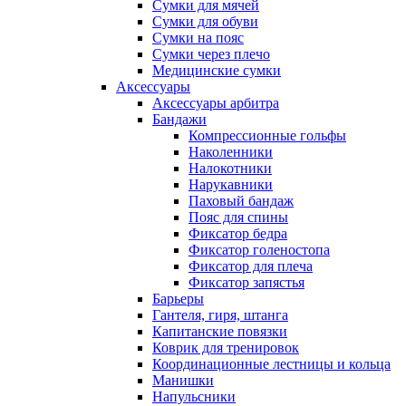
Сумки для мячей
Сумки для обуви
Сумки на пояс
Сумки через плечо
Медицинские сумки
Аксессуары
Аксессуары арбитра
Бандажи
Компрессионные гольфы
Наколенники
Налокотники
Нарукавники
Паховый бандаж
Пояс для спины
Фиксатор бедра
Фиксатор голеностопа
Фиксатор для плеча
Фиксатор запястья
Барьеры
Гантеля, гиря, штанга
Капитанские повязки
Коврик для тренировок
Координационные лестницы и кольца
Манишки
Напульсники