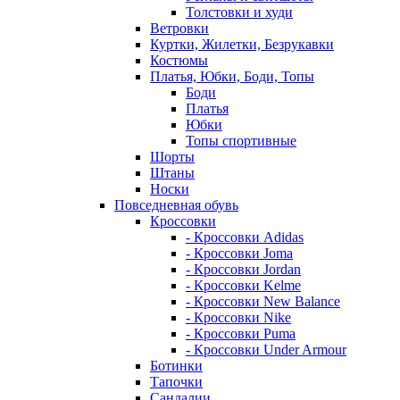
Толстовки и худи
Ветровки
Куртки, Жилетки, Безрукавки
Костюмы
Платья, Юбки, Боди, Топы
Боди
Платья
Юбки
Топы спортивные
Шорты
Штаны
Носки
Повседневная обувь
Кроссовки
- Кроссовки Adidas
- Кроссовки Joma
- Кроссовки Jordan
- Кроссовки Kelme
- Кроссовки New Balance
- Кроссовки Nike
- Кроссовки Puma
- Кроссовки Under Armour
Ботинки
Тапочки
Сандалии