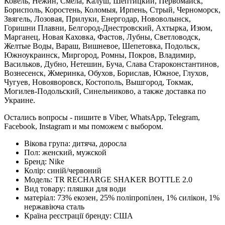
Ковель, Нежин, Смела, Калуш, Шептицкий, Первомайск,
Борисполь, Коростень, Коломыя, Ирпень, Стрый, Черноморск,
Звягель, Лозовая, Прилуки, Енергодар, Нововолынск,
Горишни Плавни, Белгород-Днестровский, Ахтырка, Изюм,
Марганец, Новая Каховка, Фастов, Лубны, Светловодск,
Желтые Воды, Вараш, Вишневое, Шепетовка, Подольск,
Южноукраинск, Миргород, Ромны, Покров, Владимир,
Васильков, Дубно, Нетешин, Буча, Слава Староконстантинов,
Вознесенск, Жмеринка, Обухов, Борислав, Южное, Глухов,
Чугуев, Новояворовск, Костополь, Вышгород, Токмак,
Могилев-Подольский, Синельниково, а также доставка по
Украине.
Остались вопросы - пишите в Viber, WhatsApp, Telegram,
Facebook, Instagram и мы поможем с выбором.
Вікова група:
дитяча, доросла
Пол:
женский, мужской
Бренд:
Nike
Колір:
синій/червоний
Модель:
TR RECHARGE SHAKER BOTTLE 2.0
Вид товару:
пляшки для води
матеріал:
73% екозен, 25% поліпропілен, 1% силікон, 1%
нержавіюча сталь
Країна реєстрації бренду:
США