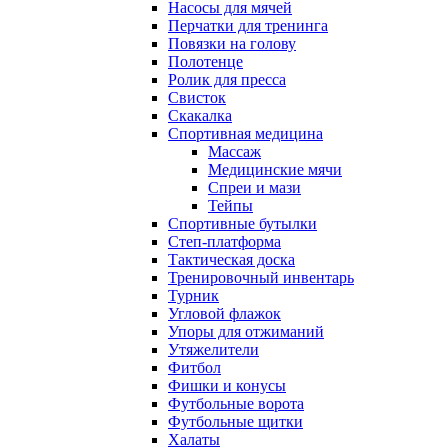
Насосы для мячей
Перчатки для тренинга
Повязки на голову
Полотенце
Ролик для пресса
Свисток
Скакалка
Спортивная медицина
Массаж
Медицинские мячи
Спреи и мази
Тейпы
Спортивные бутылки
Степ-платформа
Тактическая доска
Тренировочный инвентарь
Турник
Угловой флажок
Упоры для отжиманий
Утяжелители
Фитбол
Фишки и конусы
Футбольные ворота
Футбольные щитки
Халаты