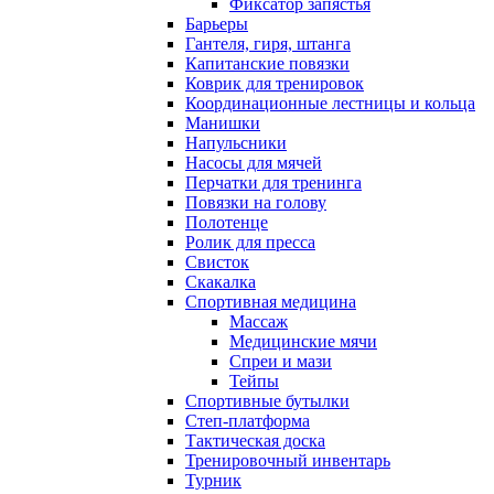
Фиксатор запястья
Барьеры
Гантеля, гиря, штанга
Капитанские повязки
Коврик для тренировок
Координационные лестницы и кольца
Манишки
Напульсники
Насосы для мячей
Перчатки для тренинга
Повязки на голову
Полотенце
Ролик для пресса
Свисток
Скакалка
Спортивная медицина
Массаж
Медицинские мячи
Спреи и мази
Тейпы
Спортивные бутылки
Степ-платформа
Тактическая доска
Тренировочный инвентарь
Турник