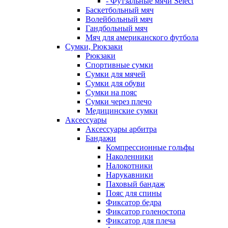
- Футзальные мячи Select
Баскетбольный мяч
Волейбольный мяч
Гандбольный мяч
Мяч для американского футбола
Сумки, Рюкзаки
Рюкзаки
Спортивные сумки
Сумки для мячей
Сумки для обуви
Сумки на пояс
Сумки через плечо
Медицинские сумки
Аксессуары
Аксессуары арбитра
Бандажи
Компрессионные гольфы
Наколенники
Налокотники
Нарукавники
Паховый бандаж
Пояс для спины
Фиксатор бедра
Фиксатор голеностопа
Фиксатор для плеча