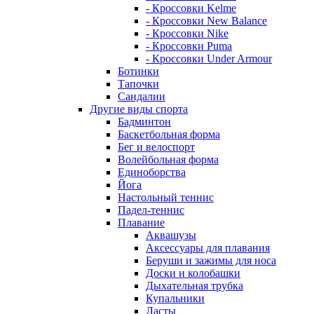
- Кроссовки Kelme
- Кроссовки New Balance
- Кроссовки Nike
- Кроссовки Puma
- Кроссовки Under Armour
Ботинки
Тапочки
Сандалии
Другие виды спорта
Бадминтон
Баскетбольная форма
Бег и велоспорт
Волейбольная форма
Единоборства
Йога
Настольный теннис
Падел-теннис
Плавание
Аквашузы
Аксессуары для плавания
Беруши и зажимы для носа
Доски и колобашки
Дыхательная трубка
Купальники
Ласты