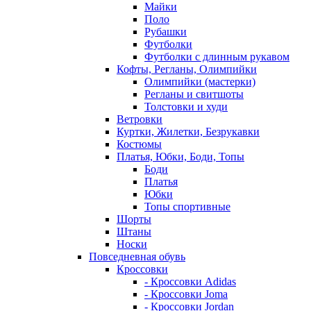
Майки
Поло
Рубашки
Футболки
Футболки с длинным рукавом
Кофты, Регланы, Олимпийки
Олимпийки (мастерки)
Регланы и свитшоты
Толстовки и худи
Ветровки
Куртки, Жилетки, Безрукавки
Костюмы
Платья, Юбки, Боди, Топы
Боди
Платья
Юбки
Топы спортивные
Шорты
Штаны
Носки
Повседневная обувь
Кроссовки
- Кроссовки Adidas
- Кроссовки Joma
- Кроссовки Jordan