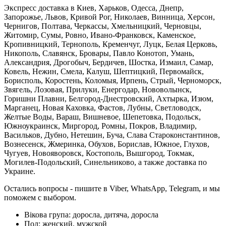
Экспресс доставка в Киев, Харьков, Одесса, Днепр,
Запорожье, Львов, Кривой Рог, Николаев, Винница, Херсон,
Чернигов, Полтава, Черкассы, Хмельницкий, Черновцы,
Житомир, Сумы, Ровно, Ивано-Франковск, Каменское,
Кропивницкий, Тернополь, Кременчуг, Луцк, Белая Церковь,
Никополь, Славянск, Бровары, Павло Конотоп, Умань,
Александрия, Дрогобыч, Бердичев, Шостка, Измаил, Самар,
Ковель, Нежин, Смела, Калуш, Шептицкий, Первомайск,
Борисполь, Коростень, Коломыя, Ирпень, Стрый, Черноморск,
Звягель, Лозовая, Прилуки, Енергодар, Нововолынск,
Горишни Плавни, Белгород-Днестровский, Ахтырка, Изюм,
Марганец, Новая Каховка, Фастов, Лубны, Светловодск,
Желтые Воды, Вараш, Вишневое, Шепетовка, Подольск,
Южноукраинск, Миргород, Ромны, Покров, Владимир,
Васильков, Дубно, Нетешин, Буча, Слава Староконстантинов,
Вознесенск, Жмеринка, Обухов, Борислав, Южное, Глухов,
Чугуев, Новояворовск, Костополь, Вышгород, Токмак,
Могилев-Подольский, Синельниково, а также доставка по
Украине.
Остались вопросы - пишите в Viber, WhatsApp, Telegram, и мы
поможем с выбором.
Вікова група:
доросла, дитяча, доросла
Пол:
женский, мужской