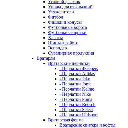
Угловой флажок
Упоры для отжиманий
Утяжелители
Фитбол
Фишки и конусы
Футбольные ворота
Футбольные щитки
Халаты
Шипы для бутс
Эспандер
Сувенирная продукция
Вратарям
Вратарские перчатки
- Перчатки 4keepers
- Перчатки Adidas
- Перчатки Jako
- Перчатки Joma
- Перчатки Kelme
- Перчатки Nike
- Перчатки Puma
- Перчатки Reusch
- Перчатки Select
- Перчатки Uhlsport
Вратарская форма
Вратарские свитера и кофты