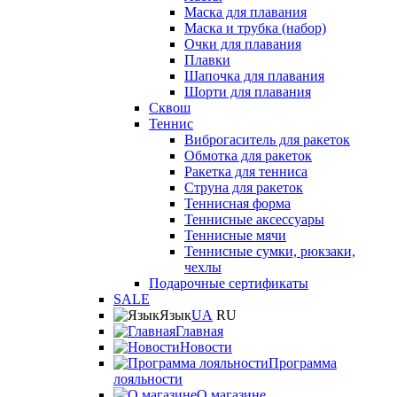
Маска для плавания
Маска и трубка (набор)
Очки для плавания
Плавки
Шапочка для плавания
Шорти для плавания
Сквош
Теннис
Виброгаситель для ракеток
Обмотка для ракеток
Ракетка для тенниса
Струна для ракеток
Теннисная форма
Теннисные аксессуары
Теннисные мячи
Теннисные сумки, рюкзаки,
чехлы
Подарочные сертификаты
SALE
Язык
UA
RU
Главная
Новости
Программа
лояльности
О магазине