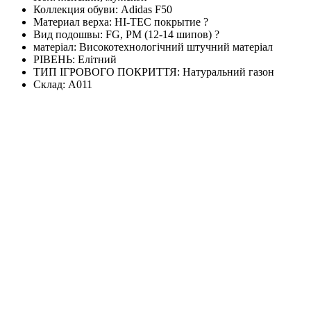
Коллекция обуви:
Adidas F50
Материал верха:
HI-TEC покрытие
?
Вид подошвы:
FG, PM (12-14 шипов)
?
матеріал:
Високотехнологічний штучний матеріал
РІВЕНЬ:
Елітний
ТИП ІГРОВОГО ПОКРИТТЯ:
Натуральний газон
Склад:
А011