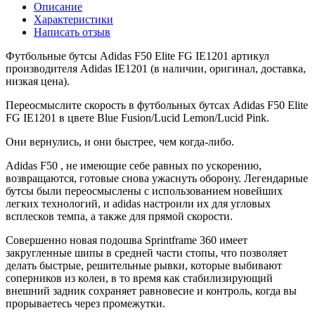
Описание
Характеристики
Написать отзыв
Футбольные бутсы Adidas F50 Elite FG IE1201 артикул
производителя Adidas IE1201 (в наличии, оригинал, доставка,
низкая цена).
Переосмыслите скорость в футбольных бутсах Adidas F50 Elite
FG IE1201 в цвете Blue Fusion/Lucid Lemon/Lucid Pink.
Они вернулись, и они быстрее, чем когда-либо.
Adidas F50 , не имеющие себе равных по ускорению,
возвращаются, готовые снова ужаснуть оборону. Легендарные
бутсы были переосмыслены с использованием новейших
легких технологий, и adidas настроили их для угловых
всплесков темпа, а также для прямой скорости.
Совершенно новая подошва Sprintframe 360 ​​имеет
закругленные шипы в средней части стопы, что позволяет
делать быстрые, решительные рывки, которые выбивают
соперников из колеи, в то время как стабилизирующий
внешний задник сохраняет равновесие и контроль, когда вы
прорываетесь через промежутки.