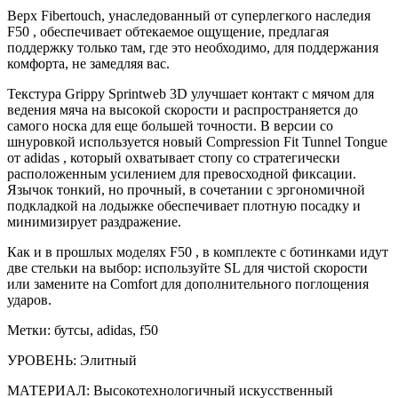
Верх Fibertouch, унаследованный от суперлегкого наследия
F50 , обеспечивает обтекаемое ощущение, предлагая
поддержку только там, где это необходимо, для поддержания
комфорта, не замедляя вас.
Текстура Grippy Sprintweb 3D улучшает контакт с мячом для
ведения мяча на высокой скорости и распространяется до
самого носка для еще большей точности. В версии со
шнуровкой используется новый Compression Fit Tunnel Tongue
от adidas , который охватывает стопу со стратегически
расположенным усилением для превосходной фиксации.
Язычок тонкий, но прочный, в сочетании с эргономичной
подкладкой на лодыжке обеспечивает плотную посадку и
минимизирует раздражение.
Как и в прошлых моделях F50 , в комплекте с ботинками идут
две стельки на выбор: используйте SL для чистой скорости
или замените на Comfort для дополнительного поглощения
ударов.
Метки: бутсы, adidas, f50
УРОВЕНЬ: Элитный
МАТЕРИАЛ: Высокотехнологичный искусственный