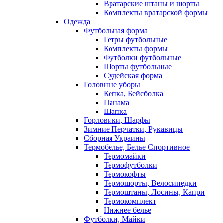
Вратарские штаны и шорты
Комплекты вратарской формы
Одежда
Футбольная форма
Гетры футбольные
Комплекты формы
Футболки футбольные
Шорты футбольные
Судейская форма
Головные уборы
Кепка, Бейсболка
Панама
Шапка
Горловики, Шарфы
Зимние Перчатки, Рукавицы
Сборная Украины
Термобелье, Белье Спортивное
Термомайки
Термофутболки
Термокофты
Термошорты, Велосипедки
Термоштаны, Лосины, Капри
Термокомплект
Нижнее белье
Футболки, Майки