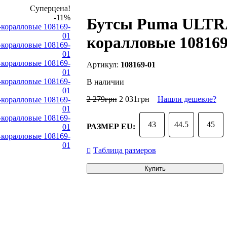
Суперцена!
-11%
Бутсы Puma ULTRA
коралловые 108169
108169-01
В наличии
2 279
грн
2 031
грн
Нашли дешевле?
43
44.5
45
РАЗМЕР EU:
Таблица размеров
Купить