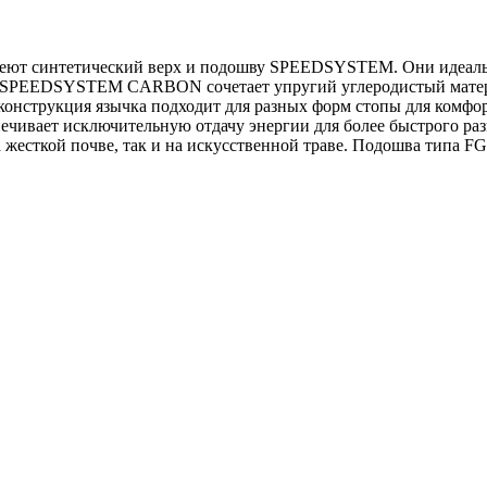
 имеют синтетический верх и подошву SPEEDSYSTEM. Они идеаль
MA SPEEDSYSTEM CARBON сочетает упругий углеродистый мате
конструкция язычка подходит для разных форм стопы для комфо
ивает исключительную отдачу энергии для более быстрого разг
жесткой почве, так и на искусственной траве. Подошва типа F