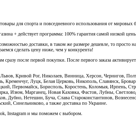
товары для спорта и повседневного использования от мировых б
газина + действует программа: 100% гарантия самой низкой цены
зможностью доставки, в таком же размере дешевле, то просто 
аемся сделать цену ниже, чем у конкурента!
м сразу после первой покупки. После первого заказа активируе
е, Львов, Кривой Рог, Николаев, Винница, Херсон, Чернигов, П
, Кременчуг, Луцк, Белая Церковь, Никополь, Славянск, Бровар
кий, Первомайск, Борисполь, Коростень, Коломыя, Ирпень, Стры
ка, Изюм, Марганец, Новая Каховка, Фастов, Лубны, Светлово
, Дубно, Нетешин, Буча, Слава Староконстантинов, Вознесенск
кий, Синельниково, а также доставка по Украине.
ook, Instagram и мы поможем с выбором.