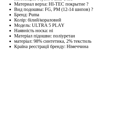
Материал верха:
HI-TEC покрытие
?
Вид подошвы:
FG, PM (12-14 шипов)
?
Бренд:
Puma
Колір:
білий/кораловий
Модель:
ULTRA 5 PLAY
Наявність носка:
ні
Матеріал підошви:
поліуретан
матеріал:
98% синтетика, 2% текстиль
Країна реєстрації бренду:
Німеччина