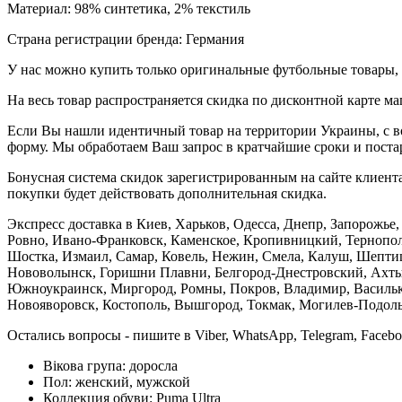
Материал: 98% синтетика, 2% текстиль
Страна регистрации бренда: Германия
У нас можно купить только оригинальные футбольные товары, 
На весь товар распространяется скидка по дисконтной карте ма
Если Вы нашли идентичный товар на территории Украины, с во
форму. Мы обработаем Ваш запрос в кратчайшие сроки и постар
Бонусная система скидок зарегистрированным на сайте клиента
покупки будет действовать дополнительная скидка.
Экспресс доставка в Киев, Харьков, Одесса, Днепр, Запорожь
Ровно, Ивано-Франковск, Каменское, Кропивницкий, Тернополь
Шостка, Измаил, Самар, Ковель, Нежин, Смела, Калуш, Шептиц
Нововолынск, Горишни Плавни, Белгород-Днестровский, Ахтыр
Южноукраинск, Миргород, Ромны, Покров, Владимир, Васильков
Новояворовск, Костополь, Вышгород, Токмак, Могилев-Подольс
Остались вопросы - пишите в Viber, WhatsApp, Telegram, Faceb
Вікова група:
доросла
Пол:
женский, мужской
Коллекция обуви:
Puma Ultra