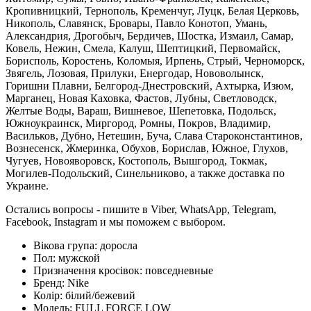
Кропивницкий, Тернополь, Кременчуг, Луцк, Белая Церковь,
Никополь, Славянск, Бровары, Павло Конотоп, Умань,
Александрия, Дрогобыч, Бердичев, Шостка, Измаил, Самар,
Ковель, Нежин, Смела, Калуш, Шептицкий, Первомайск,
Борисполь, Коростень, Коломыя, Ирпень, Стрый, Черноморск,
Звягель, Лозовая, Прилуки, Енергодар, Нововолынск,
Горишни Плавни, Белгород-Днестровский, Ахтырка, Изюм,
Марганец, Новая Каховка, Фастов, Лубны, Светловодск,
Желтые Воды, Вараш, Вишневое, Шепетовка, Подольск,
Южноукраинск, Миргород, Ромны, Покров, Владимир,
Васильков, Дубно, Нетешин, Буча, Слава Староконстантинов,
Вознесенск, Жмеринка, Обухов, Борислав, Южное, Глухов,
Чугуев, Новояворовск, Костополь, Вышгород, Токмак,
Могилев-Подольский, Синельниково, а также доставка по
Украине.
Остались вопросы - пишите в Viber, WhatsApp, Telegram,
Facebook, Instagram и мы поможем с выбором.
Вікова група:
доросла
Пол:
мужской
Призначення кросівок:
повседневные
Бренд:
Nike
Колір:
білий/бежевий
Модель:
FULL FORCE LOW