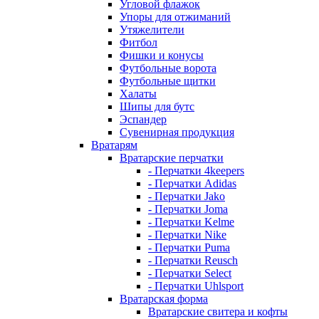
Угловой флажок
Упоры для отжиманий
Утяжелители
Фитбол
Фишки и конусы
Футбольные ворота
Футбольные щитки
Халаты
Шипы для бутс
Эспандер
Сувенирная продукция
Вратарям
Вратарские перчатки
- Перчатки 4keepers
- Перчатки Adidas
- Перчатки Jako
- Перчатки Joma
- Перчатки Kelme
- Перчатки Nike
- Перчатки Puma
- Перчатки Reusch
- Перчатки Select
- Перчатки Uhlsport
Вратарская форма
Вратарские свитера и кофты