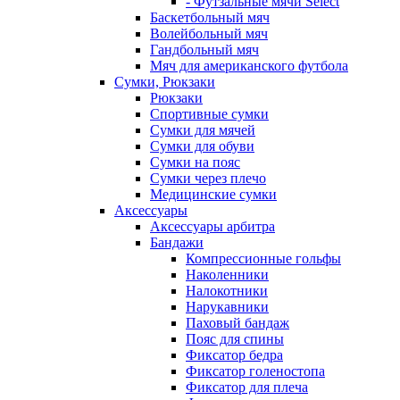
- Футзальные мячи Select
Баскетбольный мяч
Волейбольный мяч
Гандбольный мяч
Мяч для американского футбола
Сумки, Рюкзаки
Рюкзаки
Спортивные сумки
Сумки для мячей
Сумки для обуви
Сумки на пояс
Сумки через плечо
Медицинские сумки
Аксессуары
Аксессуары арбитра
Бандажи
Компрессионные гольфы
Наколенники
Налокотники
Нарукавники
Паховый бандаж
Пояс для спины
Фиксатор бедра
Фиксатор голеностопа
Фиксатор для плеча