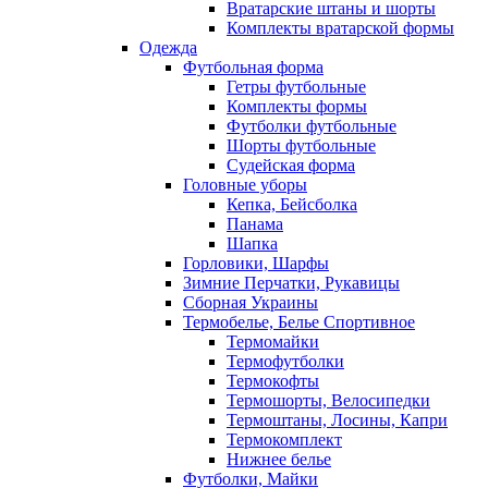
Вратарские штаны и шорты
Комплекты вратарской формы
Одежда
Футбольная форма
Гетры футбольные
Комплекты формы
Футболки футбольные
Шорты футбольные
Судейская форма
Головные уборы
Кепка, Бейсболка
Панама
Шапка
Горловики, Шарфы
Зимние Перчатки, Рукавицы
Сборная Украины
Термобелье, Белье Спортивное
Термомайки
Термофутболки
Термокофты
Термошорты, Велосипедки
Термоштаны, Лосины, Капри
Термокомплект
Нижнее белье
Футболки, Майки