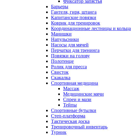
Фиксатор запястья
Барьеры
Гантеля, гиря, штанга
Капитанские повязки
Коврик для тренировок
Координационные лестницы и кольца
Манишки
Напульсники
Насосы для мячей
Перчатки для тренинга
Повязки на голову
Полотенце
Ролик для пресса
Свисток
Скакалка
Спортивная медицина
Массаж
Медицинские мячи
Спреи и мази
Тейпы
Спортивные бутылки
Степ-платформа
Тактическая доска
Тренировочный инвентарь
Турник