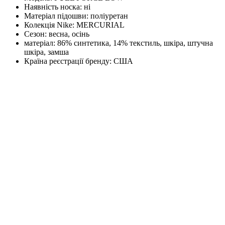
Наявність носка:
ні
Матеріал підошви:
поліуретан
Колекція Nike:
MERCURIAL
Сезон:
весна, осінь
матеріал:
86% синтетика, 14% текстиль, шкіра, штучна
шкіра, замша
Країна реєстрації бренду:
США