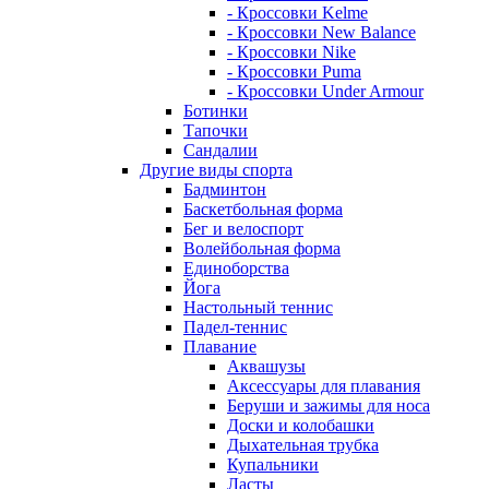
- Кроссовки Kelme
- Кроссовки New Balance
- Кроссовки Nike
- Кроссовки Puma
- Кроссовки Under Armour
Ботинки
Тапочки
Сандалии
Другие виды спорта
Бадминтон
Баскетбольная форма
Бег и велоспорт
Волейбольная форма
Единоборства
Йога
Настольный теннис
Падел-теннис
Плавание
Аквашузы
Аксессуары для плавания
Беруши и зажимы для носа
Доски и колобашки
Дыхательная трубка
Купальники
Ласты