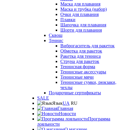
Маска для плавания
Маска и трубка (набор)
Очки для плавания
Плавки
Шапочка для плавания
Шорти для плавания
Сквош
Теннис
Виброгаситель для ракеток
Обмотка для ракеток
Ракетка для тенниса
Струна для ракеток
Теннисная форма
Теннисные аксессуары
Теннисные мячи
Теннисные сумки, рюкзаки,
чехлы
Подарочные сертификаты
SALE
Язык
UA
RU
Главная
Новости
Программа
лояльности
О магазине