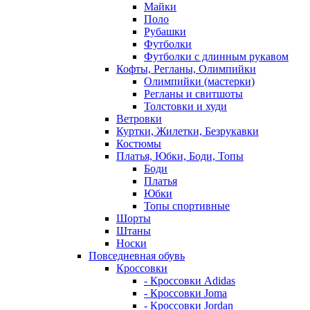
Майки
Поло
Рубашки
Футболки
Футболки с длинным рукавом
Кофты, Регланы, Олимпийки
Олимпийки (мастерки)
Регланы и свитшоты
Толстовки и худи
Ветровки
Куртки, Жилетки, Безрукавки
Костюмы
Платья, Юбки, Боди, Топы
Боди
Платья
Юбки
Топы спортивные
Шорты
Штаны
Носки
Повседневная обувь
Кроссовки
- Кроссовки Adidas
- Кроссовки Joma
- Кроссовки Jordan