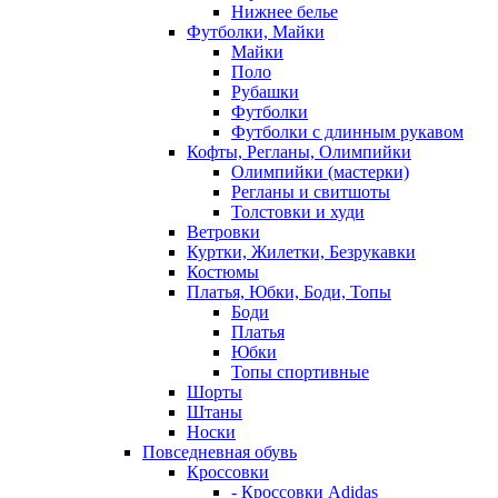
Нижнее белье
Футболки, Майки
Майки
Поло
Рубашки
Футболки
Футболки с длинным рукавом
Кофты, Регланы, Олимпийки
Олимпийки (мастерки)
Регланы и свитшоты
Толстовки и худи
Ветровки
Куртки, Жилетки, Безрукавки
Костюмы
Платья, Юбки, Боди, Топы
Боди
Платья
Юбки
Топы спортивные
Шорты
Штаны
Носки
Повседневная обувь
Кроссовки
- Кроссовки Adidas