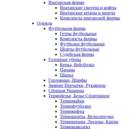
Вратарская форма
Вратарские свитера и кофты
Вратарские штаны и шорты
Комплекты вратарской формы
Одежда
Футбольная форма
Гетры футбольные
Комплекты формы
Футболки футбольные
Шорты футбольные
Судейская форма
Головные уборы
Кепка, Бейсболка
Панама
Шапка
Горловики, Шарфы
Зимние Перчатки, Рукавицы
Сборная Украины
Термобелье, Белье Спортивное
Термомайки
Термофутболки
Термокофты
Термошорты, Велосипедки
Термоштаны, Лосины, Капри
Термокомплект