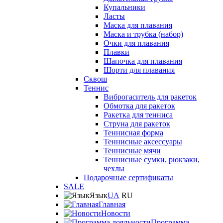
Купальники
Ласты
Маска для плавания
Маска и трубка (набор)
Очки для плавания
Плавки
Шапочка для плавания
Шорти для плавания
Сквош
Теннис
Виброгаситель для ракеток
Обмотка для ракеток
Ракетка для тенниса
Струна для ракеток
Теннисная форма
Теннисные аксессуары
Теннисные мячи
Теннисные сумки, рюкзаки,
чехлы
Подарочные сертификаты
SALE
Язык
UA
RU
Главная
Новости
Программа