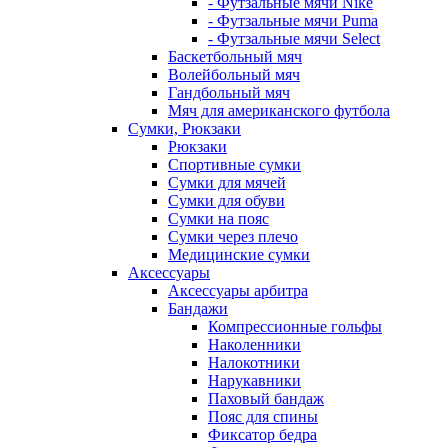
- Футзальные мячи Nike
- Футзальные мячи Puma
- Футзальные мячи Select
Баскетбольный мяч
Волейбольный мяч
Гандбольный мяч
Мяч для американского футбола
Сумки, Рюкзаки
Рюкзаки
Спортивные сумки
Сумки для мячей
Сумки для обуви
Сумки на пояс
Сумки через плечо
Медицинские сумки
Аксессуары
Аксессуары арбитра
Бандажи
Компрессионные гольфы
Наколенники
Налокотники
Нарукавники
Паховый бандаж
Пояс для спины
Фиксатор бедра