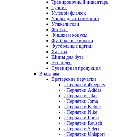
Тренировочный инвентарь
Турник
Угловой флажок
Упоры для отжиманий
Утяжелители
Фитбол
Фишки и конусы
Футбольные ворота
Футбольные щитки
Халаты
Шипы для бутс
Эспандер
Сувенирная продукция
Вратарям
Вратарские перчатки
- Перчатки 4keepers
- Перчатки Adidas
- Перчатки Jako
- Перчатки Joma
- Перчатки Kelme
- Перчатки Nike
- Перчатки Puma
- Перчатки Reusch
- Перчатки Select
- Перчатки Uhlsport