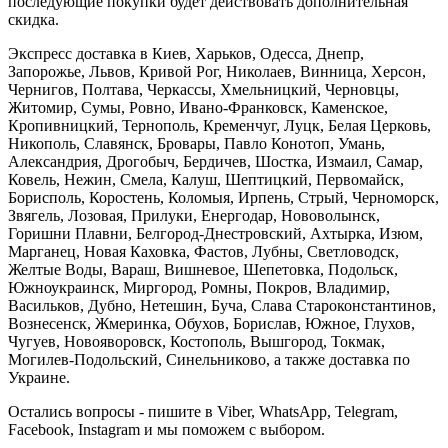
последующие покупки будет действовать дополнительная
скидка.
Экспресс доставка в Киев, Харьков, Одесса, Днепр,
Запорожье, Львов, Кривой Рог, Николаев, Винница, Херсон,
Чернигов, Полтава, Черкассы, Хмельницкий, Черновцы,
Житомир, Сумы, Ровно, Ивано-Франковск, Каменское,
Кропивницкий, Тернополь, Кременчуг, Луцк, Белая Церковь,
Никополь, Славянск, Бровары, Павло Конотоп, Умань,
Александрия, Дрогобыч, Бердичев, Шостка, Измаил, Самар,
Ковель, Нежин, Смела, Калуш, Шептицкий, Первомайск,
Борисполь, Коростень, Коломыя, Ирпень, Стрый, Черноморск,
Звягель, Лозовая, Прилуки, Енергодар, Нововолынск,
Горишни Плавни, Белгород-Днестровский, Ахтырка, Изюм,
Марганец, Новая Каховка, Фастов, Лубны, Светловодск,
Желтые Воды, Вараш, Вишневое, Шепетовка, Подольск,
Южноукраинск, Миргород, Ромны, Покров, Владимир,
Васильков, Дубно, Нетешин, Буча, Слава Староконстантинов,
Вознесенск, Жмеринка, Обухов, Борислав, Южное, Глухов,
Чугуев, Новояворовск, Костополь, Вышгород, Токмак,
Могилев-Подольский, Синельниково, а также доставка по
Украине.
Остались вопросы - пишите в Viber, WhatsApp, Telegram,
Facebook, Instagram и мы поможем с выбором.