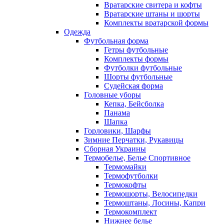
Вратарские свитера и кофты
Вратарские штаны и шорты
Комплекты вратарской формы
Одежда
Футбольная форма
Гетры футбольные
Комплекты формы
Футболки футбольные
Шорты футбольные
Судейская форма
Головные уборы
Кепка, Бейсболка
Панама
Шапка
Горловики, Шарфы
Зимние Перчатки, Рукавицы
Сборная Украины
Термобелье, Белье Спортивное
Термомайки
Термофутболки
Термокофты
Термошорты, Велосипедки
Термоштаны, Лосины, Капри
Термокомплект
Нижнее белье