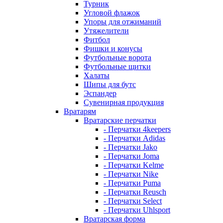
Турник
Угловой флажок
Упоры для отжиманий
Утяжелители
Фитбол
Фишки и конусы
Футбольные ворота
Футбольные щитки
Халаты
Шипы для бутс
Эспандер
Сувенирная продукция
Вратарям
Вратарские перчатки
- Перчатки 4keepers
- Перчатки Adidas
- Перчатки Jako
- Перчатки Joma
- Перчатки Kelme
- Перчатки Nike
- Перчатки Puma
- Перчатки Reusch
- Перчатки Select
- Перчатки Uhlsport
Вратарская форма