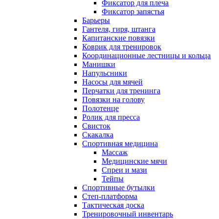
Фиксатор для плеча
Фиксатор запястья
Барьеры
Гантеля, гиря, штанга
Капитанские повязки
Коврик для тренировок
Координационные лестницы и кольца
Манишки
Напульсники
Насосы для мячей
Перчатки для тренинга
Повязки на голову
Полотенце
Ролик для пресса
Свисток
Скакалка
Спортивная медицина
Массаж
Медицинские мячи
Спреи и мази
Тейпы
Спортивные бутылки
Степ-платформа
Тактическая доска
Тренировочный инвентарь