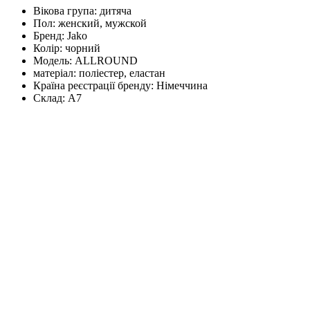
Вікова група:
дитяча
Пол:
женский, мужской
Бренд:
Jako
Колір:
чорний
Модель:
ALLROUND
матеріал:
поліестер, еластан
Країна реєстрації бренду:
Німеччина
Склад:
А7