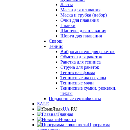
Ласты
Маска для плавания
Маска и трубка (набор)
Очки для плавания
Плавки
Шапочка для плавания
Шорти для плавания
Сквош
Теннис
Виброгаситель для ракеток
Обмотка для ракеток
Ракетка для тенниса
Струна для ракеток
Теннисная форма
Теннисные аксессуары
Теннисные мячи
Теннисные сумки, рюкзаки,
чехлы
Подарочные сертификаты
SALE
Язык
UA
RU
Главная
Новости
Программа
лояльности