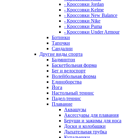
- Кроссовки Jordan
- Кроссовки Kelme
- Кроссовки New Balance
- Кроссовки Nike
- Кроссовки Puma
- Кроссовки Under Armour
Ботинки
Тапочки
Сандалии
Другие виды спорта
Бадминтон
Баскетбольная форма
Бег и велоспорт
Волейбольная форма
Единоборства
Йога
Настольный теннис
Падел-теннис
Плавание
Аквашузы
Аксессуары для плавания
Беруши и зажимы для носа
Доски и колобашки
Дыхательная трубка
Купальники