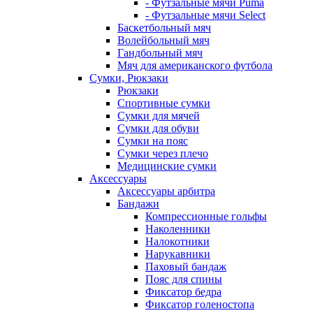
- Футзальные мячи Puma
- Футзальные мячи Select
Баскетбольный мяч
Волейбольный мяч
Гандбольный мяч
Мяч для американского футбола
Сумки, Рюкзаки
Рюкзаки
Спортивные сумки
Сумки для мячей
Сумки для обуви
Сумки на пояс
Сумки через плечо
Медицинские сумки
Аксессуары
Аксессуары арбитра
Бандажи
Компрессионные гольфы
Наколенники
Налокотники
Нарукавники
Паховый бандаж
Пояс для спины
Фиксатор бедра
Фиксатор голеностопа