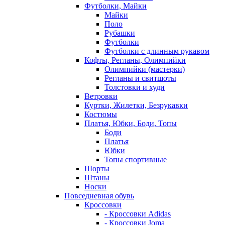
Футболки, Майки
Майки
Поло
Рубашки
Футболки
Футболки с длинным рукавом
Кофты, Регланы, Олимпийки
Олимпийки (мастерки)
Регланы и свитшоты
Толстовки и худи
Ветровки
Куртки, Жилетки, Безрукавки
Костюмы
Платья, Юбки, Боди, Топы
Боди
Платья
Юбки
Топы спортивные
Шорты
Штаны
Носки
Повседневная обувь
Кроссовки
- Кроссовки Adidas
- Кроссовки Joma