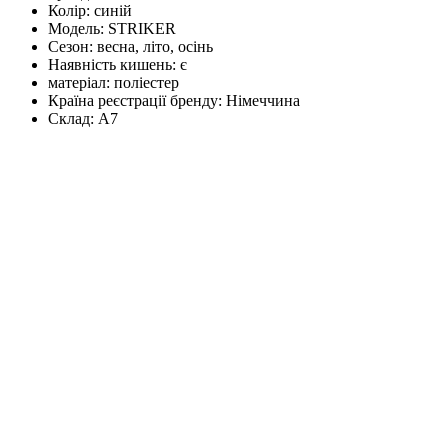
Колір:
синій
Модель:
STRIKER
Сезон:
весна, літо, осінь
Наявність кишень:
є
матеріал:
поліестер
Країна реєстрації бренду:
Німеччина
Склад:
А7