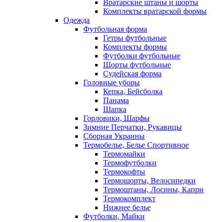
Вратарские штаны и шорты
Комплекты вратарской формы
Одежда
Футбольная форма
Гетры футбольные
Комплекты формы
Футболки футбольные
Шорты футбольные
Судейская форма
Головные уборы
Кепка, Бейсболка
Панама
Шапка
Горловики, Шарфы
Зимние Перчатки, Рукавицы
Сборная Украины
Термобелье, Белье Спортивное
Термомайки
Термофутболки
Термокофты
Термошорты, Велосипедки
Термоштаны, Лосины, Капри
Термокомплект
Нижнее белье
Футболки, Майки