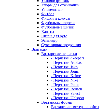
Угловой флажок
Упоры для отжиманий
Утяжелители
Фитбол
Фишки и конусы
Футбольные ворота
Футбольные щитки
Халаты
Шипы для бутс
Эспандер
Сувенирная продукция
Вратарям
Вратарские перчатки
- Перчатки 4keepers
- Перчатки Adidas
- Перчатки Jako
- Перчатки Joma
- Перчатки Kelme
- Перчатки Nike
- Перчатки Puma
- Перчатки Reusch
- Перчатки Select
- Перчатки Uhlsport
Вратарская форма
Вратарские свитера и кофты