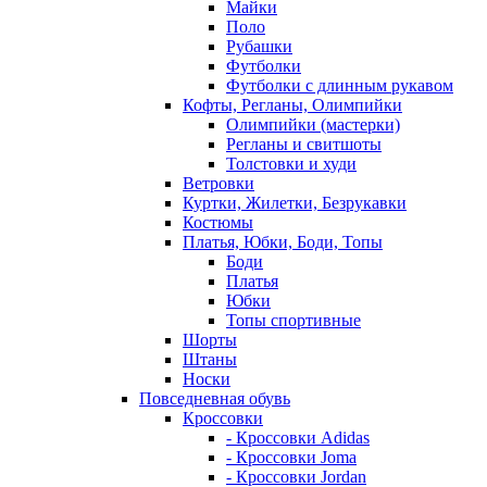
Майки
Поло
Рубашки
Футболки
Футболки с длинным рукавом
Кофты, Регланы, Олимпийки
Олимпийки (мастерки)
Регланы и свитшоты
Толстовки и худи
Ветровки
Куртки, Жилетки, Безрукавки
Костюмы
Платья, Юбки, Боди, Топы
Боди
Платья
Юбки
Топы спортивные
Шорты
Штаны
Носки
Повседневная обувь
Кроссовки
- Кроссовки Adidas
- Кроссовки Joma
- Кроссовки Jordan