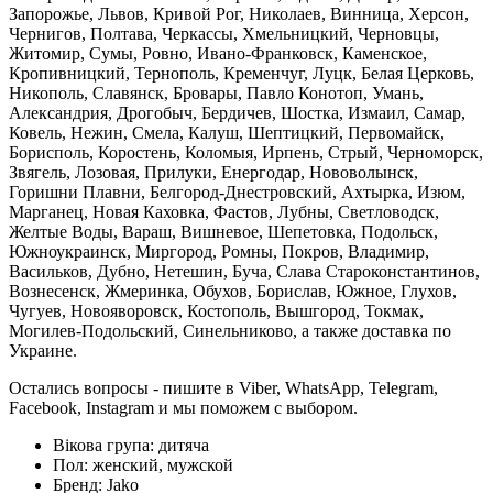
Запорожье, Львов, Кривой Рог, Николаев, Винница, Херсон,
Чернигов, Полтава, Черкассы, Хмельницкий, Черновцы,
Житомир, Сумы, Ровно, Ивано-Франковск, Каменское,
Кропивницкий, Тернополь, Кременчуг, Луцк, Белая Церковь,
Никополь, Славянск, Бровары, Павло Конотоп, Умань,
Александрия, Дрогобыч, Бердичев, Шостка, Измаил, Самар,
Ковель, Нежин, Смела, Калуш, Шептицкий, Первомайск,
Борисполь, Коростень, Коломыя, Ирпень, Стрый, Черноморск,
Звягель, Лозовая, Прилуки, Енергодар, Нововолынск,
Горишни Плавни, Белгород-Днестровский, Ахтырка, Изюм,
Марганец, Новая Каховка, Фастов, Лубны, Светловодск,
Желтые Воды, Вараш, Вишневое, Шепетовка, Подольск,
Южноукраинск, Миргород, Ромны, Покров, Владимир,
Васильков, Дубно, Нетешин, Буча, Слава Староконстантинов,
Вознесенск, Жмеринка, Обухов, Борислав, Южное, Глухов,
Чугуев, Новояворовск, Костополь, Вышгород, Токмак,
Могилев-Подольский, Синельниково, а также доставка по
Украине.
Остались вопросы - пишите в Viber, WhatsApp, Telegram,
Facebook, Instagram и мы поможем с выбором.
Вікова група:
дитяча
Пол:
женский, мужской
Бренд:
Jako