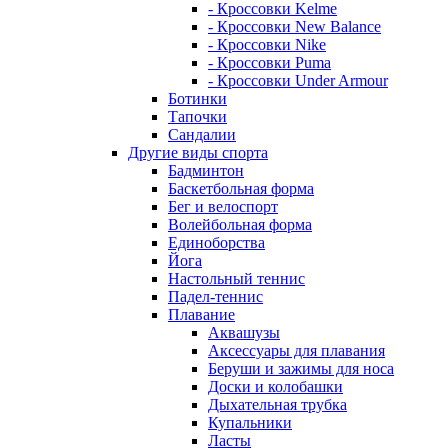
- Кроссовки Kelme
- Кроссовки New Balance
- Кроссовки Nike
- Кроссовки Puma
- Кроссовки Under Armour
Ботинки
Тапочки
Сандалии
Другие виды спорта
Бадминтон
Баскетбольная форма
Бег и велоспорт
Волейбольная форма
Единоборства
Йога
Настольный теннис
Падел-теннис
Плавание
Аквашузы
Аксессуары для плавания
Беруши и зажимы для носа
Доски и колобашки
Дыхательная трубка
Купальники
Ласты