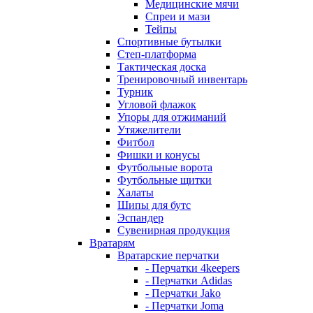
Медицинские мячи
Спреи и мази
Тейпы
Спортивные бутылки
Степ-платформа
Тактическая доска
Тренировочный инвентарь
Турник
Угловой флажок
Упоры для отжиманий
Утяжелители
Фитбол
Фишки и конусы
Футбольные ворота
Футбольные щитки
Халаты
Шипы для бутс
Эспандер
Сувенирная продукция
Вратарям
Вратарские перчатки
- Перчатки 4keepers
- Перчатки Adidas
- Перчатки Jako
- Перчатки Joma