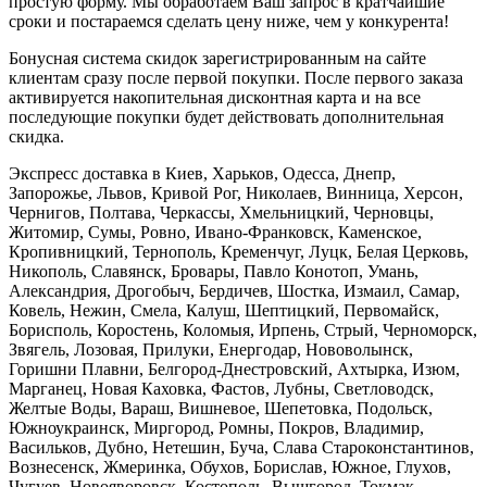
простую форму. Мы обработаем Ваш запрос в кратчайшие
сроки и постараемся сделать цену ниже, чем у конкурента!
Бонусная система скидок зарегистрированным на сайте
клиентам сразу после первой покупки. После первого заказа
активируется накопительная дисконтная карта и на все
последующие покупки будет действовать дополнительная
скидка.
Экспресс доставка в Киев, Харьков, Одесса, Днепр,
Запорожье, Львов, Кривой Рог, Николаев, Винница, Херсон,
Чернигов, Полтава, Черкассы, Хмельницкий, Черновцы,
Житомир, Сумы, Ровно, Ивано-Франковск, Каменское,
Кропивницкий, Тернополь, Кременчуг, Луцк, Белая Церковь,
Никополь, Славянск, Бровары, Павло Конотоп, Умань,
Александрия, Дрогобыч, Бердичев, Шостка, Измаил, Самар,
Ковель, Нежин, Смела, Калуш, Шептицкий, Первомайск,
Борисполь, Коростень, Коломыя, Ирпень, Стрый, Черноморск,
Звягель, Лозовая, Прилуки, Енергодар, Нововолынск,
Горишни Плавни, Белгород-Днестровский, Ахтырка, Изюм,
Марганец, Новая Каховка, Фастов, Лубны, Светловодск,
Желтые Воды, Вараш, Вишневое, Шепетовка, Подольск,
Южноукраинск, Миргород, Ромны, Покров, Владимир,
Васильков, Дубно, Нетешин, Буча, Слава Староконстантинов,
Вознесенск, Жмеринка, Обухов, Борислав, Южное, Глухов,
Чугуев, Новояворовск, Костополь, Вышгород, Токмак,