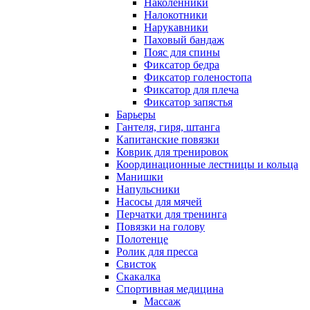
Наколенники
Налокотники
Нарукавники
Паховый бандаж
Пояс для спины
Фиксатор бедра
Фиксатор голеностопа
Фиксатор для плеча
Фиксатор запястья
Барьеры
Гантеля, гиря, штанга
Капитанские повязки
Коврик для тренировок
Координационные лестницы и кольца
Манишки
Напульсники
Насосы для мячей
Перчатки для тренинга
Повязки на голову
Полотенце
Ролик для пресса
Свисток
Скакалка
Спортивная медицина
Массаж