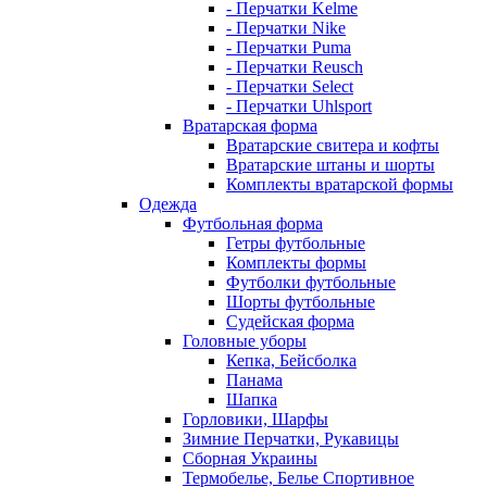
- Перчатки Kelme
- Перчатки Nike
- Перчатки Puma
- Перчатки Reusch
- Перчатки Select
- Перчатки Uhlsport
Вратарская форма
Вратарские свитера и кофты
Вратарские штаны и шорты
Комплекты вратарской формы
Одежда
Футбольная форма
Гетры футбольные
Комплекты формы
Футболки футбольные
Шорты футбольные
Судейская форма
Головные уборы
Кепка, Бейсболка
Панама
Шапка
Горловики, Шарфы
Зимние Перчатки, Рукавицы
Сборная Украины
Термобелье, Белье Спортивное