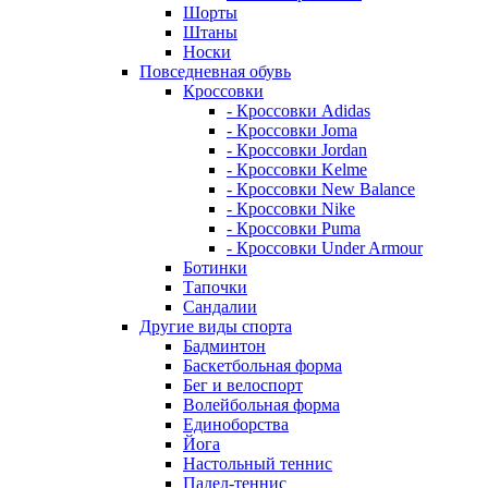
Шорты
Штаны
Носки
Повседневная обувь
Кроссовки
- Кроссовки Adidas
- Кроссовки Joma
- Кроссовки Jordan
- Кроссовки Kelme
- Кроссовки New Balance
- Кроссовки Nike
- Кроссовки Puma
- Кроссовки Under Armour
Ботинки
Тапочки
Сандалии
Другие виды спорта
Бадминтон
Баскетбольная форма
Бег и велоспорт
Волейбольная форма
Единоборства
Йога
Настольный теннис
Падел-теннис