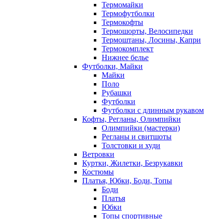
Термомайки
Термофутболки
Термокофты
Термошорты, Велосипедки
Термоштаны, Лосины, Капри
Термокомплект
Нижнее белье
Футболки, Майки
Майки
Поло
Рубашки
Футболки
Футболки с длинным рукавом
Кофты, Регланы, Олимпийки
Олимпийки (мастерки)
Регланы и свитшоты
Толстовки и худи
Ветровки
Куртки, Жилетки, Безрукавки
Костюмы
Платья, Юбки, Боди, Топы
Боди
Платья
Юбки
Топы спортивные