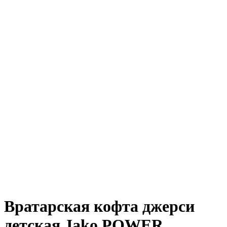
Вратарская кофта джерси
детская Jako POWER