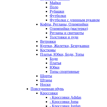
Майки
Поло
Рубашки
Футболки
Футболки с длинным рукавом
Кофты, Регланы, Олимпийки
Олимпийки (мастерки)
Регланы и свитшоты
Толстовки и худи
Ветровки
Куртки, Жилетки, Безрукавки
Костюмы
Платья, Юбки, Боди, Топы
Боди
Платья
Юбки
Топы спортивные
Шорты
Штаны
Носки
Повседневная обувь
Кроссовки
- Кроссовки Adidas
- Кроссовки Joma
- Кроссовки Jordan