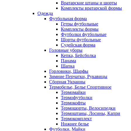
Вратарские штаны и шорты
Комплекты вратарской формы
Одежда
Футбольная форма
Гетры футбольные
Комплекты формы
Футболки футбольные
Шорты футбольные
Судейская форма
Головные уборы
Кепка, Бейсболка
Панама
Шапка
Горловики, Шарфы
Зимние Перчатки, Рукавицы
Сборная Украины
Термобелье, Белье Спортивное
Термомайки
Термофутболки
Термокофты
Термошорты, Велосипедки
Термоштаны, Лосины, Капри
Термокомплект
Нижнее белье
Футболки, Майки