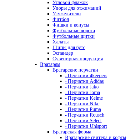
Угловой флажок
Упоры для отжиманий
Утяжелители
Фитбол
Фишки и конусы
Футбольные ворота
Футбольные щитки
Халаты
Шипы для бутс
Эспандер
Сувенирная продукция
Вратарям
Вратарские перчатки
- Перчатки 4keepers
- Перчатки Adidas
- Перчатки Jako
- Перчатки Joma
- Перчатки Kelme
- Перчатки Nike
- Перчатки Puma
- Перчатки Reusch
- Перчатки Select
- Перчатки Uhlsport
Вратарская форма
Вратарские свитера и кофты