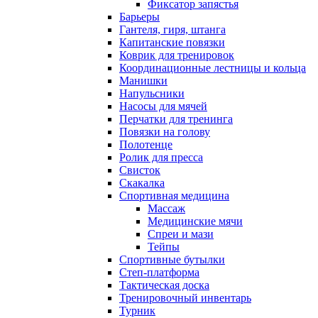
Фиксатор запястья
Барьеры
Гантеля, гиря, штанга
Капитанские повязки
Коврик для тренировок
Координационные лестницы и кольца
Манишки
Напульсники
Насосы для мячей
Перчатки для тренинга
Повязки на голову
Полотенце
Ролик для пресса
Свисток
Скакалка
Спортивная медицина
Массаж
Медицинские мячи
Спреи и мази
Тейпы
Спортивные бутылки
Степ-платформа
Тактическая доска
Тренировочный инвентарь
Турник