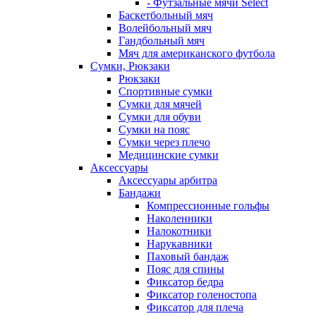
- Футзальные мячи Select
Баскетбольный мяч
Волейбольный мяч
Гандбольный мяч
Мяч для американского футбола
Сумки, Рюкзаки
Рюкзаки
Спортивные сумки
Сумки для мячей
Сумки для обуви
Сумки на пояс
Сумки через плечо
Медицинские сумки
Аксессуары
Аксессуары арбитра
Бандажи
Компрессионные гольфы
Наколенники
Налокотники
Нарукавники
Паховый бандаж
Пояс для спины
Фиксатор бедра
Фиксатор голеностопа
Фиксатор для плеча