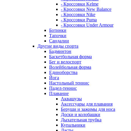
- Кроссовки Kelme
- Кроссовки New Balance
- Кроссовки Nike
- Кроссовки Puma
- Кроссовки Under Armour
Ботинки
Тапочки
Сандалии
Другие виды спорта
Бадминтон
Баскетбольная форма
Бег и велоспорт
Волейбольная форма
Единоборства
Йога
Настольный теннис
Падел-теннис
Плавание
Аквашузы
Аксессуары для плавания
Беруши и зажимы для носа
Доски и колобашки
Дыхательная трубка
Купальники
Ласты