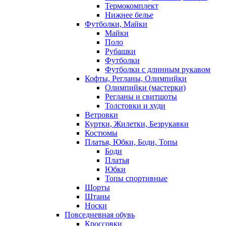
Термокомплект
Нижнее белье
Футболки, Майки
Майки
Поло
Рубашки
Футболки
Футболки с длинным рукавом
Кофты, Регланы, Олимпийки
Олимпийки (мастерки)
Регланы и свитшоты
Толстовки и худи
Ветровки
Куртки, Жилетки, Безрукавки
Костюмы
Платья, Юбки, Боди, Топы
Боди
Платья
Юбки
Топы спортивные
Шорты
Штаны
Носки
Повседневная обувь
Кроссовки