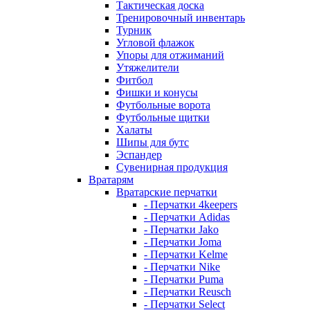
Тактическая доска
Тренировочный инвентарь
Турник
Угловой флажок
Упоры для отжиманий
Утяжелители
Фитбол
Фишки и конусы
Футбольные ворота
Футбольные щитки
Халаты
Шипы для бутс
Эспандер
Сувенирная продукция
Вратарям
Вратарские перчатки
- Перчатки 4keepers
- Перчатки Adidas
- Перчатки Jako
- Перчатки Joma
- Перчатки Kelme
- Перчатки Nike
- Перчатки Puma
- Перчатки Reusch
- Перчатки Select