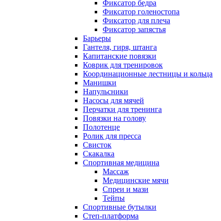
Фиксатор бедра
Фиксатор голеностопа
Фиксатор для плеча
Фиксатор запястья
Барьеры
Гантеля, гиря, штанга
Капитанские повязки
Коврик для тренировок
Координационные лестницы и кольца
Манишки
Напульсники
Насосы для мячей
Перчатки для тренинга
Повязки на голову
Полотенце
Ролик для пресса
Свисток
Скакалка
Спортивная медицина
Массаж
Медицинские мячи
Спреи и мази
Тейпы
Спортивные бутылки
Степ-платформа