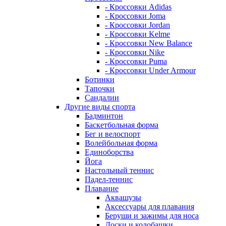
- Кроссовки Adidas
- Кроссовки Joma
- Кроссовки Jordan
- Кроссовки Kelme
- Кроссовки New Balance
- Кроссовки Nike
- Кроссовки Puma
- Кроссовки Under Armour
Ботинки
Тапочки
Сандалии
Другие виды спорта
Бадминтон
Баскетбольная форма
Бег и велоспорт
Волейбольная форма
Единоборства
Йога
Настольный теннис
Падел-теннис
Плавание
Аквашузы
Аксессуары для плавания
Беруши и зажимы для носа
Доски и колобашки