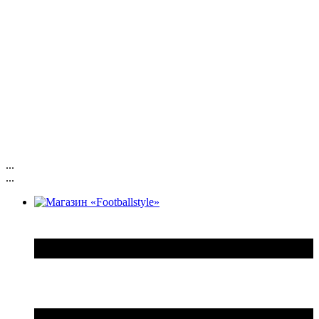
...
...