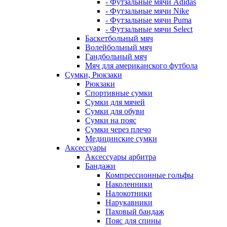
- Футзальные мячи Adidas
- Футзальные мячи Nike
- Футзальные мячи Puma
- Футзальные мячи Select
Баскетбольный мяч
Волейбольный мяч
Гандбольный мяч
Мяч для американского футбола
Сумки, Рюкзаки
Рюкзаки
Спортивные сумки
Сумки для мячей
Сумки для обуви
Сумки на пояс
Сумки через плечо
Медицинские сумки
Аксессуары
Аксессуары арбитра
Бандажи
Компрессионные гольфы
Наколенники
Налокотники
Нарукавники
Паховый бандаж
Пояс для спины