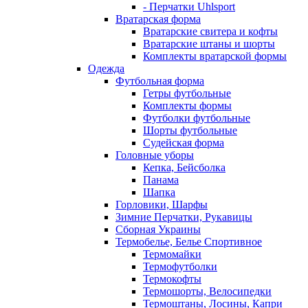
- Перчатки Uhlsport
Вратарская форма
Вратарские свитера и кофты
Вратарские штаны и шорты
Комплекты вратарской формы
Одежда
Футбольная форма
Гетры футбольные
Комплекты формы
Футболки футбольные
Шорты футбольные
Судейская форма
Головные уборы
Кепка, Бейсболка
Панама
Шапка
Горловики, Шарфы
Зимние Перчатки, Рукавицы
Сборная Украины
Термобелье, Белье Спортивное
Термомайки
Термофутболки
Термокофты
Термошорты, Велосипедки
Термоштаны, Лосины, Капри