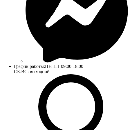
График работы:
ПН-ПТ 09:00-18:00
СБ-ВС: выходной