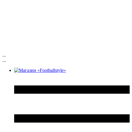
...
...