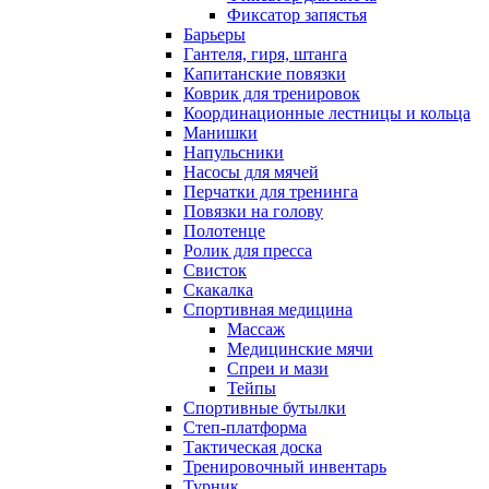
Фиксатор запястья
Барьеры
Гантеля, гиря, штанга
Капитанские повязки
Коврик для тренировок
Координационные лестницы и кольца
Манишки
Напульсники
Насосы для мячей
Перчатки для тренинга
Повязки на голову
Полотенце
Ролик для пресса
Свисток
Скакалка
Спортивная медицина
Массаж
Медицинские мячи
Спреи и мази
Тейпы
Спортивные бутылки
Степ-платформа
Тактическая доска
Тренировочный инвентарь
Турник