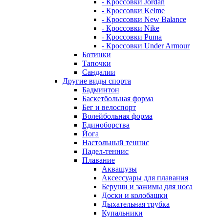
- Кроссовки Jordan
- Кроссовки Kelme
- Кроссовки New Balance
- Кроссовки Nike
- Кроссовки Puma
- Кроссовки Under Armour
Ботинки
Тапочки
Сандалии
Другие виды спорта
Бадминтон
Баскетбольная форма
Бег и велоспорт
Волейбольная форма
Единоборства
Йога
Настольный теннис
Падел-теннис
Плавание
Аквашузы
Аксессуары для плавания
Беруши и зажимы для носа
Доски и колобашки
Дыхательная трубка
Купальники