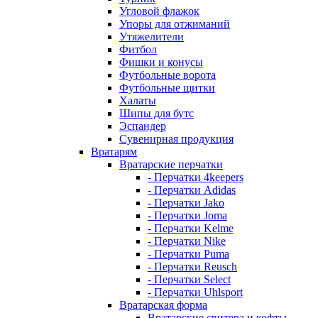
Угловой флажок
Упоры для отжиманий
Утяжелители
Фитбол
Фишки и конусы
Футбольные ворота
Футбольные щитки
Халаты
Шипы для бутс
Эспандер
Сувенирная продукция
Вратарям
Вратарские перчатки
- Перчатки 4keepers
- Перчатки Adidas
- Перчатки Jako
- Перчатки Joma
- Перчатки Kelme
- Перчатки Nike
- Перчатки Puma
- Перчатки Reusch
- Перчатки Select
- Перчатки Uhlsport
Вратарская форма
Вратарские свитера и кофты