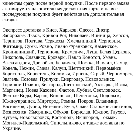
клиентам сразу после первой покупки. После первого заказа
активируется накопительная дисконтная карта и на все
последующие покупки будет действовать дополнительная
скидка.
Экспресс доставка в Киев, Харьков, Одесса, Днепр,
Запорожье, Львов, Кривой Рог, Николаев, Винница, Херсон,
Чернигов, Полтава, Черкассы, Хмельницкий, Черновцы,
Житомир, Сумы, Ровно, Ивано-Франковск, Каменское,
Кропивницкий, Тернополь, Кременчуг, Луцк, Белая Церковь,
Никополь, Славянск, Бровары, Павло Конотоп, Умань,
Александрия, Дрогобыч, Бердичев, Шостка, Измаил, Самар,
Ковель, Нежин, Смела, Калуш, Шептицкий, Первомайск,
Борисполь, Коростень, Коломыя, Ирпень, Стрый, Черноморск,
Звягель, Лозовая, Прилуки, Енергодар, Нововолынск,
Горишни Плавни, Белгород-Днестровский, Ахтырка, Изюм,
Марганец, Новая Каховка, Фастов, Лубны, Светловодск,
Желтые Воды, Вараш, Вишневое, Шепетовка, Подольск,
Южноукраинск, Миргород, Ромны, Покров, Владимир,
Васильков, Дубно, Нетешин, Буча, Слава Староконстантинов,
Вознесенск, Жмеринка, Обухов, Борислав, Южное, Глухов,
Чугуев, Новояворовск, Костополь, Вышгород, Токмак,
Могилев-Подольский, Синельниково, а также доставка по
Украине.