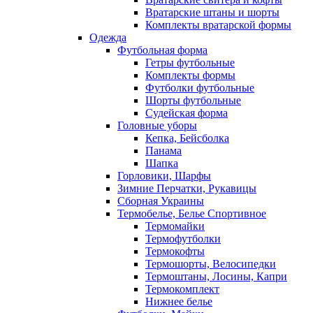
Вратарские штаны и шорты
Комплекты вратарской формы
Одежда
Футбольная форма
Гетры футбольные
Комплекты формы
Футболки футбольные
Шорты футбольные
Судейская форма
Головные уборы
Кепка, Бейсболка
Панама
Шапка
Горловики, Шарфы
Зимние Перчатки, Рукавицы
Сборная Украины
Термобелье, Белье Спортивное
Термомайки
Термофутболки
Термокофты
Термошорты, Велосипедки
Термоштаны, Лосины, Капри
Термокомплект
Нижнее белье