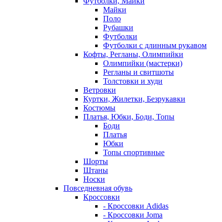
Футболки, Майки
Майки
Поло
Рубашки
Футболки
Футболки с длинным рукавом
Кофты, Регланы, Олимпийки
Олимпийки (мастерки)
Регланы и свитшоты
Толстовки и худи
Ветровки
Куртки, Жилетки, Безрукавки
Костюмы
Платья, Юбки, Боди, Топы
Боди
Платья
Юбки
Топы спортивные
Шорты
Штаны
Носки
Повседневная обувь
Кроссовки
- Кроссовки Adidas
- Кроссовки Joma