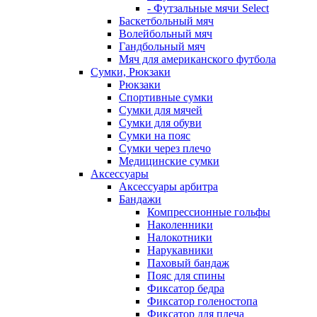
- Футзальные мячи Select
Баскетбольный мяч
Волейбольный мяч
Гандбольный мяч
Мяч для американского футбола
Сумки, Рюкзаки
Рюкзаки
Спортивные сумки
Сумки для мячей
Сумки для обуви
Сумки на пояс
Сумки через плечо
Медицинские сумки
Аксессуары
Аксессуары арбитра
Бандажи
Компрессионные гольфы
Наколенники
Налокотники
Нарукавники
Паховый бандаж
Пояс для спины
Фиксатор бедра
Фиксатор голеностопа
Фиксатор для плеча