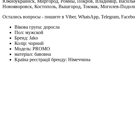
Южноукраинск, Миргород, Ромны, Покров, Владимир, Васильков
Новояворовск, Костополь, Вышгород, Токмак, Могилев-Подольс
Остались вопросы - пишите в Viber, WhatsApp, Telegram, Faceb
Вікова група:
доросла
Пол:
мужской
Бренд:
Jako
Колір:
чорний
Модель:
PROMO
матеріал:
бавовна
Країна реєстрації бренду:
Німеччина