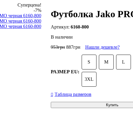
Суперцена!
-7%
Футболка Jako PR
6160-800
В наличии
953
грн
887
грн
Нашли дешевле?
S
M
L
РАЗМЕР EU:
3XL
Таблица размеров
Купить