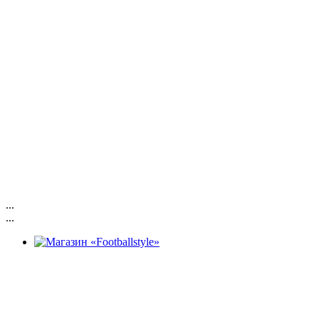
...
...