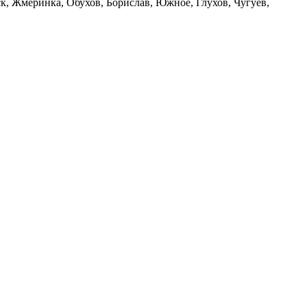
, Жмеринка, Обухов, Борислав, Южное, Глухов, Чугуев,