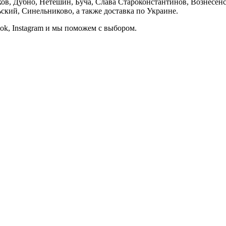
, Дубно, Нетешин, Буча, Слава Староконстантинов, Вознесенск
кий, Синельниково, а также доставка по Украине.
ook, Instagram и мы поможем с выбором.