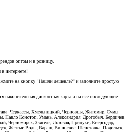
рендов оптом и в розницу.
 в интернете!
нажмите на кнопку "Нашли дешевле?" и заполните простую
тся накопительная дисконтная карта и на все последующие
олтава, Черкассы, Хмельницкий, Черновцы, Житомир, Сумы,
ы, Павло Конотоп, Умань, Александрия, Дрогобыч, Бердичев,
й, Черноморск, Звягель, Лозовая, Прилуки, Енергодар,
дск, Желтые Воды, Вараш, Вишневое, Шепетовка, Подольск,