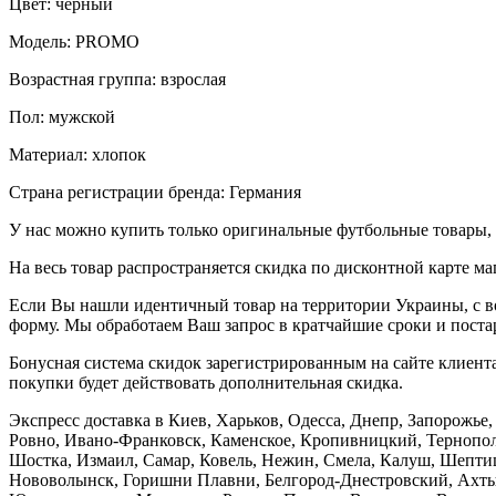
Цвет: черный
Модель: PROMO
Возрастная группа: взрослая
Пол: мужской
Материал: хлопок
Страна регистрации бренда: Германия
У нас можно купить только оригинальные футбольные товары, 
На весь товар распространяется скидка по дисконтной карте ма
Если Вы нашли идентичный товар на территории Украины, с во
форму. Мы обработаем Ваш запрос в кратчайшие сроки и постар
Бонусная система скидок зарегистрированным на сайте клиента
покупки будет действовать дополнительная скидка.
Экспресс доставка в Киев, Харьков, Одесса, Днепр, Запорожь
Ровно, Ивано-Франковск, Каменское, Кропивницкий, Тернополь
Шостка, Измаил, Самар, Ковель, Нежин, Смела, Калуш, Шептиц
Нововолынск, Горишни Плавни, Белгород-Днестровский, Ахтыр