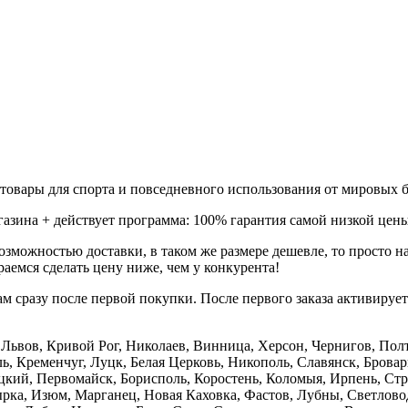
товары для спорта и повседневного использования от мировых б
газина + действует программа: 100% гарантия самой низкой цены
зможностью доставки, в таком же размере дешевле, то просто 
аемся сделать цену ниже, чем у конкурента!
м сразу после первой покупки. После первого заказа активируе
е, Львов, Кривой Рог, Николаев, Винница, Херсон, Чернигов, П
, Кременчуг, Луцк, Белая Церковь, Никополь, Славянск, Бровар
кий, Первомайск, Борисполь, Коростень, Коломыя, Ирпень, Стры
ка, Изюм, Марганец, Новая Каховка, Фастов, Лубны, Светлово