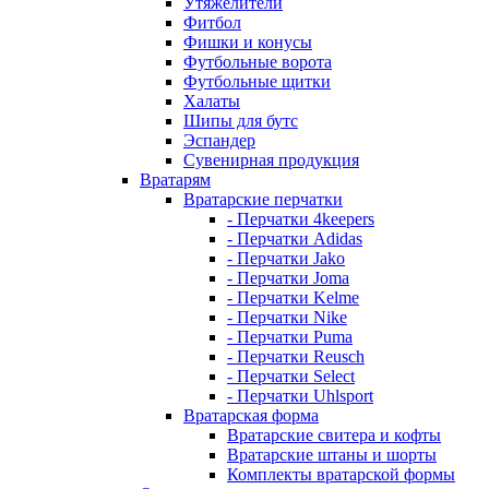
Утяжелители
Фитбол
Фишки и конусы
Футбольные ворота
Футбольные щитки
Халаты
Шипы для бутс
Эспандер
Сувенирная продукция
Вратарям
Вратарские перчатки
- Перчатки 4keepers
- Перчатки Adidas
- Перчатки Jako
- Перчатки Joma
- Перчатки Kelme
- Перчатки Nike
- Перчатки Puma
- Перчатки Reusch
- Перчатки Select
- Перчатки Uhlsport
Вратарская форма
Вратарские свитера и кофты
Вратарские штаны и шорты
Комплекты вратарской формы