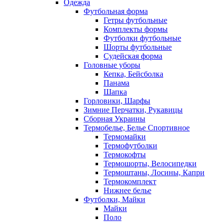
Одежда
Футбольная форма
Гетры футбольные
Комплекты формы
Футболки футбольные
Шорты футбольные
Судейская форма
Головные уборы
Кепка, Бейсболка
Панама
Шапка
Горловики, Шарфы
Зимние Перчатки, Рукавицы
Сборная Украины
Термобелье, Белье Спортивное
Термомайки
Термофутболки
Термокофты
Термошорты, Велосипедки
Термоштаны, Лосины, Капри
Термокомплект
Нижнее белье
Футболки, Майки
Майки
Поло