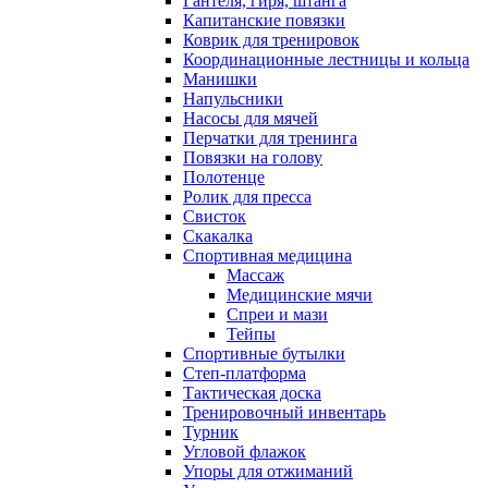
Гантеля, гиря, штанга
Капитанские повязки
Коврик для тренировок
Координационные лестницы и кольца
Манишки
Напульсники
Насосы для мячей
Перчатки для тренинга
Повязки на голову
Полотенце
Ролик для пресса
Свисток
Скакалка
Спортивная медицина
Массаж
Медицинские мячи
Спреи и мази
Тейпы
Спортивные бутылки
Степ-платформа
Тактическая доска
Тренировочный инвентарь
Турник
Угловой флажок
Упоры для отжиманий