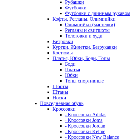
Рубашки
Футболки
Футболки с длинным рукавом
Кофты, Регланы, Олимпийки
Олимпийки (мастерки)
Регланы и свитшоты
Толстовки и худи
Ветровки
Куртки, Жилетки, Безрукавки
Костюмы
Платья, Юбки, Боди, Топы
Боди
Платья
Юбки
Топы спортивные
Шорты
Штаны
Носки
Повседневная обувь
Кроссовки
- Кроссовки Adidas
- Кроссовки Joma
- Кроссовки Jordan
- Кроссовки Kelme
- Кроссовки New Balance