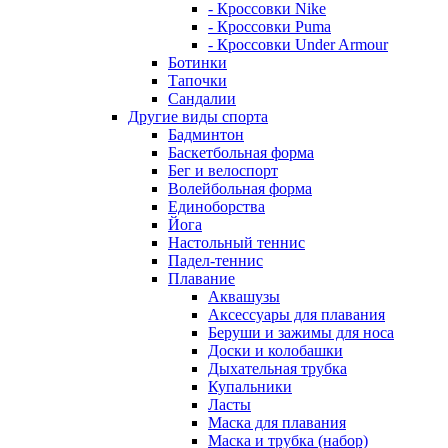
- Кроссовки Nike
- Кроссовки Puma
- Кроссовки Under Armour
Ботинки
Тапочки
Сандалии
Другие виды спорта
Бадминтон
Баскетбольная форма
Бег и велоспорт
Волейбольная форма
Единоборства
Йога
Настольный теннис
Падел-теннис
Плавание
Аквашузы
Аксессуары для плавания
Беруши и зажимы для носа
Доски и колобашки
Дыхательная трубка
Купальники
Ласты
Маска для плавания
Маска и трубка (набор)