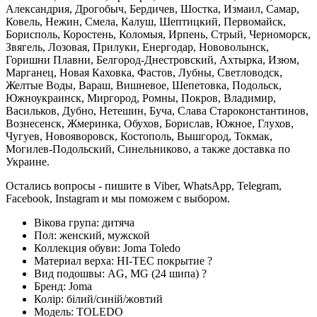
Александрия, Дрогобыч, Бердичев, Шостка, Измаил, Самар,
Ковель, Нежин, Смела, Калуш, Шептицкий, Первомайск,
Борисполь, Коростень, Коломыя, Ирпень, Стрый, Черноморск,
Звягель, Лозовая, Прилуки, Енергодар, Нововолынск,
Горишни Плавни, Белгород-Днестровский, Ахтырка, Изюм,
Марганец, Новая Каховка, Фастов, Лубны, Светловодск,
Желтые Воды, Вараш, Вишневое, Шепетовка, Подольск,
Южноукраинск, Миргород, Ромны, Покров, Владимир,
Васильков, Дубно, Нетешин, Буча, Слава Староконстантинов,
Вознесенск, Жмеринка, Обухов, Борислав, Южное, Глухов,
Чугуев, Новояворовск, Костополь, Вышгород, Токмак,
Могилев-Подольский, Синельниково, а также доставка по
Украине.
Остались вопросы - пишите в Viber, WhatsApp, Telegram,
Facebook, Instagram и мы поможем с выбором.
Вікова група:
дитяча
Пол:
женский, мужской
Коллекция обуви:
Joma Toledo
Материал верха:
HI-TEC покрытие
?
Вид подошвы:
AG, MG (24 шипа)
?
Бренд:
Joma
Колір:
білий/синій/жовтий
Модель:
TOLEDO