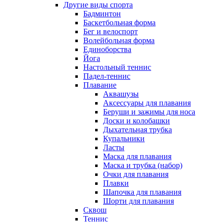
Другие виды спорта
Бадминтон
Баскетбольная форма
Бег и велоспорт
Волейбольная форма
Единоборства
Йога
Настольный теннис
Падел-теннис
Плавание
Аквашузы
Аксессуары для плавания
Беруши и зажимы для носа
Доски и колобашки
Дыхательная трубка
Купальники
Ласты
Маска для плавания
Маска и трубка (набор)
Очки для плавания
Плавки
Шапочка для плавания
Шорти для плавания
Сквош
Теннис