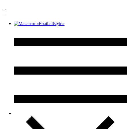
...
...