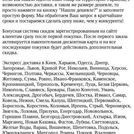
возможностью доставки, в таком же размере дешевле, то
просто нажмите на кнопку "Нашли дешевле?" и заполните
простую форму. Мы обработаем Ваш запрос в кратчайшие
сроки и постараемся сделать цену ниже, чем у конкурента!
Бонусная система скидок зарегистрированным на сайте
клиентам сразу после первой покупки. После первого заказа
активируется накопительная дисконтная карта и на все
последующие покупки будет действовать дополнительная
скидка.
Экспресс доставка в Киев, Харьков, Одесса, Днепр,
Запорожье, Львов, Кривой Рог, Николаев, Винница, Херсон,
Чернигов, Полтава, Черкассы, Хмельницкий, Черновцы,
Житомир, Сумы, Ровно, Ивано-Франковск, Каменское,
Кропивницкий, Тернополь, Кременчуг, Луцк, Белая Церковь,
Никополь, Славянск, Бровары, Павло Конотоп, Умань,
Александрия, Дрогобыч, Бердичев, Шостка, Измаил, Самар,
Ковель, Нежин, Смела, Калуш, Шептицкий, Первомайск,
Борисполь, Коростень, Коломыя, Ирпень, Стрый, Черноморск,
Звягель, Лозовая, Прилуки, Енергодар, Нововолынск,
Горишни Плавни, Белгород-Днестровский, Ахтырка, Изюм,
Марганец, Новая Каховка, Фастов, Лубны, Светловодск,
Желтые Воды, Вараш, Вишневое, Шепетовка, Подольск,
Южноукраинск, Миргород, Ромны, Покров, Владимир,