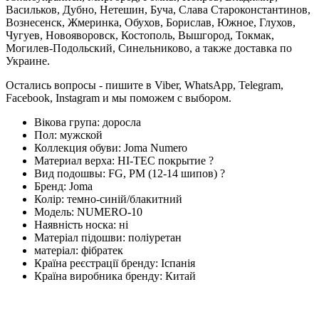
Васильков, Дубно, Нетешин, Буча, Слава Староконстантинов,
Вознесенск, Жмеринка, Обухов, Борислав, Южное, Глухов,
Чугуев, Новояворовск, Костополь, Вышгород, Токмак,
Могилев-Подольский, Синельниково, а также доставка по
Украине.
Остались вопросы - пишите в Viber, WhatsApp, Telegram,
Facebook, Instagram и мы поможем с выбором.
Вікова група:
доросла
Пол:
мужской
Коллекция обуви:
Joma Numero
Материал верха:
HI-TEC покрытие
?
Вид подошвы:
FG, PM (12-14 шипов)
?
Бренд:
Joma
Колір:
темно-синій/блакитний
Модель:
NUMERO-10
Наявність носка:
ні
Матеріал підошви:
поліуретан
матеріал:
фібратек
Країна реєстрації бренду:
Іспанія
Країна виробника бренду:
Китай