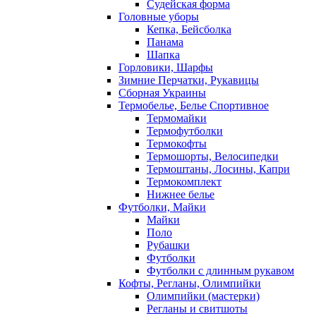
Судейская форма
Головные уборы
Кепка, Бейсболка
Панама
Шапка
Горловики, Шарфы
Зимние Перчатки, Рукавицы
Сборная Украины
Термобелье, Белье Спортивное
Термомайки
Термофутболки
Термокофты
Термошорты, Велосипедки
Термоштаны, Лосины, Капри
Термокомплект
Нижнее белье
Футболки, Майки
Майки
Поло
Рубашки
Футболки
Футболки с длинным рукавом
Кофты, Регланы, Олимпийки
Олимпийки (мастерки)
Регланы и свитшоты