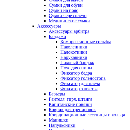
Сумки для обуви
Сумки на пояс
Сумки через плечо
Медицинские сумки
Аксессуары
Аксессуары арбитра
Бандажи
Компрессионные гольфы
Наколенники
Налокотники
Нарукавники
Паховый бандаж
Пояс для спины
Фиксатор бедра
Фиксатор голеностопа
Фиксатор для плеча
Фиксатор запястья
Барьеры
Гантеля, гиря, штанга
Капитанские повязки
Коврик для тренировок
Координационные лестницы и кольца
Манишки
Напульсники