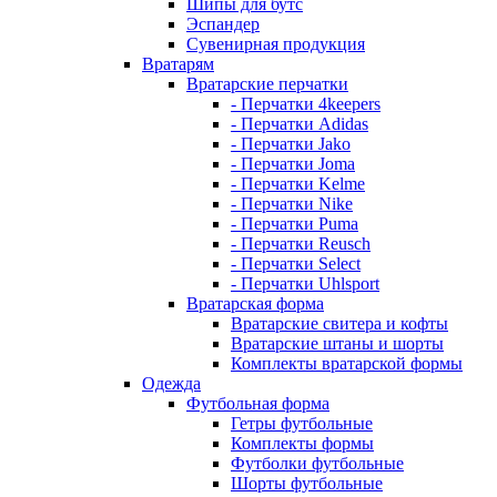
Шипы для бутс
Эспандер
Сувенирная продукция
Вратарям
Вратарские перчатки
- Перчатки 4keepers
- Перчатки Adidas
- Перчатки Jako
- Перчатки Joma
- Перчатки Kelme
- Перчатки Nike
- Перчатки Puma
- Перчатки Reusch
- Перчатки Select
- Перчатки Uhlsport
Вратарская форма
Вратарские свитера и кофты
Вратарские штаны и шорты
Комплекты вратарской формы
Одежда
Футбольная форма
Гетры футбольные
Комплекты формы
Футболки футбольные
Шорты футбольные