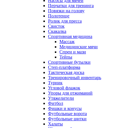
Насосы для мячей
Перчатки для тренинга
Повязки на голову
Полотенце
Ролик для пресса
Свисток
Скакалка
Спортивная медицина
Массаж
Медицинские мячи
Спреи и мази
Тейпы
Спортивные бутылки
Степ-платформа
Тактическая доска
Тренировочный инвентарь
Турник
Угловой флажок
Упоры для отжиманий
Утяжелители
Фитбол
Фишки и конусы
Футбольные ворота
Футбольные щитки
Халаты