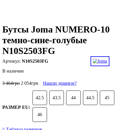
Бутсы Joma NUMERO-10
темно-сине-голубые
N10S2503FG
N10S2503FG
В наличии
3 464
грн
2 054
грн
Нашли дешевле?
42.5
43.5
44
44.5
45
РАЗМЕР EU:
46
Таблица размеров