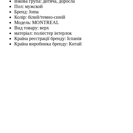
Вікова група:
дитяча, доросла
Пол:
мужской
Бренд:
Joma
Колір:
білий/темно-синій
Модель:
MONTREAL
Вид товару:
верх
матеріал:
поліестер інтерлок
Країна реєстрації бренду:
Іспанія
Країна виробника бренду:
Китай