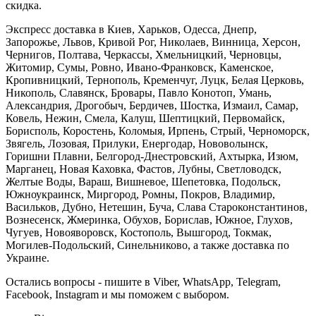
скидка.
Экспресс доставка в Киев, Харьков, Одесса, Днепр,
Запорожье, Львов, Кривой Рог, Николаев, Винница, Херсон,
Чернигов, Полтава, Черкассы, Хмельницкий, Черновцы,
Житомир, Сумы, Ровно, Ивано-Франковск, Каменское,
Кропивницкий, Тернополь, Кременчуг, Луцк, Белая Церковь,
Никополь, Славянск, Бровары, Павло Конотоп, Умань,
Александрия, Дрогобыч, Бердичев, Шостка, Измаил, Самар,
Ковель, Нежин, Смела, Калуш, Шептицкий, Первомайск,
Борисполь, Коростень, Коломыя, Ирпень, Стрый, Черноморск,
Звягель, Лозовая, Прилуки, Енергодар, Нововолынск,
Горишни Плавни, Белгород-Днестровский, Ахтырка, Изюм,
Марганец, Новая Каховка, Фастов, Лубны, Светловодск,
Желтые Воды, Вараш, Вишневое, Шепетовка, Подольск,
Южноукраинск, Миргород, Ромны, Покров, Владимир,
Васильков, Дубно, Нетешин, Буча, Слава Староконстантинов,
Вознесенск, Жмеринка, Обухов, Борислав, Южное, Глухов,
Чугуев, Новояворовск, Костополь, Вышгород, Токмак,
Могилев-Подольский, Синельниково, а также доставка по
Украине.
Остались вопросы - пишите в Viber, WhatsApp, Telegram,
Facebook, Instagram и мы поможем с выбором.