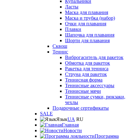
Купальники
Ласты
Маска для плавания
Маска и трубка (набор)
Очки для плавания
Плавки
Шапочка для плавания
Шорти для плавания
Сквош
Теннис
Виброгаситель для ракеток
Обмотка для ракеток
Ракетка для тенниса
Струна для ракеток
Теннисная форма
Теннисные аксессуары
Теннисные мячи
Теннисные сумки, рюкзаки,
чехлы
Подарочные сертификаты
SALE
Язык
UA
RU
Главная
Новости
Программа