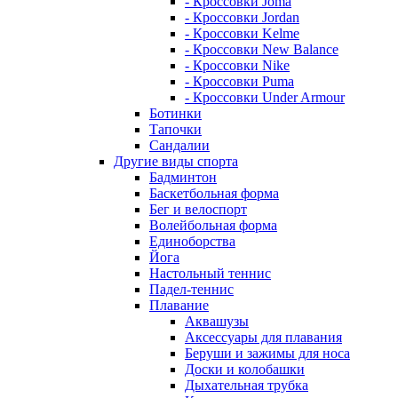
- Кроссовки Joma
- Кроссовки Jordan
- Кроссовки Kelme
- Кроссовки New Balance
- Кроссовки Nike
- Кроссовки Puma
- Кроссовки Under Armour
Ботинки
Тапочки
Сандалии
Другие виды спорта
Бадминтон
Баскетбольная форма
Бег и велоспорт
Волейбольная форма
Единоборства
Йога
Настольный теннис
Падел-теннис
Плавание
Аквашузы
Аксессуары для плавания
Беруши и зажимы для носа
Доски и колобашки
Дыхательная трубка