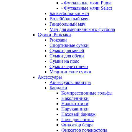
- Футзальные мячи Puma
- Футзальные мячи Select
Баскетбольный мяч
Волейбольный мяч
Гандбольный мяч
Мяч для американского футбола
Сумки, Рюкзаки
Рюкзаки
Спортивные сумки
Сумки для мячей
Сумки для обуви
Сумки на пояс
Сумки через плечо
Медицинские сумки
Аксессуары
Аксессуары арбитра
Бандажи
Компрессионные гольфы
Наколенники
Налокотники
Нарукавники
Паховый бандаж
Пояс для спины
Фиксатор бедра
Фиксатор голеностопа