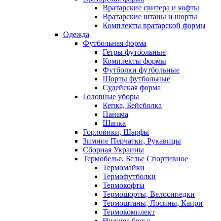
Вратарские свитера и кофты
Вратарские штаны и шорты
Комплекты вратарской формы
Одежда
Футбольная форма
Гетры футбольные
Комплекты формы
Футболки футбольные
Шорты футбольные
Судейская форма
Головные уборы
Кепка, Бейсболка
Панама
Шапка
Горловики, Шарфы
Зимние Перчатки, Рукавицы
Сборная Украины
Термобелье, Белье Спортивное
Термомайки
Термофутболки
Термокофты
Термошорты, Велосипедки
Термоштаны, Лосины, Капри
Термокомплект
Нижнее белье