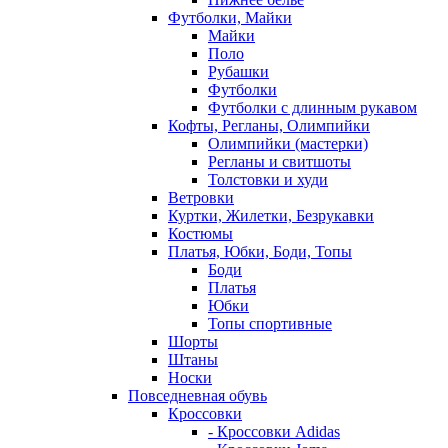
Футболки, Майки
Майки
Поло
Рубашки
Футболки
Футболки с длинным рукавом
Кофты, Регланы, Олимпийки
Олимпийки (мастерки)
Регланы и свитшоты
Толстовки и худи
Ветровки
Куртки, Жилетки, Безрукавки
Костюмы
Платья, Юбки, Боди, Топы
Боди
Платья
Юбки
Топы спортивные
Шорты
Штаны
Носки
Повседневная обувь
Кроссовки
- Кроссовки Adidas