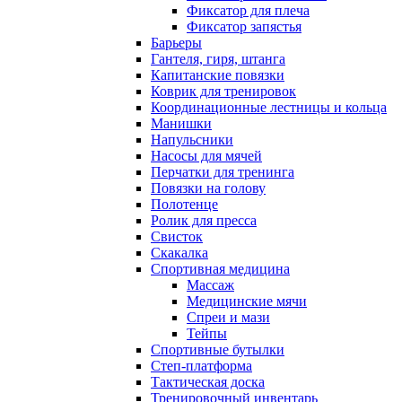
Фиксатор для плеча
Фиксатор запястья
Барьеры
Гантеля, гиря, штанга
Капитанские повязки
Коврик для тренировок
Координационные лестницы и кольца
Манишки
Напульсники
Насосы для мячей
Перчатки для тренинга
Повязки на голову
Полотенце
Ролик для пресса
Свисток
Скакалка
Спортивная медицина
Массаж
Медицинские мячи
Спреи и мази
Тейпы
Спортивные бутылки
Степ-платформа
Тактическая доска
Тренировочный инвентарь