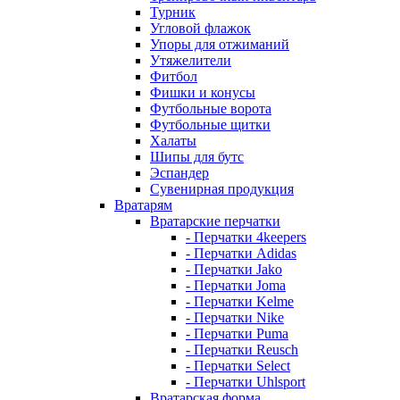
Турник
Угловой флажок
Упоры для отжиманий
Утяжелители
Фитбол
Фишки и конусы
Футбольные ворота
Футбольные щитки
Халаты
Шипы для бутс
Эспандер
Сувенирная продукция
Вратарям
Вратарские перчатки
- Перчатки 4keepers
- Перчатки Adidas
- Перчатки Jako
- Перчатки Joma
- Перчатки Kelme
- Перчатки Nike
- Перчатки Puma
- Перчатки Reusch
- Перчатки Select
- Перчатки Uhlsport
Вратарская форма