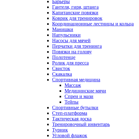
Барьеры
Гантеля, гиря, штанга
Капитанские повязки
Коврик для тренировок
Координационные лестницы и кольца
Манишки
Напульсники
Насосы для мячей
Перчатки для тренинга
Повязки на голову
Полотенце
Ролик для пресса
Свисток
Скакалка
Спортивная медицина
Массаж
Медицинские мячи
Спреи и мази
Тейпы
Спортивные бутылки
Степ-платформа
Тактическая доска
Тренировочный инвентарь
Турник
Угловой флажок