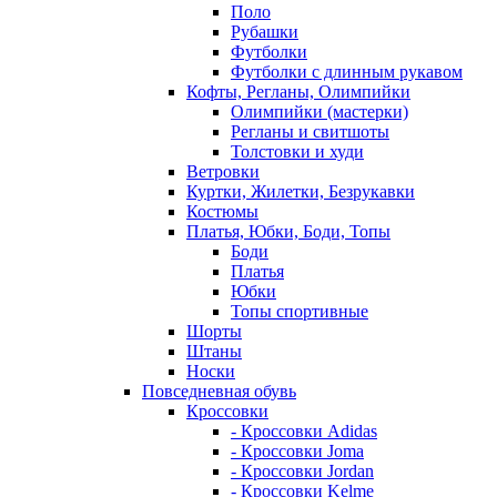
Поло
Рубашки
Футболки
Футболки с длинным рукавом
Кофты, Регланы, Олимпийки
Олимпийки (мастерки)
Регланы и свитшоты
Толстовки и худи
Ветровки
Куртки, Жилетки, Безрукавки
Костюмы
Платья, Юбки, Боди, Топы
Боди
Платья
Юбки
Топы спортивные
Шорты
Штаны
Носки
Повседневная обувь
Кроссовки
- Кроссовки Adidas
- Кроссовки Joma
- Кроссовки Jordan
- Кроссовки Kelme