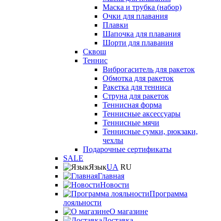
Маска и трубка (набор)
Очки для плавания
Плавки
Шапочка для плавания
Шорти для плавания
Сквош
Теннис
Виброгаситель для ракеток
Обмотка для ракеток
Ракетка для тенниса
Струна для ракеток
Теннисная форма
Теннисные аксессуары
Теннисные мячи
Теннисные сумки, рюкзаки,
чехлы
Подарочные сертификаты
SALE
Язык
UA
RU
Главная
Новости
Программа
лояльности
О магазине
Доставка