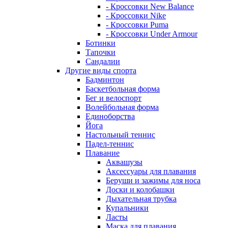
- Кроссовки New Balance
- Кроссовки Nike
- Кроссовки Puma
- Кроссовки Under Armour
Ботинки
Тапочки
Сандалии
Другие виды спорта
Бадминтон
Баскетбольная форма
Бег и велоспорт
Волейбольная форма
Единоборства
Йога
Настольный теннис
Падел-теннис
Плавание
Аквашузы
Аксессуары для плавания
Беруши и зажимы для носа
Доски и колобашки
Дыхательная трубка
Купальники
Ласты
Маска для плавания