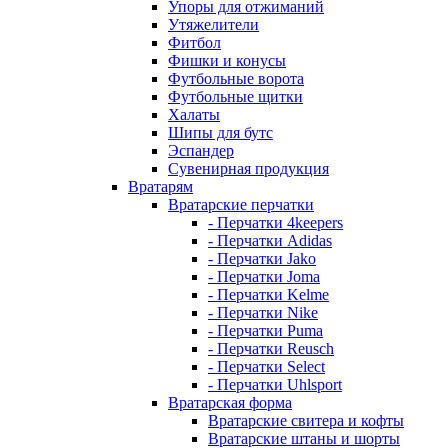
Упоры для отжиманий
Утяжелители
Фитбол
Фишки и конусы
Футбольные ворота
Футбольные щитки
Халаты
Шипы для бутс
Эспандер
Сувенирная продукция
Вратарям
Вратарские перчатки
- Перчатки 4keepers
- Перчатки Adidas
- Перчатки Jako
- Перчатки Joma
- Перчатки Kelme
- Перчатки Nike
- Перчатки Puma
- Перчатки Reusch
- Перчатки Select
- Перчатки Uhlsport
Вратарская форма
Вратарские свитера и кофты
Вратарские штаны и шорты