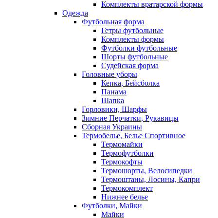
Комплекты вратарской формы
Одежда
Футбольная форма
Гетры футбольные
Комплекты формы
Футболки футбольные
Шорты футбольные
Судейская форма
Головные уборы
Кепка, Бейсболка
Панама
Шапка
Горловики, Шарфы
Зимние Перчатки, Рукавицы
Сборная Украины
Термобелье, Белье Спортивное
Термомайки
Термофутболки
Термокофты
Термошорты, Велосипедки
Термоштаны, Лосины, Капри
Термокомплект
Нижнее белье
Футболки, Майки
Майки