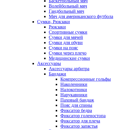
Баскетбольный мяч
Волейбольный мяч
Гандбольный мяч
Мяч для американского футбола
Сумки, Рюкзаки
Рюкзаки
Спортивные сумки
Сумки для мячей
Сумки для обуви
Сумки на пояс
Сумки через плечо
Медицинские сумки
Аксессуары
Аксессуары арбитра
Бандажи
Компрессионные гольфы
Наколенники
Налокотники
Нарукавники
Паховый бандаж
Пояс для спины
Фиксатор бедра
Фиксатор голеностопа
Фиксатор для плеча
Фиксатор запястья