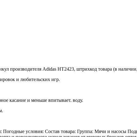
тикул производителя Adidas HT2423, штрихкод товара (в наличии,
енировок и любительских игр.
ное касание и меньше впитывает. воду.
м.
я: Погодные условия: Состав товара: Группа: Мячи и насосы По
орта и повседневного использования от мировых брендов оптом 