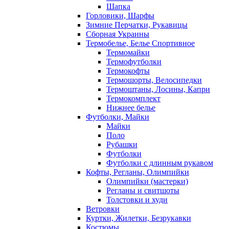
Шапка
Горловики, Шарфы
Зимние Перчатки, Рукавицы
Сборная Украины
Термобелье, Белье Спортивное
Термомайки
Термофутболки
Термокофты
Термошорты, Велосипедки
Термоштаны, Лосины, Капри
Термокомплект
Нижнее белье
Футболки, Майки
Майки
Поло
Рубашки
Футболки
Футболки с длинным рукавом
Кофты, Регланы, Олимпийки
Олимпийки (мастерки)
Регланы и свитшоты
Толстовки и худи
Ветровки
Куртки, Жилетки, Безрукавки
Костюмы