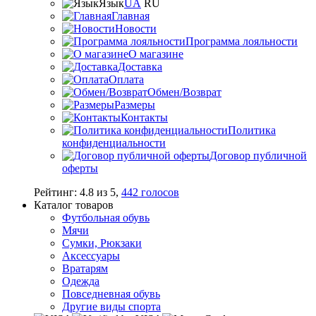
Язык
UA
RU
Главная
Новости
Программа лояльности
О магазине
Доставка
Оплата
Обмен/Возврат
Размеры
Контакты
Политика
конфиденциальности
Договор публичной
оферты
Рейтинг:
4.8
из
5
,
442
голосов
Каталог товаров
Футбольная обувь
Мячи
Сумки, Рюкзаки
Аксессуары
Вратарям
Одежда
Повседневная обувь
Другие виды спорта