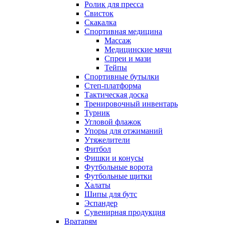
Ролик для пресса
Свисток
Скакалка
Спортивная медицина
Массаж
Медицинские мячи
Спреи и мази
Тейпы
Спортивные бутылки
Степ-платформа
Тактическая доска
Тренировочный инвентарь
Турник
Угловой флажок
Упоры для отжиманий
Утяжелители
Фитбол
Фишки и конусы
Футбольные ворота
Футбольные щитки
Халаты
Шипы для бутс
Эспандер
Сувенирная продукция
Вратарям