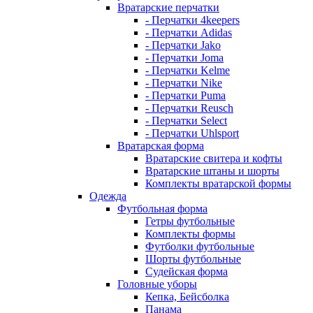
Вратарские перчатки
- Перчатки 4keepers
- Перчатки Adidas
- Перчатки Jako
- Перчатки Joma
- Перчатки Kelme
- Перчатки Nike
- Перчатки Puma
- Перчатки Reusch
- Перчатки Select
- Перчатки Uhlsport
Вратарская форма
Вратарские свитера и кофты
Вратарские штаны и шорты
Комплекты вратарской формы
Одежда
Футбольная форма
Гетры футбольные
Комплекты формы
Футболки футбольные
Шорты футбольные
Судейская форма
Головные уборы
Кепка, Бейсболка
Панама