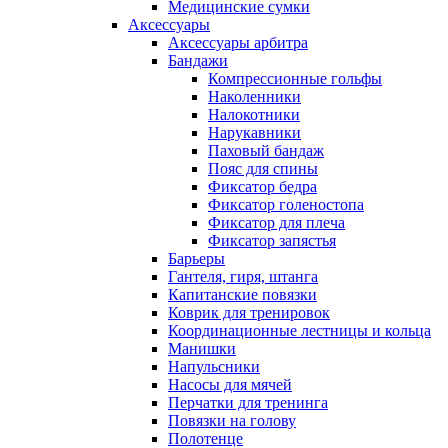
Медицинские сумки
Аксессуары
Аксессуары арбитра
Бандажи
Компрессионные гольфы
Наколенники
Налокотники
Нарукавники
Паховый бандаж
Пояс для спины
Фиксатор бедра
Фиксатор голеностопа
Фиксатор для плеча
Фиксатор запястья
Барьеры
Гантеля, гиря, штанга
Капитанские повязки
Коврик для тренировок
Координационные лестницы и кольца
Манишки
Напульсники
Насосы для мячей
Перчатки для тренинга
Повязки на голову
Полотенце