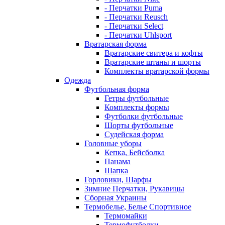
- Перчатки Puma
- Перчатки Reusch
- Перчатки Select
- Перчатки Uhlsport
Вратарская форма
Вратарские свитера и кофты
Вратарские штаны и шорты
Комплекты вратарской формы
Одежда
Футбольная форма
Гетры футбольные
Комплекты формы
Футболки футбольные
Шорты футбольные
Судейская форма
Головные уборы
Кепка, Бейсболка
Панама
Шапка
Горловики, Шарфы
Зимние Перчатки, Рукавицы
Сборная Украины
Термобелье, Белье Спортивное
Термомайки
Термофутболки