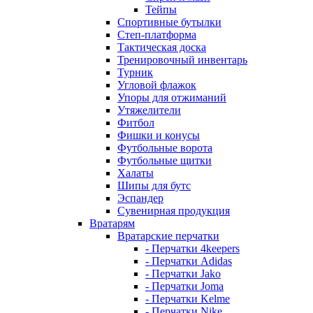
Тейпы
Спортивные бутылки
Степ-платформа
Тактическая доска
Тренировочный инвентарь
Турник
Угловой флажок
Упоры для отжиманий
Утяжелители
Фитбол
Фишки и конусы
Футбольные ворота
Футбольные щитки
Халаты
Шипы для бутс
Эспандер
Сувенирная продукция
Вратарям
Вратарские перчатки
- Перчатки 4keepers
- Перчатки Adidas
- Перчатки Jako
- Перчатки Joma
- Перчатки Kelme
- Перчатки Nike