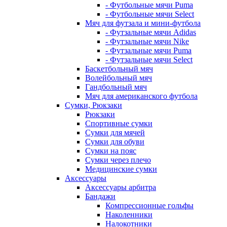
- Футбольные мячи Puma
- Футбольные мячи Select
Мяч для футзала и мини-футбола
- Футзальные мячи Adidas
- Футзальные мячи Nike
- Футзальные мячи Puma
- Футзальные мячи Select
Баскетбольный мяч
Волейбольный мяч
Гандбольный мяч
Мяч для американского футбола
Сумки, Рюкзаки
Рюкзаки
Спортивные сумки
Сумки для мячей
Сумки для обуви
Сумки на пояс
Сумки через плечо
Медицинские сумки
Аксессуары
Аксессуары арбитра
Бандажи
Компрессионные гольфы
Наколенники
Налокотники