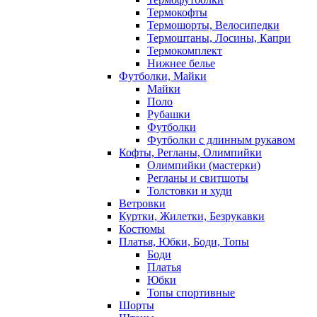
Термокофты
Термошорты, Велосипедки
Термоштаны, Лосины, Капри
Термокомплект
Нижнее белье
Футболки, Майки
Майки
Поло
Рубашки
Футболки
Футболки с длинным рукавом
Кофты, Регланы, Олимпийки
Олимпийки (мастерки)
Регланы и свитшоты
Толстовки и худи
Ветровки
Куртки, Жилетки, Безрукавки
Костюмы
Платья, Юбки, Боди, Топы
Боди
Платья
Юбки
Топы спортивные
Шорты