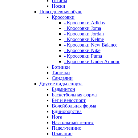
Штаны
Носки
Повседневная обувь
Кроссовки
- Кроссовки Adidas
- Кроссовки Joma
- Кроссовки Jordan
- Кроссовки Kelme
- Кроссовки New Balance
- Кроссовки Nike
- Кроссовки Puma
- Кроссовки Under Armour
Ботинки
Тапочки
Сандалии
Другие виды спорта
Бадминтон
Баскетбольная форма
Бег и велоспорт
Волейбольная форма
Единоборства
Йога
Настольный теннис
Падел-теннис
Плавание