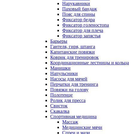
Нарукавники
Паховый бандаж
Пояс для спины
Фиксатор бедра
Фиксатор голеностопа
Фиксатор для плеча
Фиксатор запястья
Барьеры
Гантеля, гиря, штанга
Капитанские повязки
Коврик для тренировок
Координационные лестницы и кольца
Манишки
Напульсники
Насосы для мячей
Перчатки для тренинга
Повязки на голову
Полотенце
Ролик для пресса
Свисток
Скакалка
Спортивная медицина
Массаж
Медицинские мячи
Спреи и мази