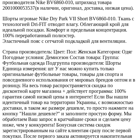
производителя Nike BV6860-010, штрихкод товара
2001000053537(в наличии, оригинал, доставка, низкая цена).
Шорты игровые Nike Dry Park VII Short BV6860-010. Ткань с
технологией Dri-FIT отводит влагу. Облегающий крой для
идеальной посадки. Комфорт и предельная концентрация.
100% переработанный полиэстер.
Эластичный пояс с сетчатой подкладкой для вентиляции.
Страна производитель: Цвет: Пол: Женская Категория: Одяг
Погодные условия: Демисезон Состав товара: Группа:
Футбольная одежда Подгруппа производителя: Шорты
Единица измерения: шт У нас можно купить только
оригинальные футбольные товары, товары для спорта и
повседневного использования от мировых брендов оптом и в
розницу. На весь товар распространяется скидка по
дисконтной карте магазина + действует программа: 100%
гарантия самой низкой цены в интернете! Если Вы нашли
идентичный товар на территории Украины, с возможностью
доставки, в таком же размере дешевле, то просто нажмите на
кнопку "Нашли дешевле?" и заполните простую форму. Мы
обработаем Ваш запрос в кратчайшие сроки и сделаем цену
ниже, чем у конкурента! Бонусная система скидок
зарегистрированным на сайте клиентам сразу после первой
покупки. После первого заказа активируется накопительная