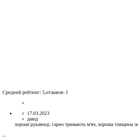
Средний рейтинг:
5
,отзывов:
1
17.03.2023
давід
хороші рукавиці, гарно тримають м'яч, хороша товщина ле
...