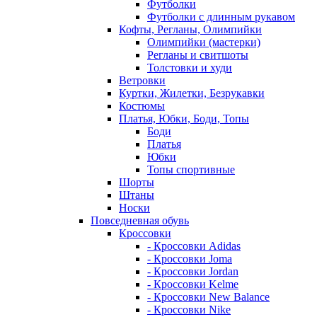
Футболки
Футболки с длинным рукавом
Кофты, Регланы, Олимпийки
Олимпийки (мастерки)
Регланы и свитшоты
Толстовки и худи
Ветровки
Куртки, Жилетки, Безрукавки
Костюмы
Платья, Юбки, Боди, Топы
Боди
Платья
Юбки
Топы спортивные
Шорты
Штаны
Носки
Повседневная обувь
Кроссовки
- Кроссовки Adidas
- Кроссовки Joma
- Кроссовки Jordan
- Кроссовки Kelme
- Кроссовки New Balance
- Кроссовки Nike