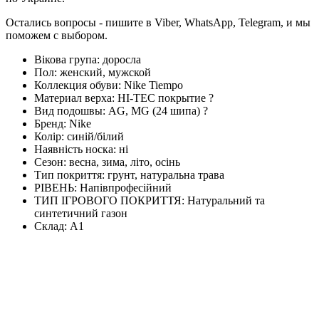
Остались вопросы - пишите в Viber, WhatsApp, Telegram, и мы
поможем с выбором.
Вікова група:
доросла
Пол:
женский, мужской
Коллекция обуви:
Nike Tiempo
Материал верха:
HI-TEC покрытие
?
Вид подошвы:
AG, MG (24 шипа)
?
Бренд:
Nike
Колір:
синій/білий
Наявність носка:
ні
Сезон:
весна, зима, літо, осінь
Тип покриття:
грунт, натуральна трава
РІВЕНЬ:
Напівпрофесійний
ТИП ІГРОВОГО ПОКРИТТЯ:
Натуральний та
синтетичний газон
Склад:
А1