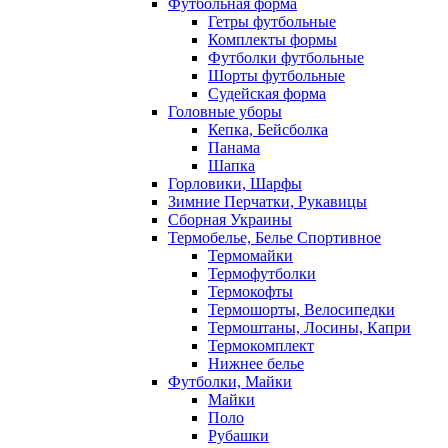
Футбольная форма
Гетры футбольные
Комплекты формы
Футболки футбольные
Шорты футбольные
Судейская форма
Головные уборы
Кепка, Бейсболка
Панама
Шапка
Горловики, Шарфы
Зимние Перчатки, Рукавицы
Сборная Украины
Термобелье, Белье Спортивное
Термомайки
Термофутболки
Термокофты
Термошорты, Велосипедки
Термоштаны, Лосины, Капри
Термокомплект
Нижнее белье
Футболки, Майки
Майки
Поло
Рубашки