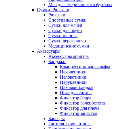
Мяч для американского футбола
Сумки, Рюкзаки
Рюкзаки
Спортивные сумки
Сумки для мячей
Сумки для обуви
Сумки на пояс
Сумки через плечо
Медицинские сумки
Аксессуары
Аксессуары арбитра
Бандажи
Компрессионные гольфы
Наколенники
Налокотники
Нарукавники
Паховый бандаж
Пояс для спины
Фиксатор бедра
Фиксатор голеностопа
Фиксатор для плеча
Фиксатор запястья
Барьеры
Гантеля, гиря, штанга
Капитанские повязки