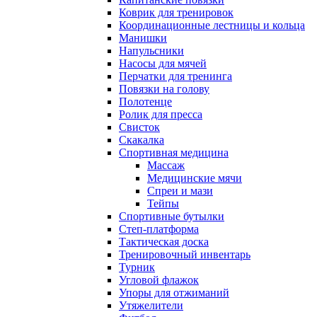
Коврик для тренировок
Координационные лестницы и кольца
Манишки
Напульсники
Насосы для мячей
Перчатки для тренинга
Повязки на голову
Полотенце
Ролик для пресса
Свисток
Скакалка
Спортивная медицина
Массаж
Медицинские мячи
Спреи и мази
Тейпы
Спортивные бутылки
Степ-платформа
Тактическая доска
Тренировочный инвентарь
Турник
Угловой флажок
Упоры для отжиманий
Утяжелители