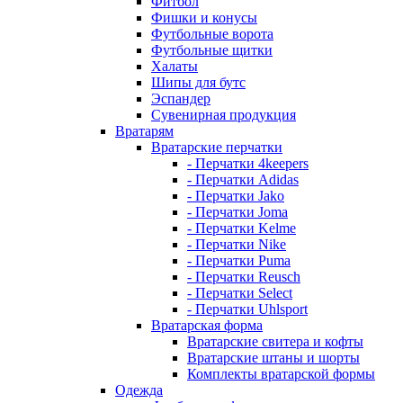
Фитбол
Фишки и конусы
Футбольные ворота
Футбольные щитки
Халаты
Шипы для бутс
Эспандер
Сувенирная продукция
Вратарям
Вратарские перчатки
- Перчатки 4keepers
- Перчатки Adidas
- Перчатки Jako
- Перчатки Joma
- Перчатки Kelme
- Перчатки Nike
- Перчатки Puma
- Перчатки Reusch
- Перчатки Select
- Перчатки Uhlsport
Вратарская форма
Вратарские свитера и кофты
Вратарские штаны и шорты
Комплекты вратарской формы
Одежда