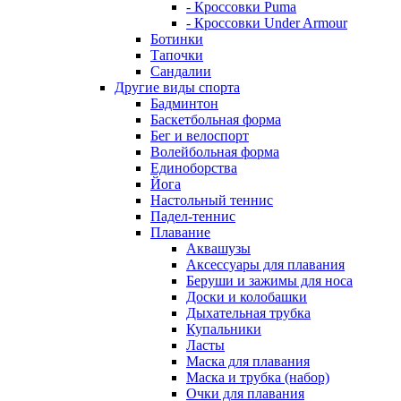
- Кроссовки Puma
- Кроссовки Under Armour
Ботинки
Тапочки
Сандалии
Другие виды спорта
Бадминтон
Баскетбольная форма
Бег и велоспорт
Волейбольная форма
Единоборства
Йога
Настольный теннис
Падел-теннис
Плавание
Аквашузы
Аксессуары для плавания
Беруши и зажимы для носа
Доски и колобашки
Дыхательная трубка
Купальники
Ласты
Маска для плавания
Маска и трубка (набор)
Очки для плавания